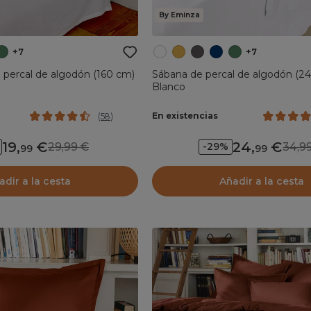
By Eminza
+7
+7
cal de algodón (160 cm)
Sábana de percal de algodón (24
Blanco
En existencias
(
58
)
19
,
24
,
29,99
34,
-29%
99
99
adir a la cesta
Añadir a la cesta