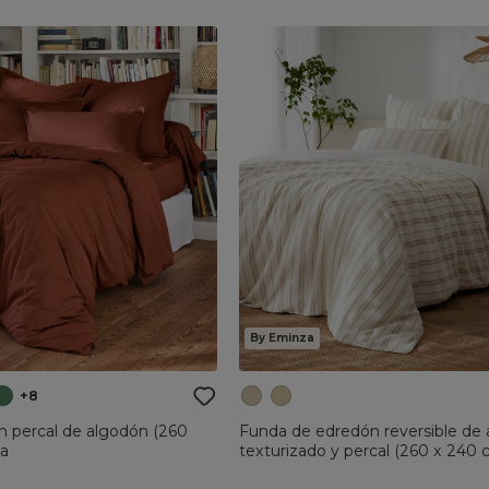
By Eminza
+8
n percal de algodón (260
Funda de edredón reversible de
ta
texturizado y percal (260 x 240 
Ficelle