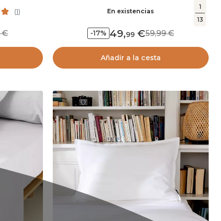
1
En existencias
(
1
)
13
49
,
99
59,99
-17%
99
Añadir a la cesta