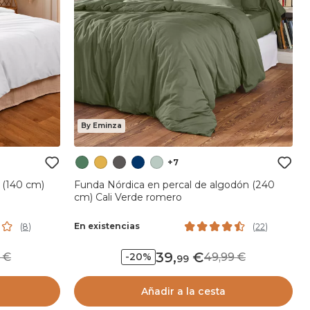
By Eminza
+7
 (140 cm)
Funda Nórdica en percal de algodón (240
cm) Cali Verde romero
En existencias
(
8
)
(
22
)
39
,
99
49,99
-20%
99
Añadir a la cesta