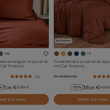
By Eminza
+10
+7
da rectangular en percal de
Funda Nórdica en percal de alg
Cali Terracota
cm) Cali Terracota
En existencias
(
33
)
7
,
39
,
9,99
49,
%
-20%
99
99
adir a la cesta
Añadir a la cesta