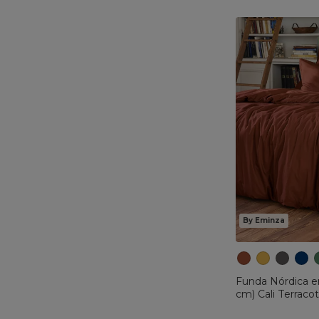
By Eminza
Funda Nórdica e
cm) Cali Terraco