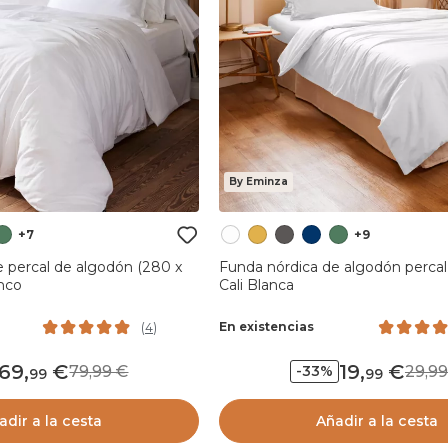
By Eminza
+7
+9
e percal de algodón (280 x
Funda nórdica de algodón percal
anco
Cali Blanca
En existencias
(
4
)
69
,
19
,
79,99
29,
-33%
99
99
adir a la cesta
Añadir a la cesta