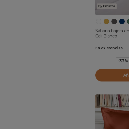
By Eminza
Sábana bajera en per
Cali Blanco
En existencias
-33%
Añ