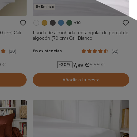
By Eminza
+10
0 cm) Cali
Funda de almohada rectangular de percal de
algodón (70 cm) Cali Blanco
En existencias
(
20
)
(
32
)
7
,
99
9,99
-20%
99
Añadir a la cesta