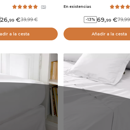
En existencias
(
15
)
26
,
69
,
39,99
79,
-13%
99
99
adir a la cesta
Añadir a la cesta