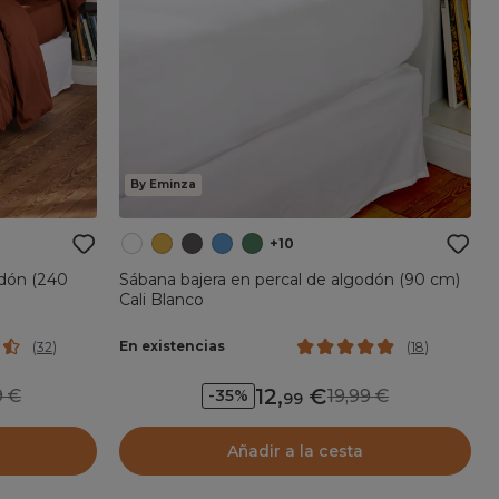
By Eminza
+10
odón (240
Sábana bajera en percal de algodón (90 cm)
Cali Blanco
En existencias
(
32
)
(
18
)
12
,
99
19,99
-35%
99
Añadir a la cesta