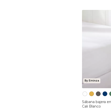
By Eminza
Sábana bajera en per
Cali Blanco