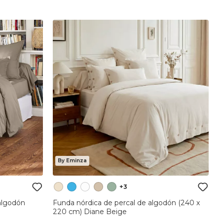
By Eminza
+3
algodón
Funda nórdica de percal de algodón (240 x
220 cm) Diane Beige