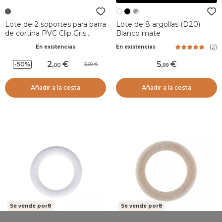
Lote de 2 soportes para barra
Lote de 8 argollas (D20)
de cortina PVC Clip Gris
Blanco mate
granito
(
2
)
En existencias
En existencias
2
,
5
,
-50%
3,99
00
99
Añadir a la cesta
Añadir a la cesta
Se vende por8
Se vende por8