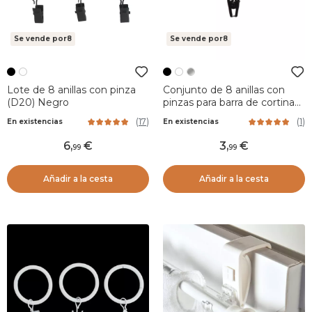
Se vende por8
Se vende por8
Lote de 8 anillas con pinza
Conjunto de 8 anillas con
(D20) Negro
pinzas para barra de cortina
(Ø25 mm) Jili Negro
(
17
)
(
1
)
En existencias
En existencias
6
,
3
,
99
99
Añadir a la cesta
Añadir a la cesta