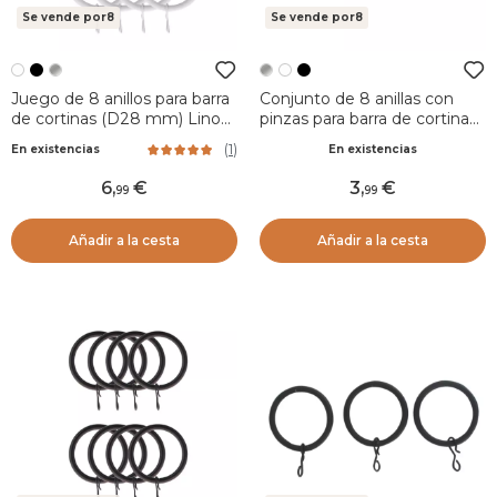
Se vende por8
Se vende por8
Juego de 8 anillos para barra
Conjunto de 8 anillas con
de cortinas (D28 mm) Lino
pinzas para barra de cortina
Blanco mate
(Ø25 mm) Jili Plata
(
1
)
En existencias
En existencias
6
,
3
,
99
99
Añadir a la cesta
Añadir a la cesta