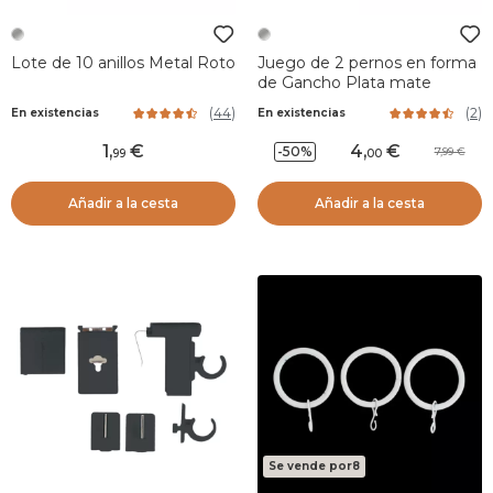
Lote de 10 anillos Metal Roto
Juego de 2 pernos en forma
de Gancho Plata mate
(
44
)
(
2
)
En existencias
En existencias
1
,
4
,
-50%
7,99
99
00
Añadir a la cesta
Añadir a la cesta
Se vende por8