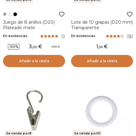
Juego de 8 anillos (D20)
Lote de 10 grapas (D20 mm)
Plateado mate
Transparente
(
1
)
(
18
)
En existencias
En existencias
3
,
1
,
-50%
5,99
00
99
Añadir a la cesta
Añadir a la cesta
Se vende por8
Se vende por10