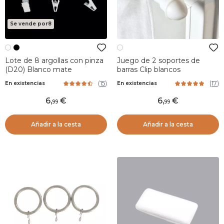
Se vende por8
Lote de 8 argollas con pinza
Juego de 2 soportes de
(D20) Blanco mate
barras Clip blancos
(
15
)
(
17
)
En existencias
En existencias
6
,
6
,
99
99
Añadir a la cesta
Añadir a la cesta