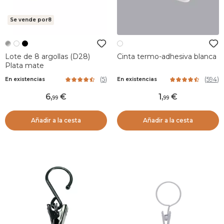
Se vende por8
Lote de 8 argollas (D28)
Cinta termo-adhesiva blanca
Plata mate
(
5
)
(
594
)
En existencias
En existencias
6
,
1
,
99
99
Añadir a la cesta
Añadir a la cesta