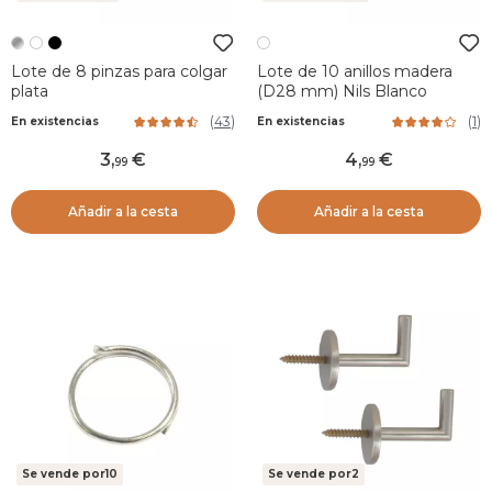
Lote de 8 pinzas para colgar
Lote de 10 anillos madera
plata
(D28 mm) Nils Blanco
(
43
)
(
1
)
En existencias
En existencias
3
,
4
,
99
99
Añadir a la cesta
Añadir a la cesta
Se vende por10
Se vende por2