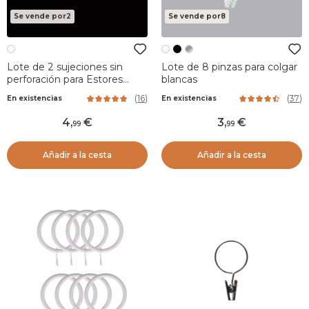
Se vende por2
Se vende por8
Lote de 2 sujeciones sin
Lote de 8 pinzas para colgar
perforación para Estores
blancas
Blanco
(
16
)
(
37
)
En existencias
En existencias
4
,
3
,
99
99
Añadir a la cesta
Añadir a la cesta