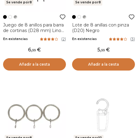
Se vende por8
Se vende por8
Juego de 8 anillos para barra
Lote de 8 anillas con pinza
de cortinas (D28 mm) Lino
(D20) Negro
Negro mate
(
2
)
(
3
)
En existencias
En existencias
6
,
5
,
99
99
Añadir a la cesta
Añadir a la cesta
Se vende por8
Se vende por10