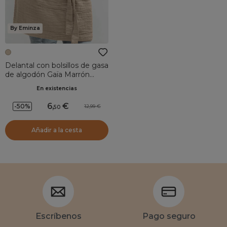
By Eminza
Delantal con bolsillos de gasa
de algodón Gaïa Marrón
cuerda
En existencias
6
,
-50%
12,99
50
Añadir a la cesta
Escríbenos
Pago seguro