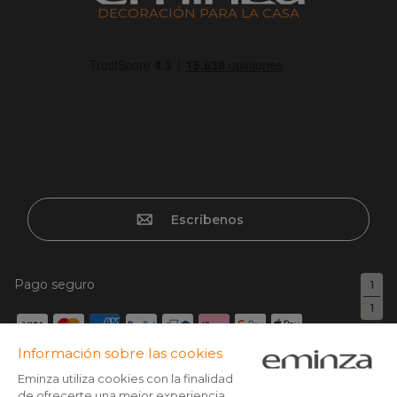
DECORACIÓN PARA LA CASA
Escríbenos
Pago seguro
1
1
Tarjeta de crédito, Paypal, Transferencia bancaria, Klarna x3
con tarjeta sin cargos, Google/Apple pay