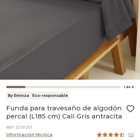
1
de
6
By Eminza
Eco-responsable
Funda para travesaño de algodón
percal (L185 cm) Cali Gris antracita
REF. 2C4TU01
Información técnica
(
12
)