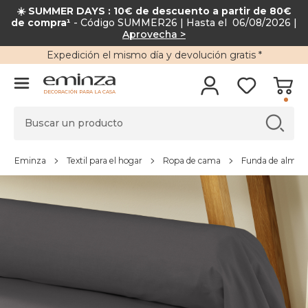
☀️ SUMMER DAYS : 10€ de descuento a partir de 80€
de compra¹
- Código SUMMER26 | Hasta el 06/08/2026 |
Aprovecha >
Expedición
el mismo día y
devolución gratis
*
DECORACIÓN PARA LA CASA
Eminza
Textil para el hogar
Ropa de cama
Funda de almoha