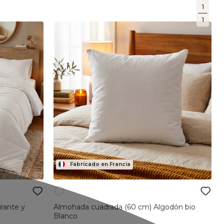
1
1
Fabricado en Francia
rante y
Almohada cuadrada (60 cm) Algodón bio
Blanco