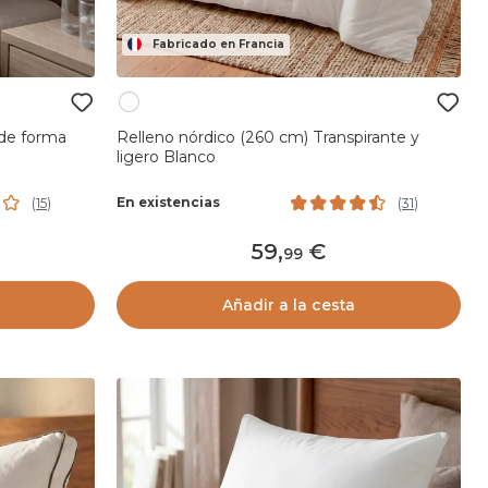
Fabricado en Francia
de forma
Relleno nórdico (260 cm) Transpirante y
ligero Blanco
En existencias
(
15
)
(
31
)
59
,
99
Añadir a la cesta