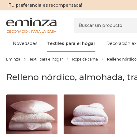
¡Tu
preferencia
es recompensada!
DECORACIÓN PARA LA CASA
Novedades
Textiles para el hogar
Decoración ext
Eminza
Textil para el hogar
Ropa de cama
Relleno nórdico
Relleno nórdico, almohada, t