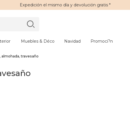
Expedición
el mismo día y
devolución gratis
*
erior
Muebles & Déco
Navidad
Promoci?n
, almohada, travesaño
ravesaño