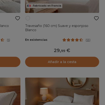
Fabricado en Francia
Blanco
Travesaño (160 cm) Suave y esponjoso
Blanco
En existencias
(
5
)
(
53
)
29
,
99
Añadir a la cesta