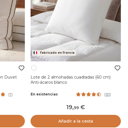
Fabricado en Francia
on Duvet
Lote de 2 almohadas cuadradas (60 cm)
Anti-ácaros blanco
En existencias
(
7
)
(
131
)
19
,
99
Añadir a la cesta