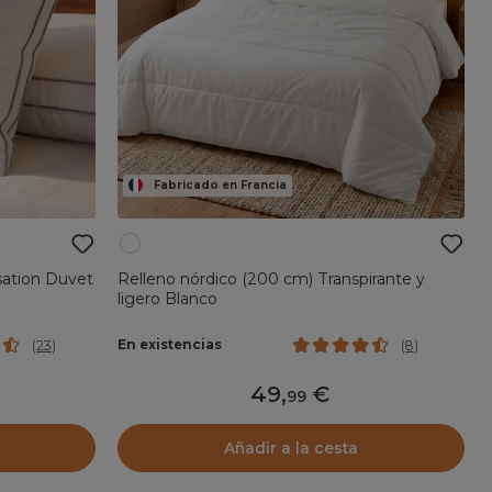
Fabricado en Francia
sation Duvet
Relleno nórdico (200 cm) Transpirante y
ligero Blanco
En existencias
(
23
)
(
8
)
49
,
99
Añadir a la cesta