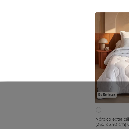
By Eminza
Nórdico extra cá
(260 x 240 cm) 