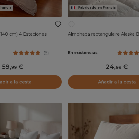
Francia
Fabricado en Francia
(140 cm) 4 Estaciones
Almohada rectangulaire Alaska 
En existencias
(
8
)
59
,
24
,
99
99
adir a la cesta
Añadir a la cesta