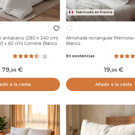
Fabricado en Francia
o antiácaros (280 x 240 cm)
Almohada rectangular Memoria 
60 x 60 cm) Comète Blanco
Blanco
En existencias
(
6
)
79
,
19
,
99
99
adir a la cesta
Añadir a la cesta