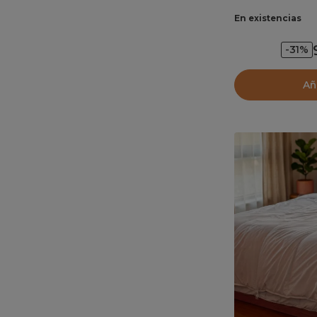
En existencias
-31%
Añ