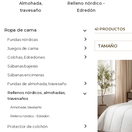
Almohada,
Relleno nórdico -
travesaño
Edredón
41 PRODUCTOS
Ropa de cama
Fundas nórdicas
TAMAÑO
Juegos de cama
Colchas, Edredones
Sábanas bajeras
Sábanas encimeras
Fundas de almohada, travesaño
Rellenos nórdicos, almohadas,
travesaños
Almohada, travesaño
Relleno nórdico - Edredón
Protector de colchón