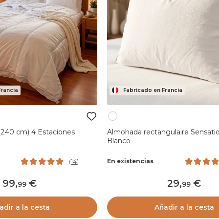
Francia
Fabricado en Francia
(240 cm) 4 Estaciones
Almohada rectangulaire Sensati
Blanco
En existencias
(
14
)
99
,
29
,
99
99
adir a la cesta
Añadir a la cesta