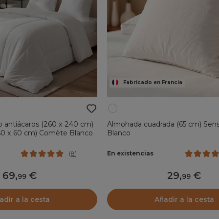
Fabricado en Francia
o antiácaros (260 x 240 cm)
Almohada cuadrada (65 cm) Sen
60 x 60 cm) Comète Blanco
Blanco
En existencias
(
8
)
69
,
29
,
99
99
adir a la cesta
Añadir a la cesta