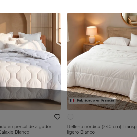
Fabricado en Francia
lido en percal de algodón
Relleno nórdico (240 cm) Transpi
Galaxie Blanco
ligero Blanco