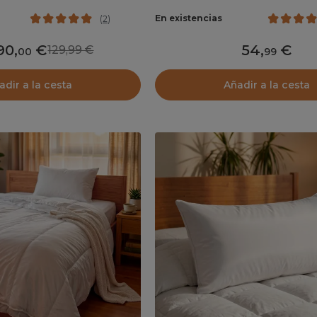
En existencias
(
2
)
90
,
54
,
129,99
00
99
adir a la cesta
Añadir a la cesta