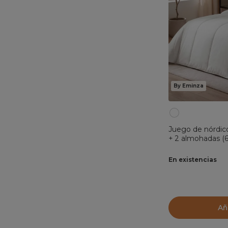
By Eminza
Juego de nórdic
+ 2 almohadas (
En existencias
Añ