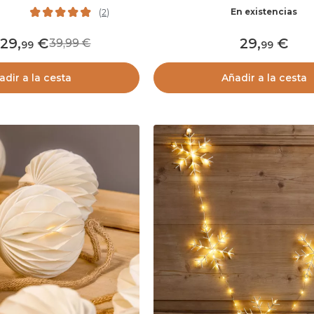
En existencias
(
2
)
29
,
29
,
39,99
99
99
adir a la cesta
Añadir a la cesta