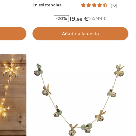
En existencias
(
10
)
19
,
24,99
-20%
99
Añadir a la cesta