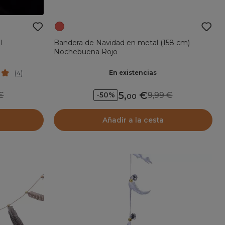
l
Bandera de Navidad en metal (158 cm)
Nochebuena Rojo
En existencias
(
4
)
5
,
9
9,99
-50%
00
Añadir a la cesta