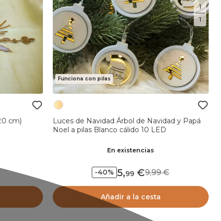
1
1
Funciona con pilas
120 cm)
Luces de Navidad Árbol de Navidad y Pap
Noel a pilas Blanco cálido 10 LED
En existencias
5
,
9,99
-40%
99
Añadir a la cesta