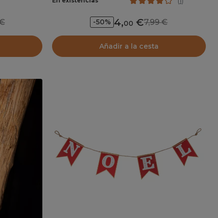
En existencias
(
1
)
4
,
9
7,99
-50%
00
Añadir a la cesta