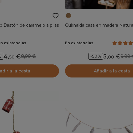
d Bastón de caramelo a pilas
Guirnalda casa en madera Natura
En existencias
En existencias
4
,
5
,
8,99
9,9
%
-50%
50
00
adir a la cesta
Añadir a la cesta