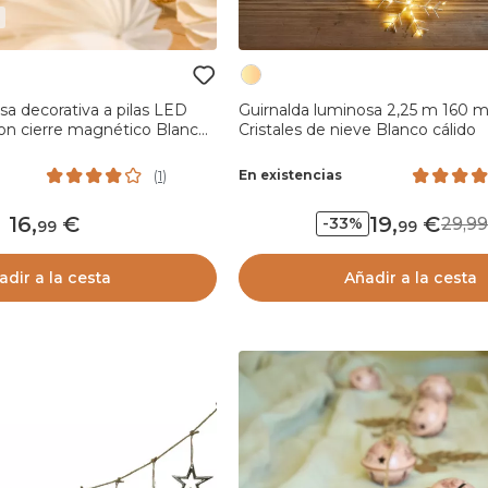
sa decorativa a pilas LED
Guirnalda luminosa 2,25 m 160 
con cierre magnético Blanco
Cristales de nieve Blanco cálido
En existencias
(
1
)
16
,
19
,
29,
-33%
99
99
adir a la cesta
Añadir a la cesta