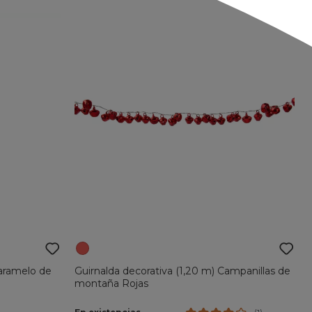
Caramelo de
Guirnalda decorativa (1,20 m) Campanillas de
montaña Rojas