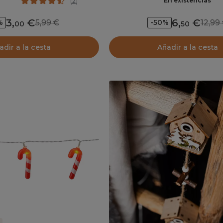
En existencias
(
2
)
3
,
6
,
5,99
12,9
%
-50%
00
50
adir a la cesta
Añadir a la cesta