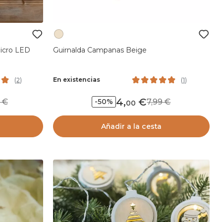
micro LED
Guirnalda Campanas Beige
En existencias
(
2
)
(
1
)
4
,
99
7,99
-50%
00
Añadir a la cesta