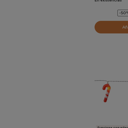
En existencias
-50
Añ
Funciona con pilas