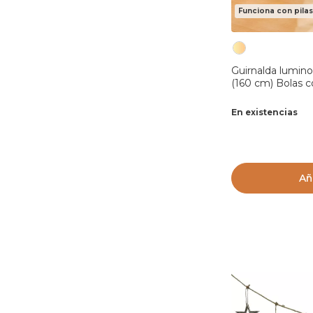
Funciona con pilas
Guirnalda lumino
(160 cm) Bolas 
cálido
En existencias
Añ