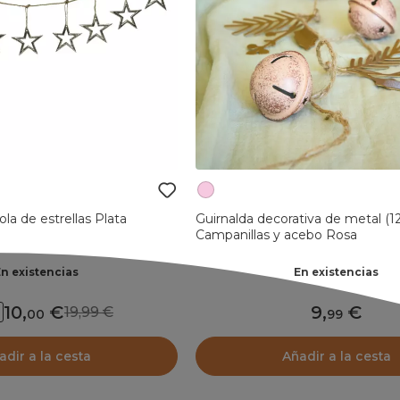
la de estrellas Plata
Guirnalda decorativa de metal (
Campanillas y acebo Rosa
En existencias
En existencias
10
,
9
,
19,99
00
99
adir a la cesta
Añadir a la cesta