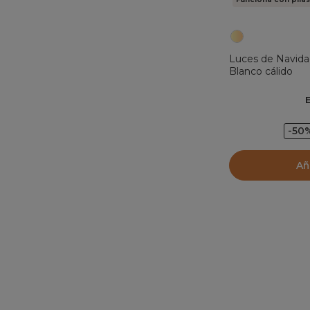
Luces de Navida
Blanco cálido
-50
Añ