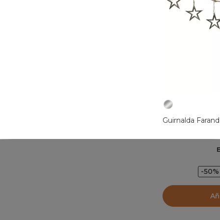
Guirnalda Farando
-50%
Añ