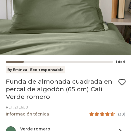
1
de
6
By Eminza
Eco-responsable
Funda de almohada cuadrada en
percal de algodón (65 cm) Cali
Verde romero
REF. 2TL6U01
Información técnica
(
30
)
Verde romero