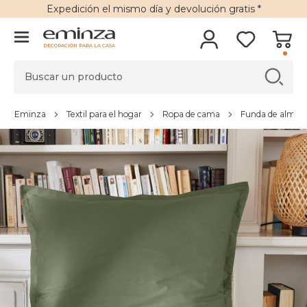
Expedición
el mismo día y
devolución gratis
*
DECORACIÓN PARA LA CASA
Eminza
Textil para el hogar
Ropa de cama
Funda de almoha