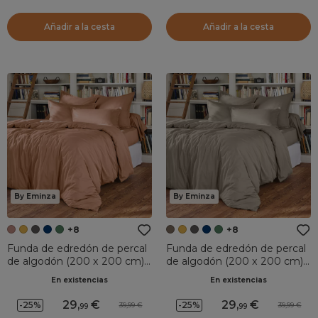
Añadir a la cesta
Añadir a la cesta
By Eminza
By Eminza
+8
+8
Funda de edredón de percal
Funda de edredón de percal
de algodón (200 x 200 cm)
de algodón (200 x 200 cm)
Cali Rosa Albaricoque
Cali Taupe
En existencias
En existencias
29
,
29
,
-25%
-25%
39,99
39,99
99
99