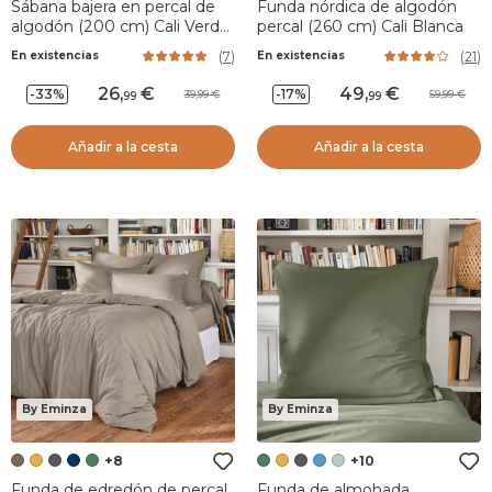
Sábana bajera en percal de
Funda nórdica de algodón
algodón (200 cm) Cali Verde
percal (260 cm) Cali Blanca
romero
(
7
)
(
21
)
En existencias
En existencias
26
,
49
,
-33%
-17%
39,99
59,99
99
99
Añadir a la cesta
Añadir a la cesta
By Eminza
By Eminza
+8
+10
Funda de edredón de percal
Funda de almohada