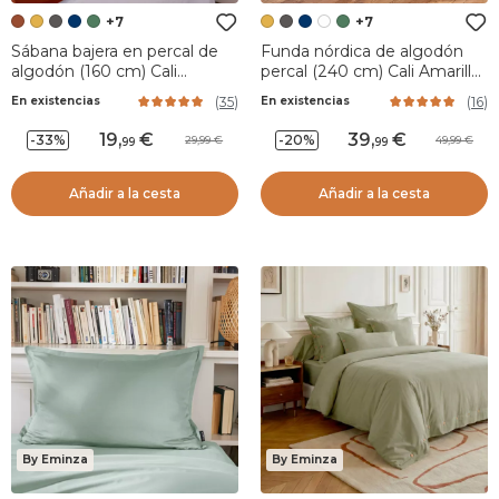
+7
+7
Sábana bajera en percal de
Funda nórdica de algodón
algodón (160 cm) Cali
percal (240 cm) Cali Amarillo
Terracota
mostaza
(
35
)
(
16
)
En existencias
En existencias
19
,
39
,
-33%
-20%
29,99
49,99
99
99
Añadir a la cesta
Añadir a la cesta
By Eminza
By Eminza