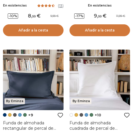
algodón (80 cm) Cali Blanco
percal (50 x 70 cm) Diane
(
13
)
En existencias
En existencias
Beige
8
,
9
,
-10%
-17%
9,99
11,99
99
99
Añadir a la cesta
Añadir a la cesta
By Eminza
By Eminza
+9
+10
Funda de almohada
Funda de almohada
rectangular de percal de
cuadrada de percal de