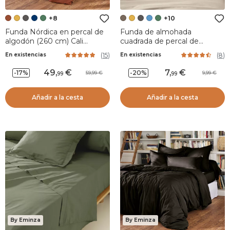
+8
+10
Funda Nórdica en percal de
Funda de almohada
algodón (260 cm) Cali
cuadrada de percal de
Terracota
algodón (65 x 65 cm) Cali
(
15
)
(
8
)
En existencias
En existencias
Taupe
49
,
7
,
-17%
-20%
59,99
9,99
99
99
Añadir a la cesta
Añadir a la cesta
By Eminza
By Eminza