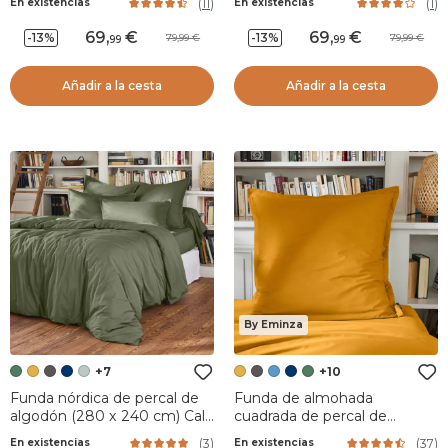
(
11
)
(
1
)
En existencias
En existencias
69
,
69
,
-13%
-13%
79,99
79,99
99
99
Añadir a la cesta
Añadir a la cesta
By Eminza
+7
+10
Funda nórdica de percal de
Funda de almohada
algodón (280 x 240 cm) Cali
cuadrada de percal de
Verde romero
algodón (65 cm) Cali Amarillo
(
3
)
(
37
)
En existencias
En existencias