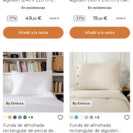
Diane Beige
Verde eucalipto
En existencias
En existencias
49
,
19
,
-17%
-33%
59,99
29,99
99
99
Añadir a la cesta
Añadir a la cesta
By Eminza
By Eminza
+9
+3
Funda de almohada
Funda de almohada
rectangular de percal de
rectangular de algodón