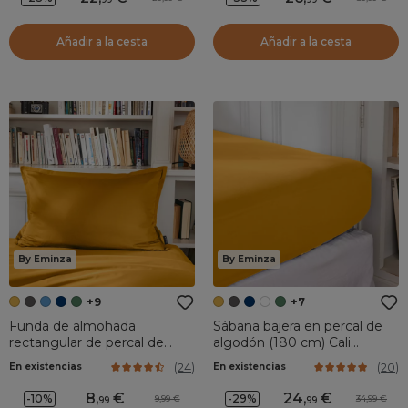
Añadir a la cesta
Añadir a la cesta
By Eminza
By Eminza
+9
+7
Funda de almohada
Sábana bajera en percal de
rectangular de percal de
algodón (180 cm) Cali
algodón (80 cm) Cali
Amarillo mostaza
(
24
)
(
20
)
En existencias
En existencias
Amarillo mostaza
8
,
24
,
-10%
-29%
9,99
34,99
99
99