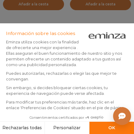
Añadir a la cesta
Añadir a la cesta
By Eminza
By Eminza
+10
+8
Funda de almohada
Sábana bajera de percal de
cuadrada de percal de
algodón (140 x 200 cm) Cali
algodón (65 x 65 cm) Cali
Verde eucalipto
(
12
)
(
5
)
En existencias
En existencias
Verde eucalipto
7
,
18
,
-20%
-30%
9,99
26,99
99
99