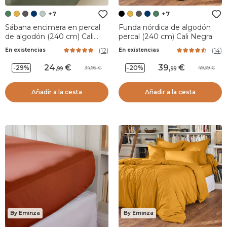
+7
+7
Sábana encimera en percal
Funda nórdica de algodón
de algodón (240 cm) Cali
percal (240 cm) Cali Negra
Verde romero
(
12
)
(
14
)
En existencias
En existencias
24
,
39
,
-29%
-20%
34,99
49,99
99
99
Añadir a la cesta
Añadir a la cesta
By Eminza
By Eminza