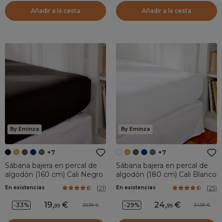
Añadir a la cesta
Añadir a la cesta
By Eminza
By Eminza
+7
+7
Sábana bajera en percal de
Sábana bajera en percal de
algodón (160 cm) Cali Negro
algodón (180 cm) Cali Blanco
(
21
)
(
25
)
En existencias
En existencias
19
,
24
,
-33%
-29%
29,99
34,99
99
99