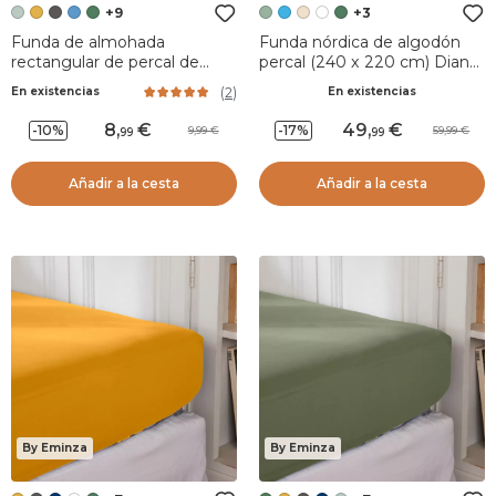
+9
+3
Funda de almohada
Funda nórdica de algodón
rectangular de percal de
percal (240 x 220 cm) Diane
algodón (50 x 80 cm) Cali
Verde Salvia
(
2
)
En existencias
En existencias
Verde eucalipto
8
,
49
,
-10%
-17%
9,99
59,99
99
99
Añadir a la cesta
Añadir a la cesta
By Eminza
By Eminza