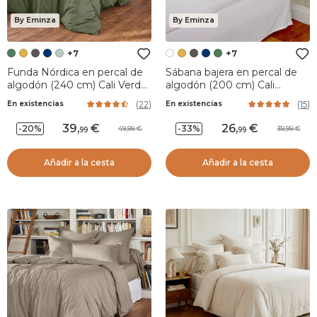
By Eminza
By Eminza
+7
+7
Funda Nórdica en percal de
Sábana bajera en percal de
algodón (240 cm) Cali Verde
algodón (200 cm) Cali
romero
Blanco
(
22
)
(
15
)
En existencias
En existencias
39
,
26
,
-20%
-33%
49,99
39,99
99
99
Añadir a la cesta
Añadir a la cesta