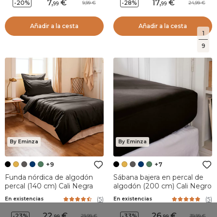
7
,
17
,
-20%
-28%
9,99
24,99
99
99
Añadir a la cesta
Añadir a la cesta
1
9
By Eminza
By Eminza
+9
+7
Funda nórdica de algodón
Sábana bajera en percal de
percal (140 cm) Cali Negra
algodón (200 cm) Cali Negro
(
5
)
(
5
)
En existencias
En existencias
22
,
26
,
-23%
-33%
29,99
39,99
99
99