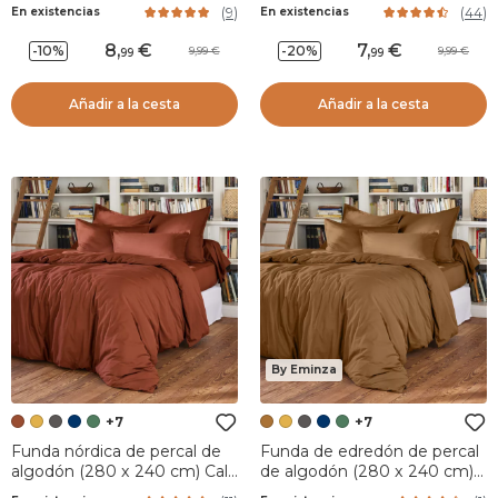
algodón (80 cm) Cali Azul
algodón (65 cm) Cali Blanco
(
9
)
(
44
)
En existencias
En existencias
marino
8
,
7
,
-10%
-20%
9,99
9,99
99
99
Añadir a la cesta
Añadir a la cesta
By Eminza
+7
+7
Funda nórdica de percal de
Funda de edredón de percal
algodón (280 x 240 cm) Cali
de algodón (280 x 240 cm)
Terracota
Cali Camel