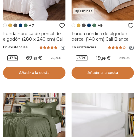
By Eminza
+7
+9
Funda nórdica de percal de
Funda nórdica de algodón
algodón (280 x 240 cm) Cali
percal (140 cm) Cali Blanca
Blanco
(
4
)
(
8
)
En existencias
En existencias
69
,
19
,
-13%
-33%
79,99
29,99
99
99
Añadir a la cesta
Añadir a la cesta