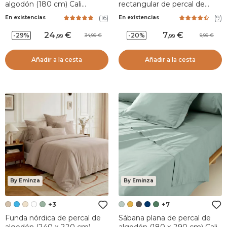
algodón (180 cm) Cali
rectangular de percal de
Terracota
algodón (50 x 70 cm) Cali
(
16
)
(
9
)
En existencias
En existencias
Camel
24
,
7
,
-29%
-20%
34,99
9,99
99
99
Añadir a la cesta
Añadir a la cesta
By Eminza
By Eminza
+3
+7
Funda nórdica de percal de
Sábana plana de percal de
algodón (240 x 220 cm)
algodón (180 x 290 cm) Cali