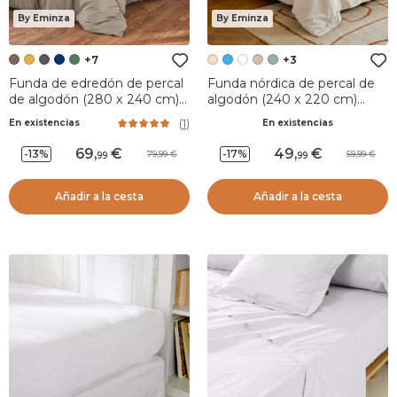
By Eminza
By Eminza
+7
+3
Funda de edredón de percal
Funda nórdica de percal de
de algodón (280 x 240 cm)
algodón (240 x 220 cm)
Cali Taupe
Diane Beige
(
1
)
En existencias
En existencias
69
,
49
,
-13%
-17%
79,99
59,99
99
99
Añadir a la cesta
Añadir a la cesta