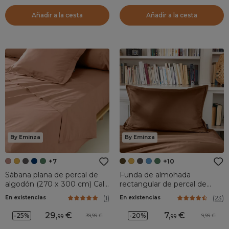
Añadir a la cesta
Añadir a la cesta
By Eminza
By Eminza
+7
+10
Sábana plana de percal de
Funda de almohada
algodón (270 x 300 cm) Cali
rectangular de percal de
Rosa Albaricoque
algodón (70 cm) Cali
(
1
)
(
23
)
En existencias
En existencias
Chocolate
29
,
7
,
-25%
-20%
39,99
9,99
99
99