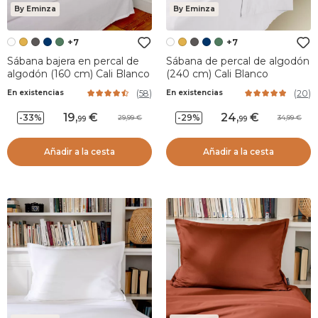
By Eminza
By Eminza
+7
+7
Sábana bajera en percal de
Sábana de percal de algodón
algodón (160 cm) Cali Blanco
(240 cm) Cali Blanco
(
58
)
(
20
)
En existencias
En existencias
19
,
24
,
-33%
-29%
29,99
34,99
99
99
Añadir a la cesta
Añadir a la cesta