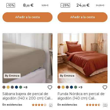
8
,
24
,
-10%
-29%
9,99
34,99
99
99
Añadir a la cesta
Añadir a la cesta
By Eminza
By Eminza
+8
+9
Sábana bajera de percal de
Funda Nórdica en percal de
algodón (140 x 200 cm) Cali
algodón (140 cm) Cali
Taupe
Terracota
(
2
)
(
13
)
En existencias
En existencias