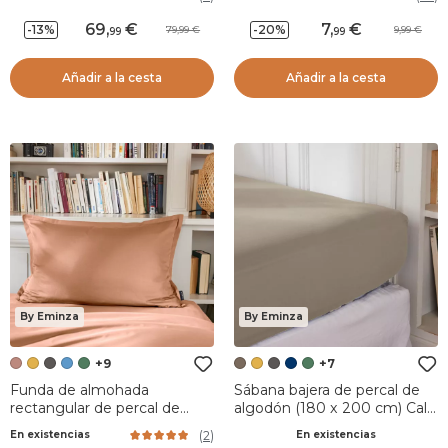
mostaza
69
,
7
,
-13%
-20%
79,99
9,99
99
99
Añadir a la cesta
Añadir a la cesta
By Eminza
By Eminza
+9
+7
Funda de almohada
Sábana bajera de percal de
rectangular de percal de
algodón (180 x 200 cm) Cali
algodón (50 x 80 cm) Cali
Taupe
(
2
)
En existencias
En existencias
Rosa Albaricoque