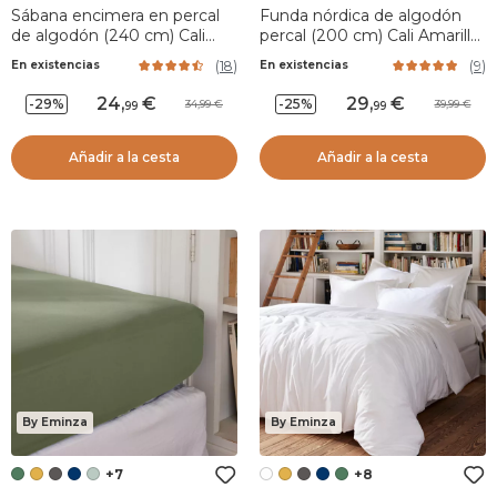
Sábana encimera en percal
Funda nórdica de algodón
de algodón (240 cm) Cali
percal (200 cm) Cali Amarillo
Terracota
mostaza
(
18
)
(
9
)
En existencias
En existencias
24
,
29
,
-29%
-25%
34,99
39,99
99
99
Añadir a la cesta
Añadir a la cesta
By Eminza
By Eminza
+7
+8