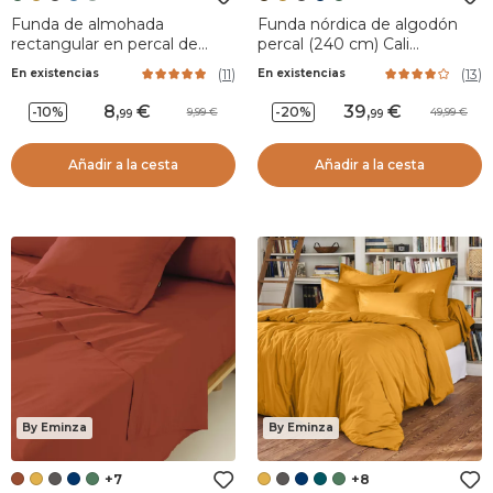
Funda de almohada
Funda nórdica de algodón
rectangular en percal de
percal (240 cm) Cali
algodón (80 cm) Cali Verde
Chocolate
(
11
)
(
13
)
En existencias
En existencias
romero
8
,
39
,
-10%
-20%
9,99
49,99
99
99
Añadir a la cesta
Añadir a la cesta
By Eminza
By Eminza
+7
+8