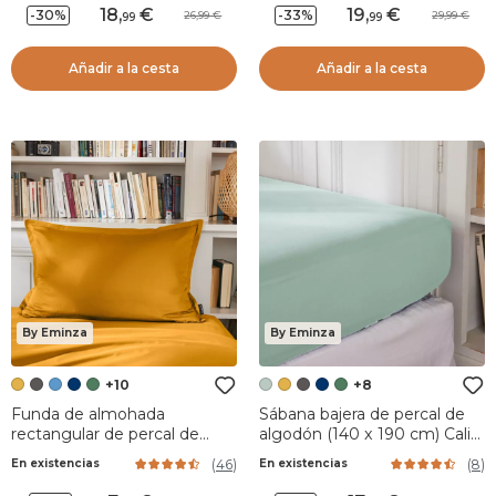
18
,
19
,
-30%
-33%
26,99
29,99
99
99
Añadir a la cesta
Añadir a la cesta
By Eminza
By Eminza
+10
+8
Funda de almohada
Sábana bajera de percal de
rectangular de percal de
algodón (140 x 190 cm) Cali
algodón (70 cm) Cali Amarillo
Verde eucalipto
(
46
)
(
8
)
En existencias
En existencias
mostaza