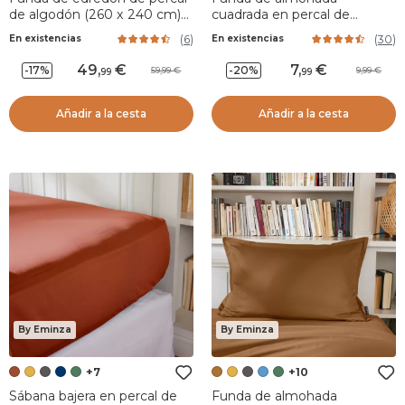
de algodón (260 x 240 cm)
cuadrada en percal de
Cali Taupe
algodón (65 cm) Cali Verde
(
6
)
(
30
)
En existencias
En existencias
romero
49
,
7
,
-17%
-20%
59,99
9,99
99
99
Añadir a la cesta
Añadir a la cesta
By Eminza
By Eminza
+7
+10
Sábana bajera en percal de
Funda de almohada