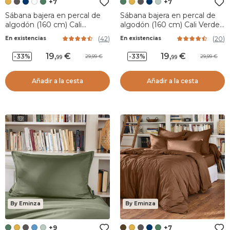
+7
+7
Sábana bajera en percal de
Sábana bajera en percal de
algodón (160 cm) Cali
algodón (160 cm) Cali Verde
Amarillo mostaza
romero
(
42
)
(
20
)
En existencias
En existencias
19
,
19
,
-33%
-33%
29,99
29,99
99
99
Añadir a la cesta
Añadir a la cesta
By Eminza
By Eminza
+9
+7