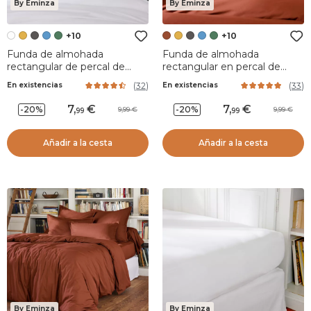
By Eminza
By Eminza
+10
+10
Funda de almohada
Funda de almohada
rectangular de percal de
rectangular en percal de
algodón (70 cm) Cali Blanco
algodón (70 cm) Cali
(
32
)
(
33
)
En existencias
En existencias
Terracota
7
,
7
,
-20%
-20%
9,99
9,99
99
99
Añadir a la cesta
Añadir a la cesta
By Eminza
By Eminza