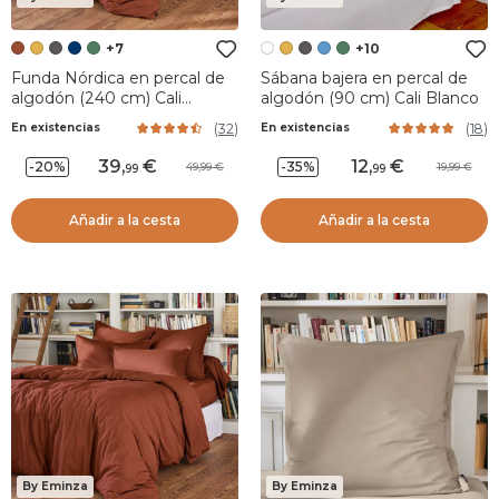
+7
+10
Funda Nórdica en percal de
Sábana bajera en percal de
algodón (240 cm) Cali
algodón (90 cm) Cali Blanco
Terracota
(
32
)
(
18
)
En existencias
En existencias
39
,
12
,
-20%
-35%
49,99
19,99
99
99
Añadir a la cesta
Añadir a la cesta
By Eminza
By Eminza