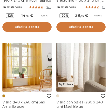
(140 x 240 cm) Robin Blanco
efecto lino (400 x 240 cm)
Robin Blanco
(
48
)
(
9
)
En existencias
En existencias
14
,
39
,
-12%
-20%
16,99
49,99
99
99
Añadir a la cesta
Añadir a la cesta
By Eminza
Visillo (140 x 240 cm) Sab
Visillo con ojales (280 x 240
Amarillo ocre
cm) Maël Beige