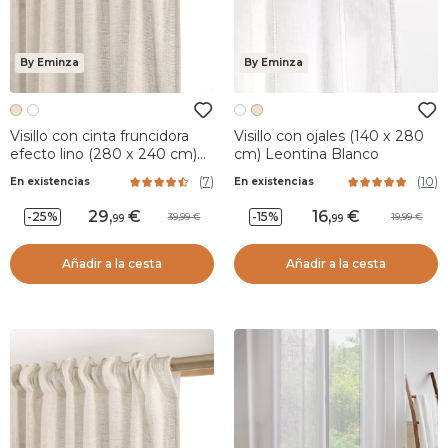
By Eminza
By Eminza
Visillo con cinta fruncidora
Visillo con ojales (140 x 280
efecto lino (280 x 240 cm)
cm) Leontina Blanco
Luca Beige
(
7
)
(
10
)
En existencias
En existencias
29
,
16
,
-25%
-15%
39,99
19,99
99
99
Añadir a la cesta
Añadir a la cesta