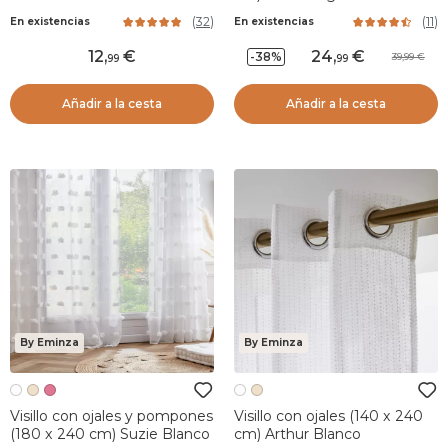
(
32
)
(
11
)
En existencias
En existencias
12
,
24
,
-38%
39,99
99
99
Añadir a la cesta
Añadir a la cesta
By Eminza
By Eminza
Visillo con ojales y pompones
Visillo con ojales (140 x 240
(180 x 240 cm) Suzie Blanco
cm) Arthur Blanco