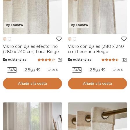
By Eminza
By Eminza
Visillo con ojales efecto lino
Visillo con ojales (280 x 240
(280 x 240 cm) Luca Beige
cm) Leontina Beige
(
9
)
(
12
)
En existencias
En existencias
29
,
29
,
-14%
-14%
34,99
34,99
99
99
Añadir a la cesta
Añadir a la cesta