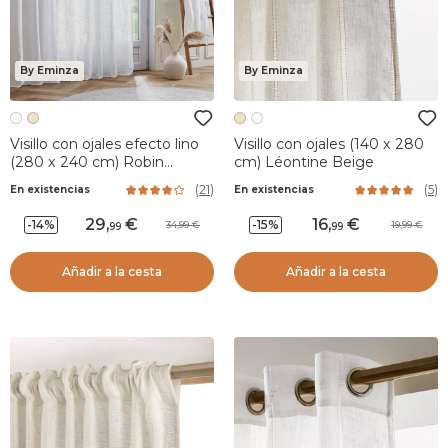
By Eminza
By Eminza
Visillo con ojales efecto lino
Visillo con ojales (140 x 280
(280 x 240 cm) Robin
cm) Léontine Beige
Blanco
(
21
)
(
5
)
En existencias
En existencias
29
,
16
,
-14%
-15%
34,99
19,99
99
99
Añadir a la cesta
Añadir a la cesta