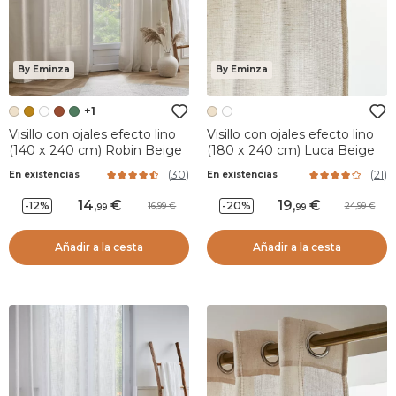
By Eminza
By Eminza
+1
Visillo con ojales efecto lino
Visillo con ojales efecto lino
(140 x 240 cm) Robin Beige
(180 x 240 cm) Luca Beige
(
30
)
(
21
)
En existencias
En existencias
14
,
19
,
-12%
-20%
16,99
24,99
99
99
Añadir a la cesta
Añadir a la cesta