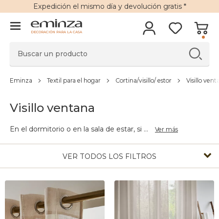
Expedición
el mismo día y
devolución gratis
*
DECORACIÓN PARA LA CASA
Eminza
Textil para el hogar
Cortina/visillo/ estor
Visillo ven
Visillo ventana
En el dormitorio o en la sala de estar, si
...
Ver más
VER TODOS LOS FILTROS