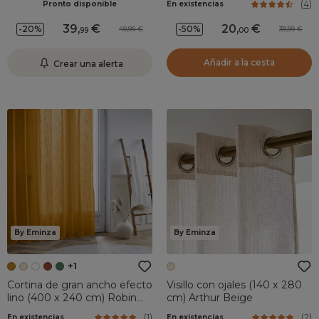
(
4
)
Pronto disponible
En existencias
39
,
20
,
-20%
-50%
49,99
39,99
99
00
Añadir a la cesta
Crear una alerta
By Eminza
By Eminza
+1
Cortina de gran ancho efecto
Visillo con ojales (140 x 280
lino (400 x 240 cm) Robin
cm) Arthur Beige
Amarillo Ocre
(
1
)
(
2
)
En existencias
En existencias