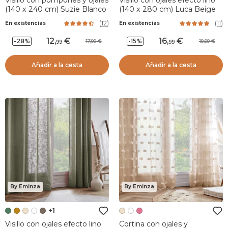
Visillo con pompones y ojales
Visillo con ojales efecto lino
(140 x 240 cm) Suzie Blanco
(140 x 280 cm) Luca Beige
(
12
)
(
11
)
En existencias
En existencias
12
,
16
,
-28%
-15%
17,99
19,99
99
99
Añadir a la cesta
Añadir a la cesta
By Eminza
By Eminza
+1
Visillo con ojales efecto lino
Cortina con ojales y