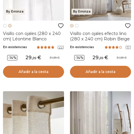
By Eminza
By Eminza
Visillo con ojales (280 x 240
Visillo con ojales efecto lino
cm) Léontine Blanco
(280 x 240 cm) Robin Beige
(
22
)
(
17
)
En existencias
En existencias
29
,
29
,
-14%
-14%
34,99
34,99
99
99
Añadir a la cesta
Añadir a la cesta