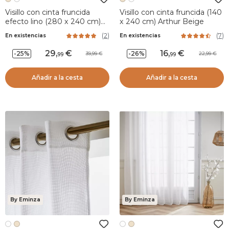
Visillo con cinta fruncida
Visillo con cinta fruncida (140
efecto lino (280 x 240 cm)
x 240 cm) Arthur Beige
Robin Beige
(
2
)
(
7
)
En existencias
En existencias
29
,
16
,
-25%
-26%
39,99
22,99
99
99
Añadir a la cesta
Añadir a la cesta
By Eminza
By Eminza