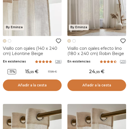
By Eminza
By Eminza
Visillo con ojales (140 x 240
Visillo con ojales efecto lino
cm) Léontine Beige
(180 x 240 cm) Robin Beige
(
28
)
(
23
)
En existencias
En existencias
15
,
24
,
-11%
17,99
99
99
Añadir a la cesta
Añadir a la cesta