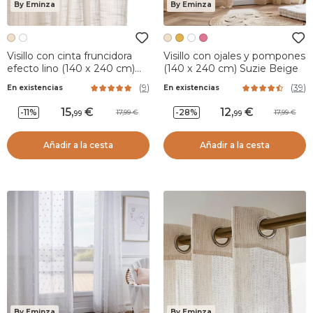
By Eminza
By Eminza
Visillo con cinta fruncidora
Visillo con ojales y pompones
efecto lino (140 x 240 cm)
(140 x 240 cm) Suzie Beige
Robin Beige
(
9
)
(
39
)
En existencias
En existencias
15
,
12
,
-11%
-28%
17,99
17,99
99
99
Añadir a la cesta
Añadir a la cesta
By Eminza
By Eminza