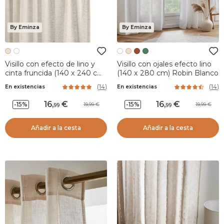
By Eminza
By Eminza
Visillo con efecto de lino y
Visillo con ojales efecto lino
cinta fruncida (140 x 240 cm)
(140 x 280 cm) Robin Blanco
Luca Beige
(
14
)
(
14
)
En existencias
En existencias
16
,
16
,
-15%
-15%
19,99
19,99
99
99
Añadir a la cesta
Añadir a la cesta