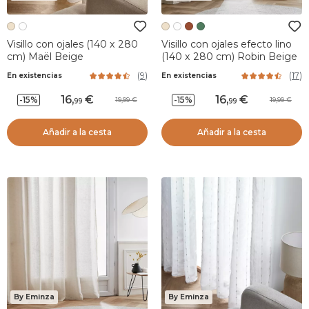
Visillo con ojales (140 x 280
Visillo con ojales efecto lino
cm) Maël Beige
(140 x 280 cm) Robin Beige
(
9
)
(
17
)
En existencias
En existencias
16
,
16
,
-15%
-15%
19,99
19,99
99
99
Añadir a la cesta
Añadir a la cesta
By Eminza
By Eminza