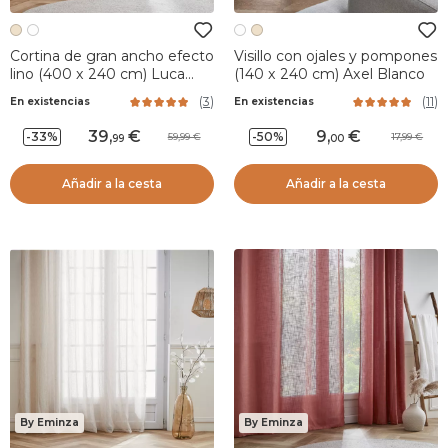
Cortina de gran ancho efecto
Visillo con ojales y pompones
lino (400 x 240 cm) Luca
(140 x 240 cm) Axel Blanco
Beige
(
3
)
(
11
)
En existencias
En existencias
39
,
9
,
-33%
-50%
59,99
17,99
99
00
Añadir a la cesta
Añadir a la cesta
By Eminza
By Eminza