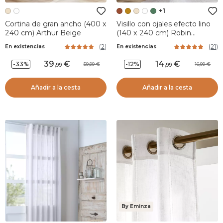
+1
Cortina de gran ancho (400 x
Visillo con ojales efecto lino
240 cm) Arthur Beige
(140 x 240 cm) Robin
Terracota
(
2
)
(
21
)
En existencias
En existencias
39
,
14
,
-33%
-12%
59,99
16,99
99
99
Añadir a la cesta
Añadir a la cesta
By Eminza