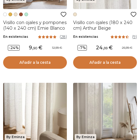
Visillo con ojales y pompones
Visillo con ojales (180 x 240
(140 x 240 cm) Emie Blanco
cm) Arthur Beige
(
28
)
(
9
)
En existencias
En existencias
9
,
24
,
-24%
-7%
12,99
26,99
90
99
Añadir a la cesta
Añadir a la cesta
By Eminza
By Eminza