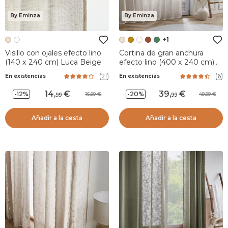
By Eminza
By Eminza
+1
Visillo con ojales efecto lino
Cortina de gran anchura
(140 x 240 cm) Luca Beige
efecto lino (400 x 240 cm)
Robin Beige
(
21
)
(
6
)
En existencias
En existencias
14
,
39
,
-12%
-20%
16,99
49,99
99
99
Añadir a la cesta
Añadir a la cesta