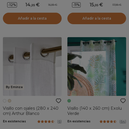
14
,
15
,
-12%
-11%
16,99
17,99
99
99
Añadir a la cesta
Añadir a la cesta
By Eminza
Visillo con ojales (280 x 240
Visillo (140 x 260 cm) Exolu
cm) Arthur Blanco
Verde
(
6
)
(
64
)
En existencias
En existencias