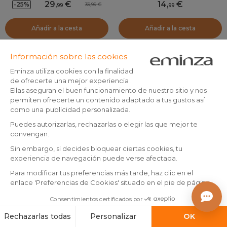
29
,
14
,
-25%
39,99
99
99
Añadir a la cesta
Añadir a la cesta
By Eminza
Visillo con cinta fruncida (140
Visillo (140 x 240 cm) Hoja
x 240 cm) Arthur Blanco
Verde cedro
(
32
)
En existencias
En existencias