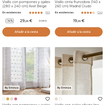
Visillo con pompones y ojales
Visillo cinta fruncidora (140 x
(280 x 240 cm) Axel Beige
260 cm) Madrid Crudo
(
10
)
(
24
)
En existencias
En existencias
29
,
19
,
-14%
34,99
99
99
Añadir a la cesta
Añadir a la cesta
By Eminza
By Eminza