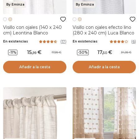
By Eminza
By Eminza
Visillo con ojales (140 x 240
Visillo con ojales efecto lino
cm) Leontina Blanco
(280 x 240 cm) Luca Blanco
(
17
)
(
6
)
En existencias
En existencias
15
,
17
,
-11%
-50%
17,99
34,99
99
50
Añadir a la cesta
Añadir a la cesta