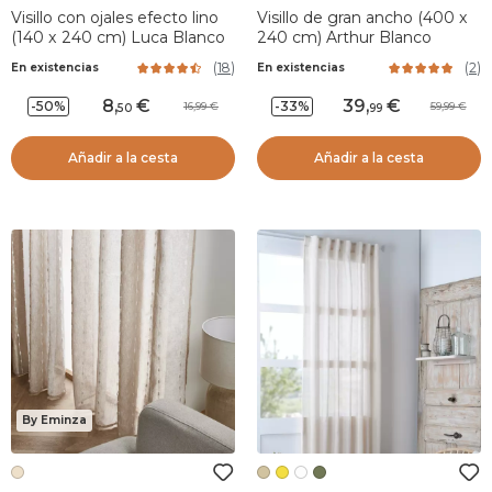
Visillo con ojales efecto lino
Visillo de gran ancho (400 x
(140 x 240 cm) Luca Blanco
240 cm) Arthur Blanco
(
18
)
(
2
)
En existencias
En existencias
8
,
39
,
-50%
-33%
16,99
59,99
50
99
Añadir a la cesta
Añadir a la cesta
By Eminza