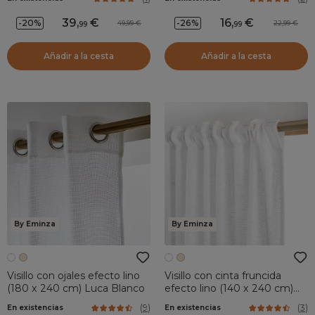
39
,
16
,
-20%
-26%
49,99
22,99
99
99
Añadir a la cesta
Añadir a la cesta
By Eminza
By Eminza
Visillo con ojales efecto lino
Visillo con cinta fruncida
(180 x 240 cm) Luca Blanco
efecto lino (140 x 240 cm)
Luca Blanco
(
9
)
(
3
)
En existencias
En existencias