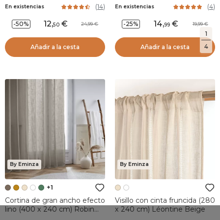
(
14
)
(
4
)
En existencias
En existencias
12
,
14
,
-50%
-25%
24,99
19,99
50
99
1
4
Añadir a la cesta
Añadir a la cesta
By Eminza
By Eminza
+1
Cortina de gran ancho efecto
Visillo con cinta fruncida (280
lino (400 x 240 cm) Robin
x 240 cm) Léontine Beige
Topo