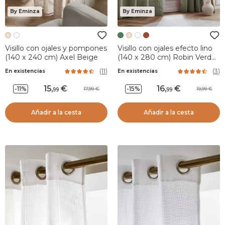
By Eminza
By Eminza
Visillo con ojales y pompones
Visillo con ojales efecto lino
(140 x 240 cm) Axel Beige
(140 x 280 cm) Robin Verde
romero
(
11
)
(
3
)
En existencias
En existencias
15
,
16
,
-11%
-15%
17,99
19,99
99
99
Añadir a la cesta
Añadir a la cesta