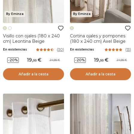
By Eminza
By Eminza
Visillo con ojales (180 x 240
Cortina ojales y pompones
cm) Leontina Beige
(180 x 240 cm) Axel Beige
(
30
)
(
13
)
En existencias
En existencias
19
,
19
,
-20%
-20%
24,99
24,99
99
99
Añadir a la cesta
Añadir a la cesta