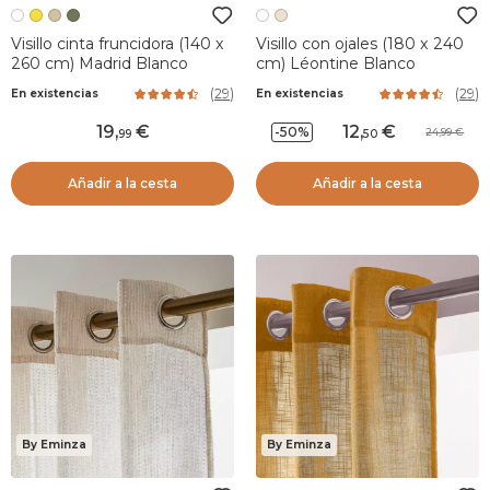
Visillo cinta fruncidora (140 x
Visillo con ojales (180 x 240
260 cm) Madrid Blanco
cm) Léontine Blanco
(
29
)
(
29
)
En existencias
En existencias
19
,
12
,
-50%
24,99
99
50
Añadir a la cesta
Añadir a la cesta
By Eminza
By Eminza