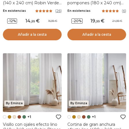
(140 x 240 cm) Robin Verde
pompones (180 x 240 cm)
romero
Suzie Beige
(
26
)
(
6
)
En existencias
En existencias
14
,
19
,
-12%
-20%
16,99
24,99
99
99
Añadir a la cesta
Añadir a la cesta
By Eminza
By Eminza
+1
+1
Visillo con ojales efecto lino
Cortina de gran anchura