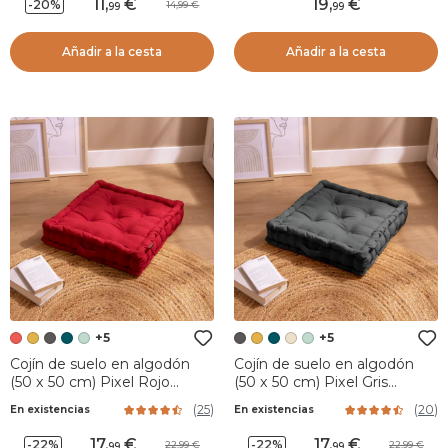
11
,
19
,
-20%
14,99
99
99
Añadir a la cesta
Añadir a la cesta
+5
+5
Cojín de suelo en algodón
Cojín de suelo en algodón
(50 x 50 cm) Pixel Rojo
(50 x 50 cm) Pixel Gris
cereza
antracita
(
25
)
(
20
)
En existencias
En existencias
17
,
17
,
-22%
-22%
22,99
22,99
99
99