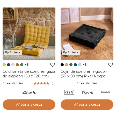
By Eminza
By Eminza
+5
+5
Colchoneta de suelo en gaza
Cojín de suelo en algodón
de algodón (60 x 120 cm)
(50 x 50 cm) Pixel Negro
Gaïa Amarillo azafrán
(
5
)
En existencias
En existencias
29
,
17
,
-22%
22,99
99
99
Añadir a la cesta
Añadir a la cesta