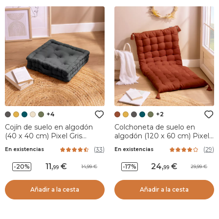
+4
+2
Cojín de suelo en algodón
Colchoneta de suelo en
(40 x 40 cm) Pixel Gris
algodón (120 x 60 cm) Pixel
antracita
Terracota
(
33
)
(
29
)
En existencias
En existencias
11
,
24
,
-20%
-17%
14,99
29,99
99
99
Añadir a la cesta
Añadir a la cesta