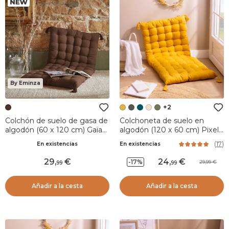
By Eminza
+2
Colchón de suelo de gasa de
Colchoneta de suelo en
algodón (60 x 120 cm) Gaïa
algodón (120 x 60 cm) Pixel
Marrón
Amarillo mostaza
(
17
)
En existencias
En existencias
29
,
24
,
-17%
29,99
99
99
Añadir a la cesta
Añadir a la cesta