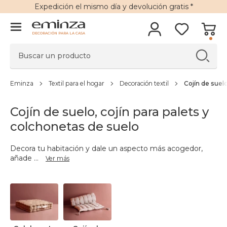
Expedición
el mismo día y
devolución gratis
*
DECORACIÓN PARA LA CASA
Eminza
Textil para el hogar
Decoración textil
Cojín de suelo
Cojín de suelo, cojín para palets y
colchonetas de suelo
Decora tu habitación y dale un aspecto más acogedor,
añade
...
Ver más