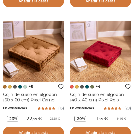
Añadir a la cesta
Añadir a la cesta
+5
+4
Cojín de suelo en algodón
Cojín de suelo en algodón
(60 x 60 cm) Pixel Camel
(40 x 40 cm) Pixel Rojo
(
13
)
(
29
)
En existencias
En existencias
22
,
11
,
-23%
-20%
29,99
14,99
99
99
Añadir a la cesta
Añadir a la cesta