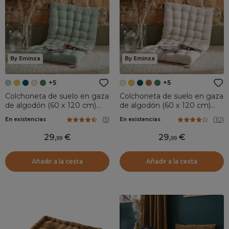
By Eminza
By Eminza
+5
+5
Colchoneta de suelo en gaza
Colchoneta de suelo en gaza
de algodón (60 x 120 cm)
de algodón (60 x 120 cm)
Gaïa Verde eucalipto
Gaïa Beige pampa
(
5
)
(
10
)
En existencias
En existencias
29
,
29
,
99
99
Añadir a la cesta
Añadir a la cesta