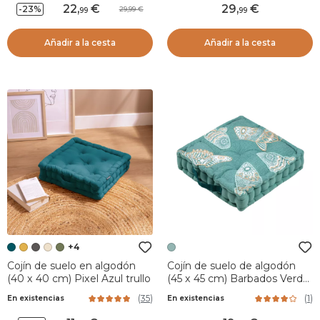
22
,
29
,
-23%
29,99
99
99
Añadir a la cesta
Añadir a la cesta
+4
Cojín de suelo en algodón
Cojín de suelo de algodón
(40 x 40 cm) Pixel Azul trullo
(45 x 45 cm) Barbados Verde
celadón
(
35
)
(
1
)
En existencias
En existencias