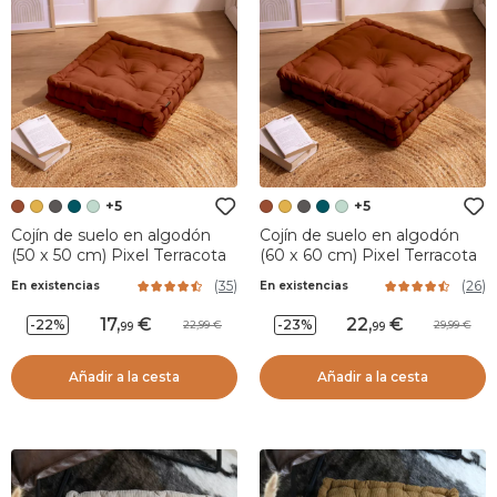
+5
+5
Cojín de suelo en algodón
Cojín de suelo en algodón
(50 x 50 cm) Pixel Terracota
(60 x 60 cm) Pixel Terracota
(
35
)
(
26
)
En existencias
En existencias
17
,
22
,
-22%
-23%
22,99
29,99
99
99
Añadir a la cesta
Añadir a la cesta