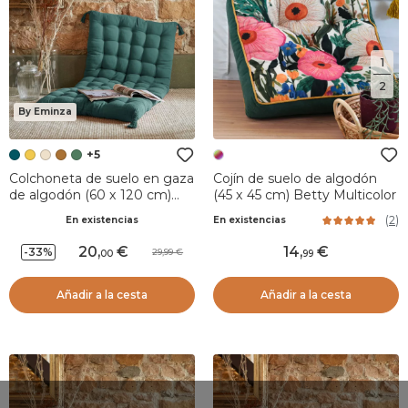
1
2
By Eminza
+5
Colchoneta de suelo en gaza
Cojín de suelo de algodón
de algodón (60 x 120 cm)
(45 x 45 cm) Betty Multicolor
Gaïa Azul trullo
(
2
)
En existencias
En existencias
20
,
14
,
-33%
29,99
00
99
Añadir a la cesta
Añadir a la cesta