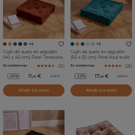
+4
+5
Cojín de suelo en algodón
Cojín de suelo en algodón
(40 x 40 cm) Pixel Terracota
(50 x 50 cm) Pixel Azul trullo
(
39
)
(
28
)
En existencias
En existencias
11
,
17
,
-20%
-22%
14,99
22,99
99
99
Añadir a la cesta
Añadir a la cesta