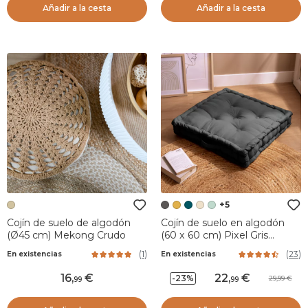
Añadir a la cesta
Añadir a la cesta
+5
Cojín de suelo de algodón
Cojín de suelo en algodón
(Ø45 cm) Mekong Crudo
(60 x 60 cm) Pixel Gris
antracita
(
1
)
(
23
)
En existencias
En existencias
16
,
22
,
-23%
29,99
99
99