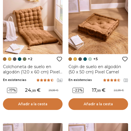
+2
+5
Colchoneta de suelo en
Cojín de suelo en algodón
algodón (120 x 60 cm) Pixel
(50 x 50 cm) Pixel Camel
Camel
(
14
)
(
11
)
En existencias
En existencias
24
,
17
,
-17%
-22%
29,99
22,99
99
99
Añadir a la cesta
Añadir a la cesta