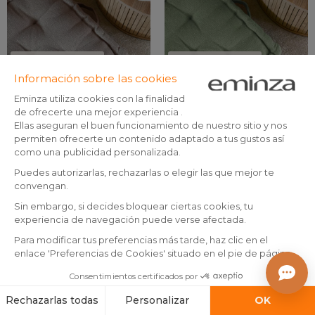
Materiales reciclados
Materiales reciclados
Cojín de suelo (50 x 50 cm)
Cojín de suelo (50 x 50 cm)
Monaco Beige
Mónaco Verde salvia
En existencias
En existencias
19
,
19
,
99
99
Añadir a la cesta
Añadir a la cesta