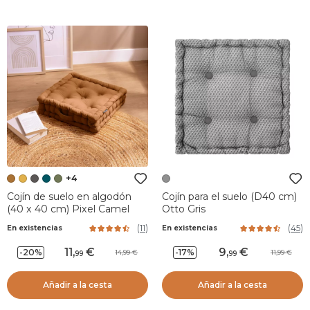
+4
Cojín de suelo en algodón
Cojín para el suelo (D40 cm)
(40 x 40 cm) Pixel Camel
Otto Gris
(
11
)
(
45
)
En existencias
En existencias
11
,
9
,
-20%
-17%
14,99
11,99
99
99
Añadir a la cesta
Añadir a la cesta