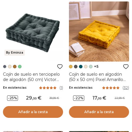
By Eminza
+5
Cojín de suelo en terciopelo
Cojín de suelo en algodón
de algodón (50 cm) Victor
(50 x 50 cm) Pixel Amarillo
Gris pizarra
mostaza
(
1
)
(
32
)
En existencias
En existencias
29
,
17
,
-25%
-22%
39,99
22,99
99
99
Añadir a la cesta
Añadir a la cesta