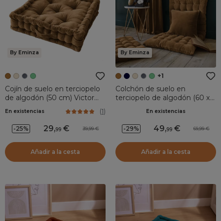
By Eminza
By Eminza
+1
Cojín de suelo en terciopelo
Colchón de suelo en
de algodón (50 cm) Victor
terciopelo de algodón (60 x
Camello
120 cm) Victor Camello
(
1
)
En existencias
En existencias
29
,
49
,
-25%
-29%
39,99
69,99
99
99
Añadir a la cesta
Añadir a la cesta