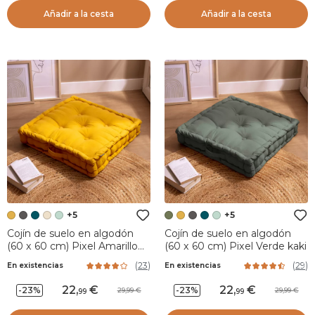
Añadir a la cesta
Añadir a la cesta
+5
+5
Cojín de suelo en algodón
Cojín de suelo en algodón
(60 x 60 cm) Pixel Amarillo
(60 x 60 cm) Pixel Verde kaki
mostaza
(
23
)
(
29
)
En existencias
En existencias
22
,
22
,
-23%
-23%
29,99
29,99
99
99