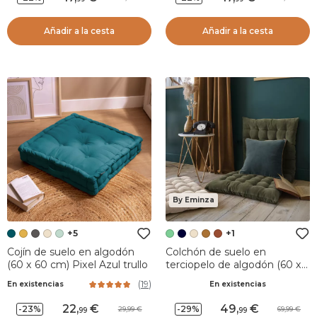
Añadir a la cesta
Añadir a la cesta
By Eminza
+5
+1
Cojín de suelo en algodón
Colchón de suelo en
(60 x 60 cm) Pixel Azul trullo
terciopelo de algodón (60 x
120 cm) Victor Verde tomillo
(
19
)
En existencias
En existencias
22
,
49
,
-23%
-29%
29,99
69,99
99
99