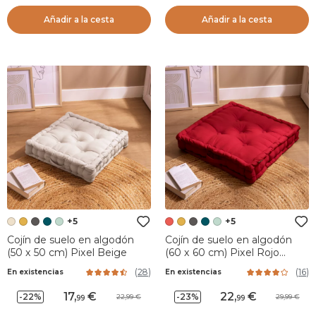
Añadir a la cesta
Añadir a la cesta
+5
+5
Cojín de suelo en algodón
Cojín de suelo en algodón
(50 x 50 cm) Pixel Beige
(60 x 60 cm) Pixel Rojo
cereza
(
28
)
(
16
)
En existencias
En existencias
17
,
22
,
-22%
-23%
22,99
29,99
99
99