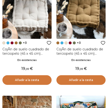
+3
+3
CojÃ­n de suelo cuadrado de
CojÃ­n de suelo cuadrado de
terciopelo (45 x 45 cm)
terciopelo (45 x 45 cm)
Dandy Beige
Dandy Camel
En existencias
En existencias
19
,
19
,
99
99
Añadir a la cesta
Añadir a la cesta