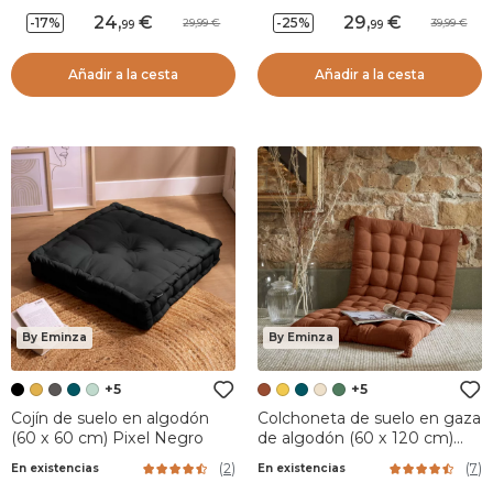
24
,
29
,
-17%
-25%
29,99
39,99
99
99
Añadir a la cesta
Añadir a la cesta
By Eminza
By Eminza
+5
+5
Cojín de suelo en algodón
Colchoneta de suelo en gaza
(60 x 60 cm) Pixel Negro
de algodón (60 x 120 cm)
Gaïa Terracota
(
2
)
(
7
)
En existencias
En existencias