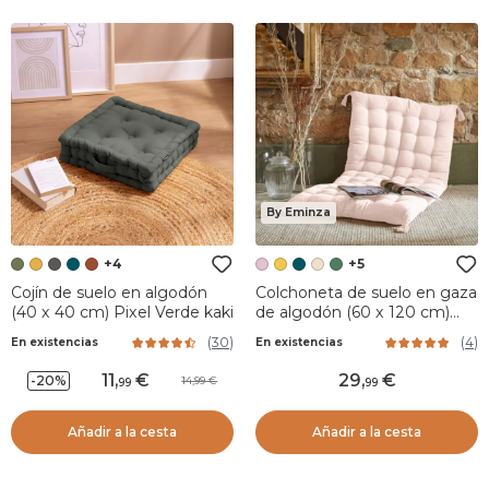
By Eminza
+4
+5
Cojín de suelo en algodón
Colchoneta de suelo en gaza
(40 x 40 cm) Pixel Verde kaki
de algodón (60 x 120 cm)
Gaïa Rosa palo
(
30
)
(
4
)
En existencias
En existencias
11
,
29
,
-20%
14,99
99
99
Añadir a la cesta
Añadir a la cesta