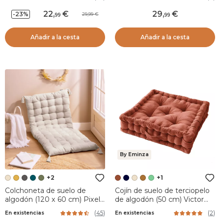
22
,
29
,
-23%
29,99
99
99
Añadir a la cesta
Añadir a la cesta
By Eminza
+2
+1
Colchoneta de suelo de
Cojín de suelo de terciopelo
algodón (120 x 60 cm) Pixel
de algodón (50 cm) Victor
Beige
Terracota
(
45
)
(
2
)
En existencias
En existencias