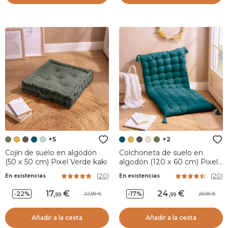
+5
+2
Cojín de suelo en algodón
Colchoneta de suelo en
(50 x 50 cm) Pixel Verde kaki
algodón (120 x 60 cm) Pixel
Azul trullo
(
20
)
(
20
)
En existencias
En existencias
17
,
24
,
-22%
-17%
22,99
29,99
99
99
Añadir a la cesta
Añadir a la cesta