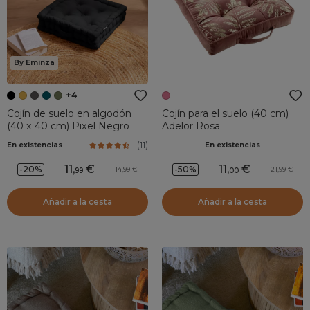
By Eminza
+4
Cojín de suelo en algodón
Cojín para el suelo (40 cm)
(40 x 40 cm) Pixel Negro
Adelor Rosa
(
11
)
En existencias
En existencias
11
,
11
,
-20%
-50%
14,99
21,99
99
00
Añadir a la cesta
Añadir a la cesta