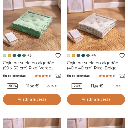
+5
+4
Cojín de suelo en algodón
Cojín de suelo en algodón
(50 x 50 cm) Pixel Verde
(40 x 40 cm) Pixel Beige
menta
(
24
)
(
28
)
En existencias
En existencias
11
,
11
,
-50%
-20%
22,99
14,99
50
99
Añadir a la cesta
Añadir a la cesta