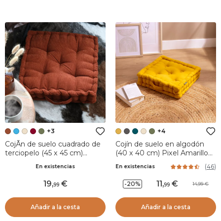
+3
+4
CojÃ­n de suelo cuadrado de
Cojín de suelo en algodón
terciopelo (45 x 45 cm)
(40 x 40 cm) Pixel Amarillo
Dandy Albaricoque
mostaza
(
46
)
En existencias
En existencias
19
,
11
,
-20%
14,99
99
99
Añadir a la cesta
Añadir a la cesta