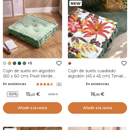
+5
Cojín de suelo en algodón
Cojín de suelo cuadrado
(60 x 60 cm) Pixel Verde
algodón (45 x 45 cm) Tenali
menta
Multicolor
(
18
)
En existencias
En existencias
15
,
16
,
-50%
29,99
00
99
Añadir a la cesta
Añadir a la cesta