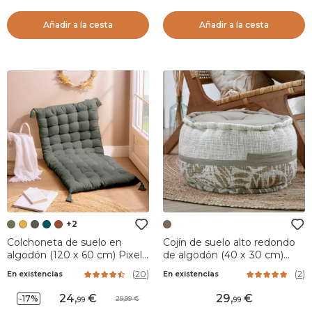
Añadir a la cesta
Añadir a la cesta
+2
Colchoneta de suelo en
Cojín de suelo alto redondo
algodón (120 x 60 cm) Pixel
de algodón (40 x 30 cm)
Verde kaki
Hemera Topo
(
20
)
(
2
)
En existencias
En existencias
24
,
29
,
-17%
29,99
99
99