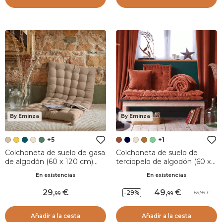
By Eminza
By Eminza
+5
+1
Colchoneta de suelo de gasa
Colchoneta de suelo de
de algodón (60 x 120 cm)
terciopelo de algodón (60 x
Gaïa Marrón cuerda
120 cm) Victor Terracota
En existencias
En existencias
29
,
49
,
-29%
69,99
99
99
Añadir a la cesta
Añadir a la cesta