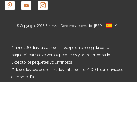
© Copyright 2025 Eminza | Derechos reservados |
ESP
FRANCIA
ITALIA
ALEMANIA
* Tienes 30 días (a patir de la recepción o recogida de tu
paquete) para devolver los productos y ser reembolsado.
PAÍSES BAJOS
Excepto los paquetes voluminosos
SUIZA
** Todos los pedidos realizados antes de las 14:00 h son enviados
DANMARK
el mismo día