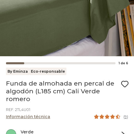
1
de
6
By Eminza
Eco-responsable
Funda de almohada en percal de
algodón (L185 cm) Cali Verde
romero
REF. 2TL4U01
Información técnica
(
9
)
Verde