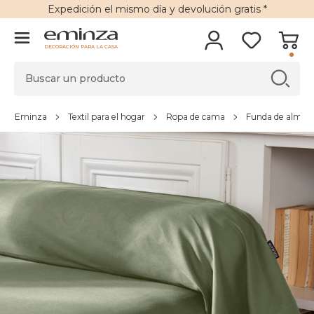
Expedición
el mismo día y
devolución gratis
*
DECORACIÓN PARA LA CASA
Eminza
Textil para el hogar
Ropa de cama
Funda de almoha