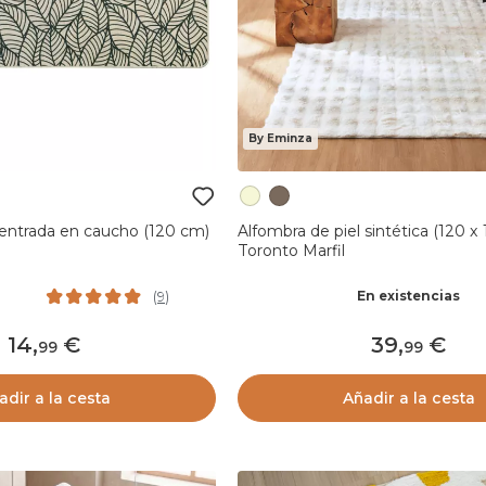
By Eminza
 entrada en caucho (120 cm)
Alfombra de piel sintética (120 x
Toronto Marfil
En existencias
(
9
)
14
,
39
,
99
99
adir a la cesta
Añadir a la cesta