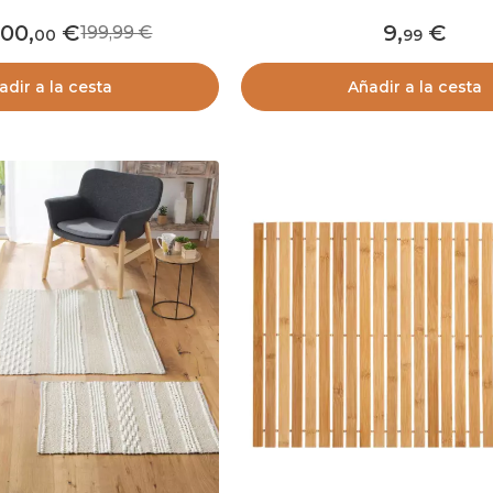
100
,
9
,
199,99
00
99
adir a la cesta
Añadir a la cesta