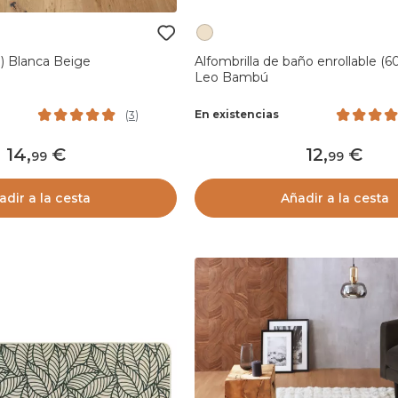
) Blanca Beige
Alfombrilla de baño enrollable (6
Leo Bambú
En existencias
(
3
)
14
,
12
,
99
99
adir a la cesta
Añadir a la cesta