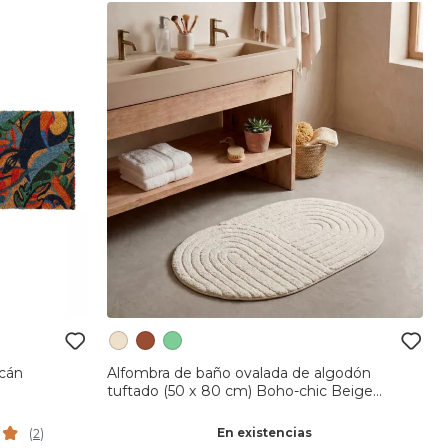
ucán
Alfombra de baño ovalada de algodón
tuftado (50 x 80 cm) Boho-chic Beige
grisáceo
En existencias
(
2
)