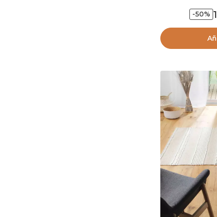
-50%
Añ