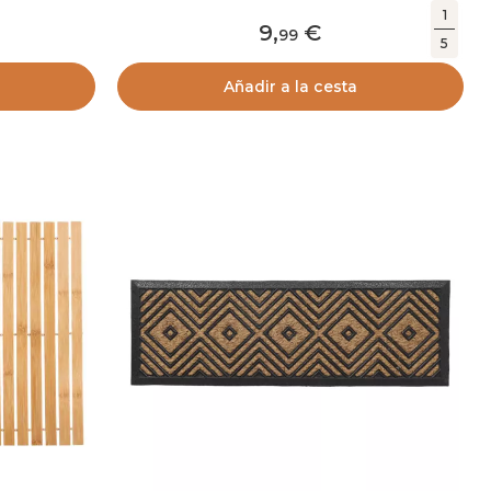
1
9
,
99
5
Añadir a la cesta