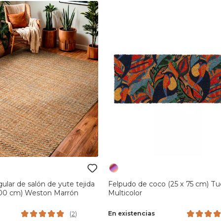
ular de salón de yute tejida
Felpudo de coco (25 x 75 cm) T
200 cm) Weston Marrón
Multicolor
En existencias
(
2
)