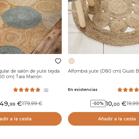
ular de salón de yute tejida
Alfombra yute (D80 cm) Giusti B
00 cm) Tara Marrón
En existencias
(
6
)
149
,
10
,
179,99
19,
-50%
99
00
adir a la cesta
Añadir a la cesta