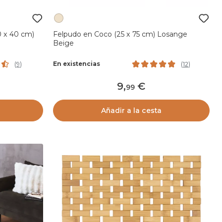
0 x 40 cm)
Felpudo en Coco (25 x 75 cm) Losange
Beige
En existencias
(
9
)
(
12
)
9
,
99
Añadir a la cesta