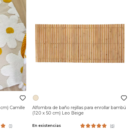
 cm) Camille
Alfombra de baño rejillas para enrollar bambú
(120 x 50 cm) Leo Beige
En existencias
(
1
)
(
6
)