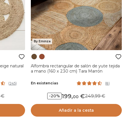
By Eminza
eige natural
Alfombra rectangular de salón de yute tejida
a mano (160 x 230 cm) Tara Marrón
En existencias
(
245
)
(
8
)
199
,
99
249,99
-20%
00
Añadir a la cesta