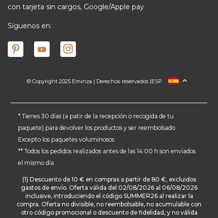
con tarjeta sin cargos, Google/Apple pay
Síguenos en:
© Copyright 2025 Eminza | Derechos reservados |
ESP
FRANCIA
ITALIA
ALEMANIA
* Tienes 30 días (a patir de la recepción o recogida de tu
paquete) para devolver los productos y ser reembolsado.
PAÍSES BAJOS
Excepto los paquetes voluminosos
SUIZA
** Todos los pedidos realizados antes de las 14:00 h son enviados
DANMARK
el mismo día
(1) Descuento de 10 € en compras a partir de 80 €, excluidos
gastos de envío. Oferta válida del 02/08/2026 al 06/08/2026
inclusive, introduciendo el código SUMMER26 al realizar la
compra. Oferta no divisible, no reembolsable, no acumulable con
otro código promocional o descuento de fidelidad, y no válida