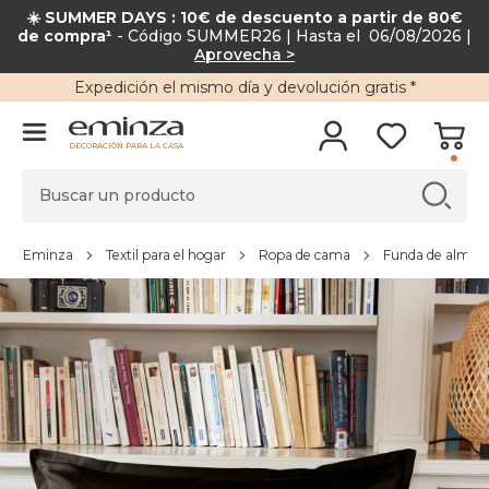
☀️ SUMMER DAYS : 10€ de descuento a partir de 80€
de compra¹
- Código SUMMER26 | Hasta el 06/08/2026 |
Aprovecha >
Expedición
el mismo día y
devolución gratis
*
DECORACIÓN PARA LA CASA
Eminza
Textil para el hogar
Ropa de cama
Funda de almoha