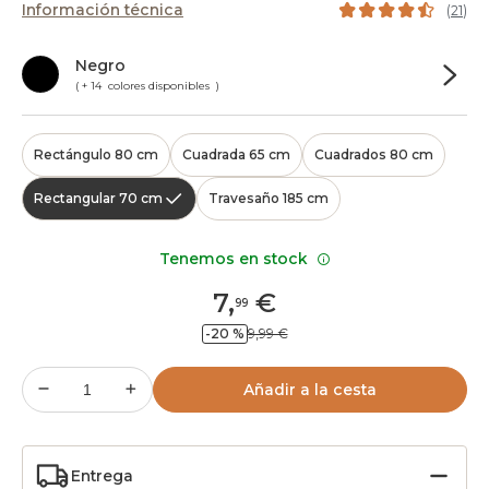
Información técnica
(
21
)
Negro
( + 14 colores disponibles )
Rectángulo 80 cm
Cuadrada 65 cm
Cuadrados 80 cm
Rectangular 70 cm
Travesaño 185 cm
Tenemos en stock
7
,
€
99
-20 %
9,99 €
Añadir a la cesta
Entrega