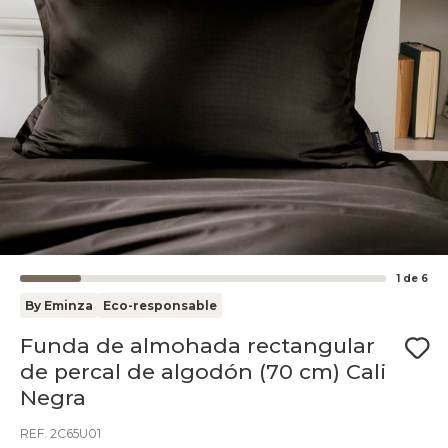
1
de
6
By Eminza
Eco-responsable
Funda de almohada rectangular
de percal de algodón (70 cm) Cali
Negra
REF. 2C65U01