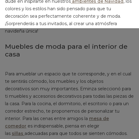
dude en inspirarte en nuestros
ambientes de Navidad
, los
colores y los estilos han sido pensado para que tu
decoración sea perfectamente coherente y de moda.
¡Sorprenderás a tus invitados, al crear una atmósfera
navideña única!
Muebles de moda para el interior de
casa
Para amueblar un espacio que te corresponde, y en el cual
te sentirás cómodo, los muebles y los objetos
decorativos son muy importantes. Eminza seleccionó para
ti muebles y accesorios decorativos para todas las piezas de
la casa. Para la cocina, el dormitorio, el escritorio o para un
corredor estrecho, te proponemos de personalizar tu
interior. Para las cenas entre amigos la
mesa de
comedor
es indispensable, piensa en elegir
las
sillas
adecuadas para que todos se sienten cómodos.