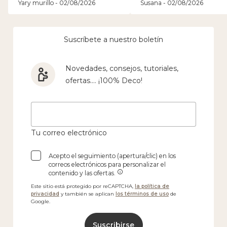
tenía el pedido en mi casa..
Yary murillo - 02/08/2026
Susana - 02/08/2026
los recomiendo 100%.
Suscríbete a nuestro boletín
Novedades, consejos, tutoriales,
ofertas.... ¡100% Deco!
Tu correo electrónico
Acepto el seguimiento (apertura/clic) en los
correos electrónicos para personalizar el
contenido y las ofertas.
Este sitio está protegido por reCAPTCHA,
la política de
privacidad
y también se aplican
los términos de uso
de
Google.
Suscribirse