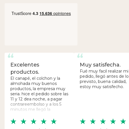
Excelentes
Muy satisfecha.
Fué muy facil realizar mi
productos.
pedido, llegó antes de lo
El canapé, el colchon y la
previsto, buena calidad,
almohada muy buenos
estoy muy satisfecho.
productos, la empresa muy
seria. hice el pedido sobre las
11 y 12 dea noche, a pagar
contrareembolso y a los 5
minutos me llegó la
notificación de entrega al
siguiente día.. de no creer y
así fue, a las 4 de la tarde ya