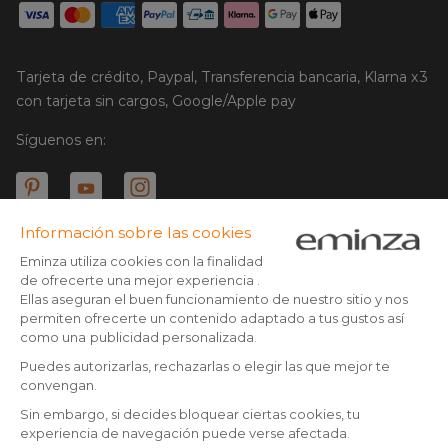
Tarjeta de crédito, Paypal, Transferencia bancaria, Klarna x3
con tarjeta sin cargos, Google/Apple pay
Síguenos en:
© Copyright 2025 Eminza | Derechos reservados |
ESP
FRANCIA
ITALIA
ALEMANIA
* Tienes 30 días (a patir de la recepción o recogida de tu
paquete) para devolver los productos y ser reembolsado.
PAÍSES BAJOS
Excepto los paquetes voluminosos
SUIZA
** Todos los pedidos realizados antes de las 14:00 h son enviados
DANMARK
el mismo día