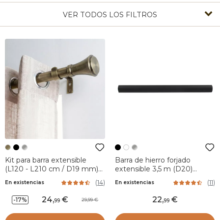
VER TODOS LOS FILTROS
Kit para barra extensible
Barra de hierro forjado
(L120 - L210 cm / D19 mm)
extensible 3,5 m (D20)
Brasserie Bronce
Negro mate
(
14
)
(
11
)
En existencias
En existencias
24
,
22
,
-17%
29,99
99
99