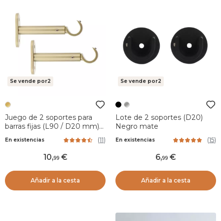
Se vende por2
Se vende por2
Juego de 2 soportes para
Lote de 2 soportes (D20)
barras fijas (L90 / D20 mm)
Negro mate
Jim gouttière Oro
(
11
)
(
15
)
En existencias
En existencias
10
,
6
,
99
99
Añadir a la cesta
Añadir a la cesta