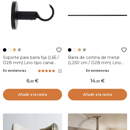
Soporte para barra fija (L65 /
Barra de cortina de metal
D28 mm) Lino tipo canal
(L250 cm / D28 mm) Lino
Negro mate
Negro mate
(
5
)
En existencias
En existencias
6
,
14
,
99
99
Añadir a la cesta
Añadir a la cesta