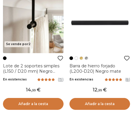
Se vende por2
Lote de 2 soportes simples
Barra de hierro forjado
(L150 / D20 mm) Negro
(L200-D20) Negro mate
Mate
(
19
)
(
8
)
En existencias
En existencias
14
,
12
,
99
99
Añadir a la cesta
Añadir a la cesta