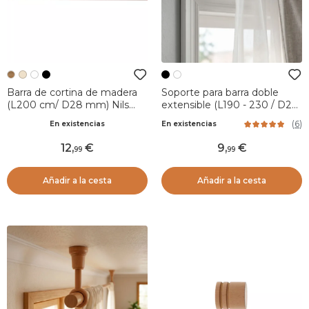
Barra de cortina de madera
Soporte para barra doble
(L200 cm/ D28 mm) Nils
extensible (L190 - 230 / D28)
Natural
Lino Negro mate
(
6
)
En existencias
En existencias
12
,
9
,
99
99
Añadir a la cesta
Añadir a la cesta