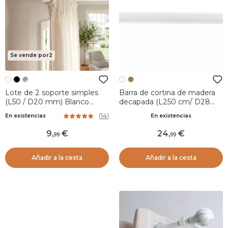
Se vende por2
Lote de 2 soporte simples
Barra de cortina de madera
(L50 / D20 mm) Blanco
decapada (L250 cm/ D28
Mate
mm) Soren Blanco
(
14
)
En existencias
En existencias
9
,
24
,
99
99
Añadir a la cesta
Añadir a la cesta