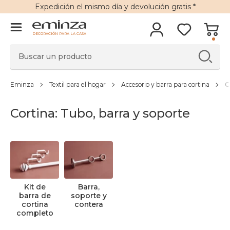
Expedición
el mismo día y
devolución gratis
*
DECORACIÓN PARA LA CASA
Eminza
Textil para el hogar
Accesorio y barra para cortina
C
Cortina: Tubo, barra y soporte
Kit de
Barra,
barra de
soporte y
cortina
contera
completo