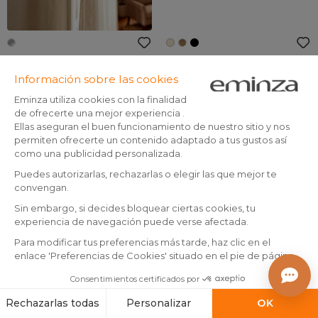
1 Soporte simple (L65 / D28
Lote de 2 puntas de barra de
mm) Plateado Mate
madera (D28 mm) Nils bola
Marfil Barnizado
(
20
)
En existencias
En existencias
7
,
4
,
99
99
Añadir a la cesta
Añadir a la cesta