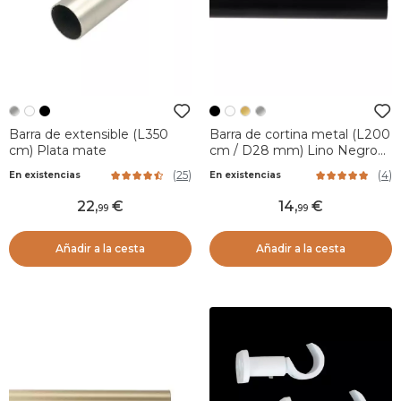
Barra de extensible (L350
Barra de cortina metal (L200
cm) Plata mate
cm / D28 mm) Lino Negro
mate
(
25
)
(
4
)
En existencias
En existencias
22
,
14
,
99
99
Añadir a la cesta
Añadir a la cesta