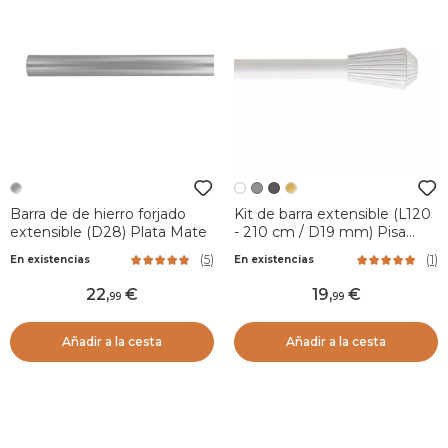
Barra de de hierro forjado
Kit de barra extensible (L120
extensible (D28) Plata Mate
- 210 cm / D19 mm) Pisa
Blanco mate
(
5
)
(
1
)
En existencias
En existencias
22
,
19
,
99
99
Añadir a la cesta
Añadir a la cesta