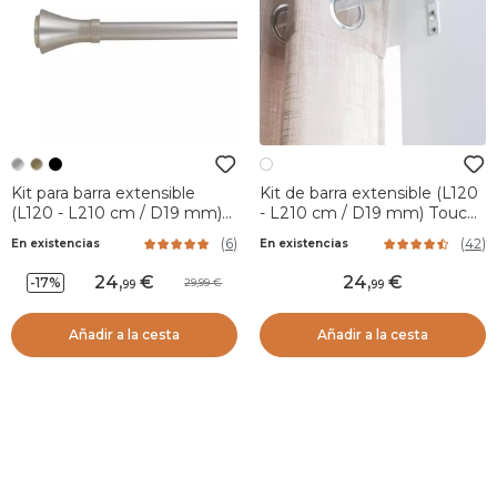
Kit para barra extensible
Kit de barra extensible (L120
(L120 - L210 cm / D19 mm)
- L210 cm / D19 mm) Touch
Brasserie Plata
of Zen blanco y Oro
(
6
)
(
42
)
En existencias
En existencias
24
,
24
,
-17%
29,99
99
99
Añadir a la cesta
Añadir a la cesta