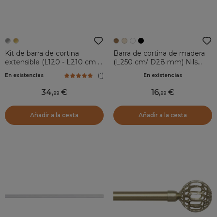
Kit de barra de cortina
Barra de cortina de madera
extensible (L120 - L210 cm /
(L250 cm/ D28 mm) Nils
D28 mm) Cesene Plata
Natural
(
1
)
En existencias
En existencias
34
,
16
,
99
99
Añadir a la cesta
Añadir a la cesta