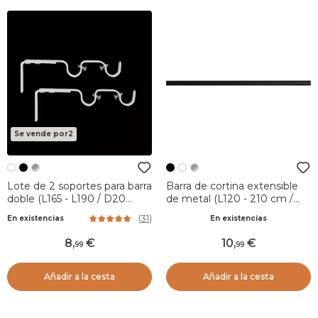
Se vende por2
Lote de 2 soportes para barra
Barra de cortina extensible
doble (L165 - L190 / D20
de metal (L120 - 210 cm /
mm) Blanco Mate
D17 - 20 mm) Jim Negro
(
31
)
En existencias
En existencias
mate
8
,
10
,
99
99
Añadir a la cesta
Añadir a la cesta