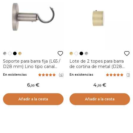
Soporte para barra fija (L65 /
Lote de 2 topes para barra
D28 mm) Lino tipo canal
de cortina de metal (D28
Plata mate
mm) Tapón Oro
(
4
)
(
1
)
En existencias
En existencias
6
,
4
,
99
99
Añadir a la cesta
Añadir a la cesta