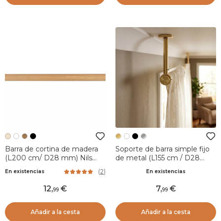
Barra de cortina de madera
Soporte de barra simple fijo
(L200 cm/ D28 mm) Nils
de metal (L155 cm / D28
Beige Barnizado
mm) Lino Oro
(
2
)
En existencias
En existencias
12
,
7
,
99
99
Añadir a la cesta
Añadir a la cesta