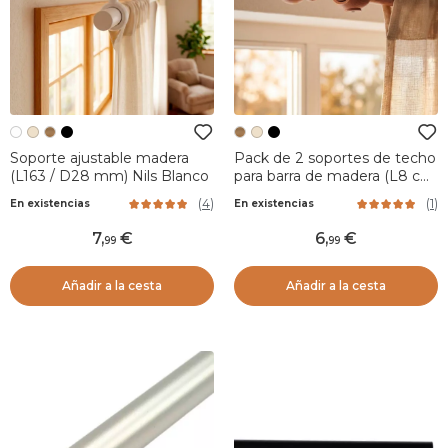
Soporte ajustable madera
Pack de 2 soportes de techo
(L163 / D28 mm) Nils Blanco
para barra de madera (L8 cm
/ D28 mm) Nils Natural
(
4
)
(
1
)
En existencias
En existencias
7
,
6
,
99
99
Añadir a la cesta
Añadir a la cesta