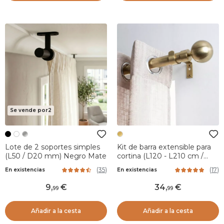
Se vende por2
Lote de 2 soportes simples
Kit de barra extensible para
(L50 / D20 mm) Negro Mate
cortina (L120 - L210 cm /
D28 mm) Hera Oro
(
35
)
(
17
)
En existencias
En existencias
9
,
34
,
99
99
Añadir a la cesta
Añadir a la cesta