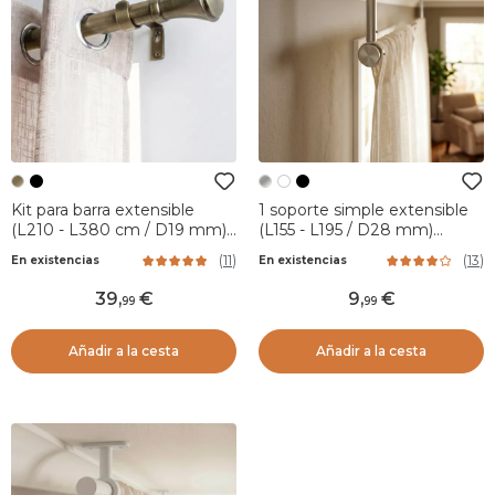
Kit para barra extensible
1 soporte simple extensible
(L210 - L380 cm / D19 mm)
(L155 - L195 / D28 mm)
Brasserie Bronce
Plateado Mate
(
11
)
(
13
)
En existencias
En existencias
39
,
9
,
99
99
Añadir a la cesta
Añadir a la cesta