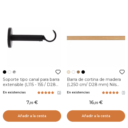
Soporte tipo canal para barra
Barra de cortina de madera
extensible (L115 - 155 / D28
(L250 cm/ D28 mm) Nils
mm) Lino Negro mate
Beige Barnizado
(
5
)
(
1
)
En existencias
En existencias
7
,
16
,
99
99
Añadir a la cesta
Añadir a la cesta