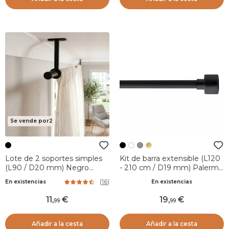
Se vende por2
Lote de 2 soportes simples
Kit de barra extensible (L120
(L90 / D20 mm) Negro
- 210 cm / D19 mm) Palermo
Mate
Negro mate
(
16
)
En existencias
En existencias
11
,
19
,
99
99
Añadir a la cesta
Añadir a la cesta