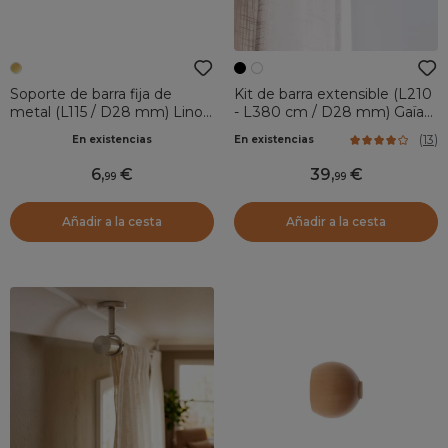
Soporte de barra fija de
Kit de barra extensible (L210
metal (L115 / D28 mm) Lino
- L380 cm / D28 mm) Gaïa
canalón Oro
Negro
(
13
)
En existencias
En existencias
6
,
39
,
99
99
Añadir a la cesta
Añadir a la cesta