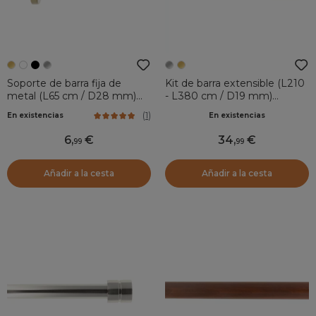
Soporte de barra fija de
Kit de barra extensible (L210
metal (L65 cm / D28 mm)
- L380 cm / D19 mm)
Lino canalón Oro
Palermo Plata
(
1
)
En existencias
En existencias
6
,
34
,
99
99
Añadir a la cesta
Añadir a la cesta