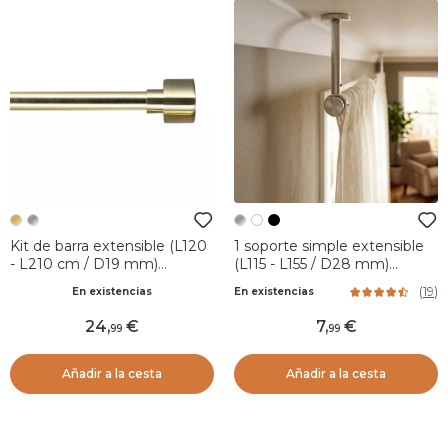
Kit de barra extensible (L120
1 soporte simple extensible
- L210 cm / D19 mm)
(L115 - L155 / D28 mm)
Palermo Oro
Plateado Mate
(
19
)
En existencias
En existencias
24
,
7
,
99
99
Añadir a la cesta
Añadir a la cesta