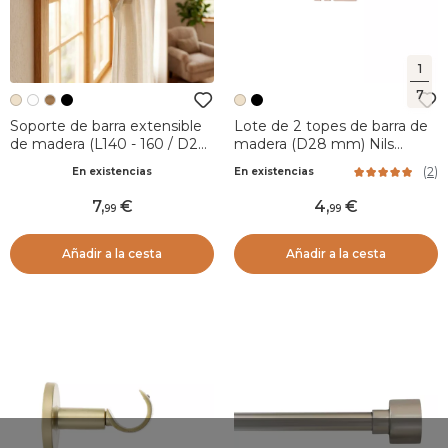
1
7
Soporte de barra extensible
Lote de 2 topes de barra de
de madera (L140 - 160 / D28
madera (D28 mm) Nils
mm) Nils Beige Barnizado
tapón Beige Barnizado
(
2
)
En existencias
En existencias
7
,
4
,
99
99
Añadir a la cesta
Añadir a la cesta