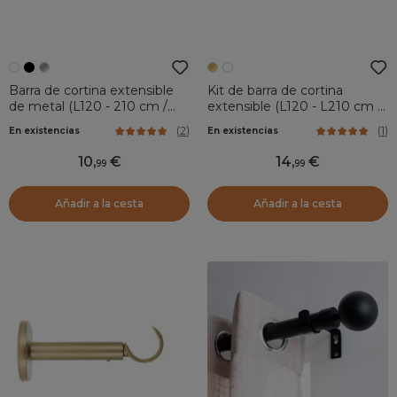
Barra de cortina extensible
Kit de barra de cortina
de metal (L120 - 210 cm /
extensible (L120 - L210 cm /
D17 - 20 mm) Jim Blanco
D19 mm) Faceta Oro
(
2
)
(
1
)
En existencias
En existencias
mate
10
,
14
,
99
99
Añadir a la cesta
Añadir a la cesta