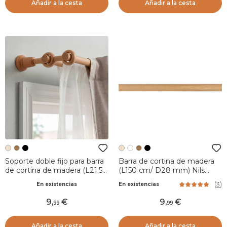
Añadir a la cesta
Añadir a la cesta
Soporte doble fijo para barra
Barra de cortina de madera
de cortina de madera (L21.5
(L150 cm/ D28 mm) Nils
cm /D28 mm) Nils Beige
Beige Barnizado
(
3
)
En existencias
En existencias
Barnizado
9
,
9
,
99
99
Añadir a la cesta
Añadir a la cesta