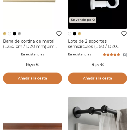
Se vende por2
Barra de cortina de metal
Lote de 2 soportes
(L250 cm / D20 mm) Jim
semicírculos (L 50 / D20
Oro
mm) Blanco mate
(
5
)
En existencias
En existencias
16
,
9
,
99
99
Añadir a la cesta
Añadir a la cesta