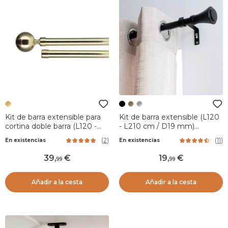
Kit de barra extensible para
Kit de barra extensible (L120
cortina doble barra (L120 -
- L210 cm / D19 mm)
L210 cm / D19 mm) Paloma
Brasserie Negro mate
(
2
)
(
11
)
En existencias
En existencias
Oro
39
,
19
,
99
99
Añadir a la cesta
Añadir a la cesta