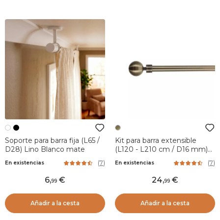
Soporte para barra fija (L65 /
Kit para barra extensible
D28) Lino Blanco mate
(L120 - L210 cm / D16 mm)
Ariane Bronce
(
7
)
(
7
)
En existencias
En existencias
6
,
24
,
99
99
Añadir a la cesta
Añadir a la cesta