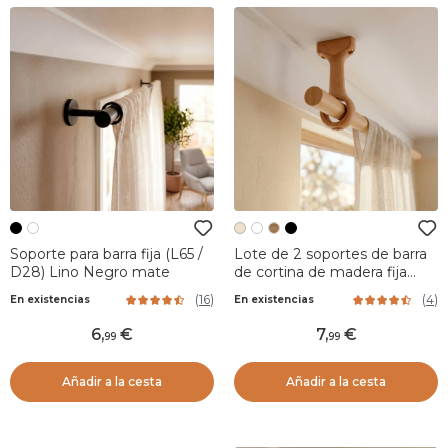
Soporte para barra fija (L65 /
Lote de 2 soportes de barra
D28) Lino Negro mate
de cortina de madera fija
(L115 / D28 mm) Nils Beige
(
16
)
(
4
)
En existencias
En existencias
Barnizado
6
,
7
,
99
99
Añadir a la cesta
Añadir a la cesta