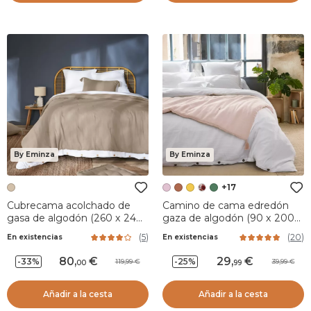
By Eminza
By Eminza
+17
Cubrecama acolchado de
Camino de cama edredón
gasa de algodón (260 x 240
gaza de algodón (90 x 200
cm) Gaïa Marrón cuerda
cm) Gaïa Rosa palo
(
5
)
(
20
)
En existencias
En existencias
80
,
29
,
-33%
-25%
119,99
39,99
00
99
Añadir a la cesta
Añadir a la cesta