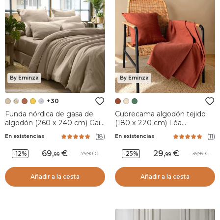
By Eminza
By Eminza
+30
Funda nórdica de gasa de
Cubrecama algodón tejido
algodón (260 x 240 cm) Gaïa
(180 x 220 cm) Léa
Marrón cuerda
Terracota
(
18
)
(
11
)
En existencias
En existencias
69
,
29
,
-12%
-25%
79,90
39,99
99
99
Añadir a la cesta
Añadir a la cesta