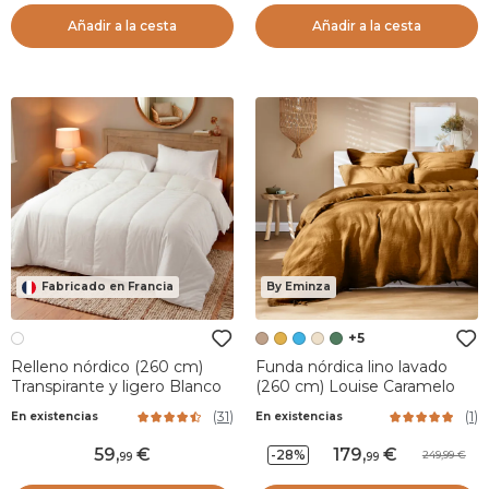
Añadir a la cesta
Añadir a la cesta
Fabricado en Francia
By Eminza
+5
Relleno nórdico (260 cm)
Funda nórdica lino lavado
Transpirante y ligero Blanco
(260 cm) Louise Caramelo
(
31
)
(
1
)
En existencias
En existencias
59
,
179
,
-28%
249,99
99
99