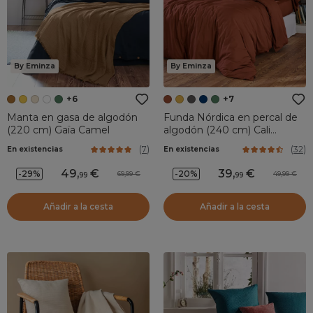
By Eminza
By Eminza
+6
+7
Manta en gasa de algodón
Funda Nórdica en percal de
(220 cm) Gaïa Camel
algodón (240 cm) Cali
Terracota
(
7
)
(
32
)
En existencias
En existencias
49
,
39
,
-29%
-20%
69,99
49,99
99
99
Añadir a la cesta
Añadir a la cesta