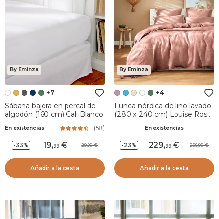
By Eminza
By Eminza
+7
+4
Sábana bajera en percal de
Funda nórdica de lino lavado
algodón (160 cm) Cali Blanco
(280 x 240 cm) Louise Rosa
viejo
(
58
)
En existencias
En existencias
19
,
229
,
-33%
-23%
29,99
299,99
99
99
Añadir a la cesta
Añadir a la cesta