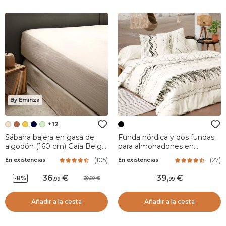
By Eminza
+12
Sábana bajera en gasa de
Funda nórdica y dos fundas
algodón (160 cm) Gaïa Beige
para almohadones en
pampa
algodón (260 cm) Berbère
(
105
)
(
27
)
En existencias
En existencias
Negro
36
,
39
,
-8%
39,99
99
99
Añadir a la cesta
Añadir a la cesta