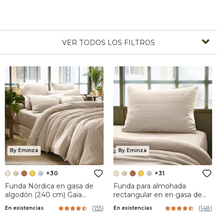
VER TODOS LOS FILTROS
By Eminza
By Eminza
+30
+31
Funda Nórdica en gasa de
Funda para almohada
algodón (240 cm) Gaïa
rectangular en en gasa de
Beige pampa
algodón (L70 cm) Gaïa Beige
(
155
)
(
148
)
En existencias
En existencias
pampa