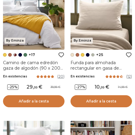
By Eminza
By Eminza
+17
+25
Camino de cama edredón
Funda para almohada
gaza de algodón (90 x 200
rectangular en gasa de
cm) Gaïa Amarillo azafrán
algodón (L80 cm) Gaïa
(
20
)
(
12
)
En existencias
En existencias
Beige pampa
29
,
10
,
-25%
-27%
39,99
14,99
99
99
Añadir a la cesta
Añadir a la cesta