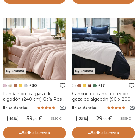
By Eminza
By Eminza
+30
+17
Funda nórdica gasa de
Camino de cama edredón
algodón (240 cm) Gaïa Rosa
gaza de algodón (90 x 200
palo
cm) Blanco Chantilly
(
90
)
(
25
)
En existencias
En existencias
59
,
29
,
-14%
-25%
69,90
39,99
99
99
Añadir a la cesta
Añadir a la cesta