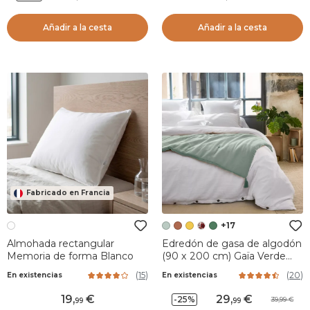
Añadir a la cesta
Añadir a la cesta
Fabricado en Francia
+17
Almohada rectangular
Edredón de gasa de algodón
Memoria de forma Blanco
(90 x 200 cm) Gaïa Verde
eucalipto
(
15
)
(
20
)
En existencias
En existencias
19
,
29
,
-25%
39,99
99
99