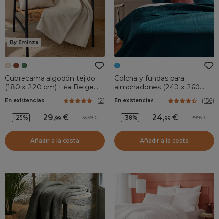
By Eminza
Cubrecama algodón tejido
Colcha y fundas para
(180 x 220 cm) Léa Beige
almohadones (240 x 260
pampa
cm) Dolce Azul trullo
(
2
)
(
156
)
En existencias
En existencias
29
,
24
,
-25%
-38%
39,99
39,99
99
99
Añadir a la cesta
Añadir a la cesta