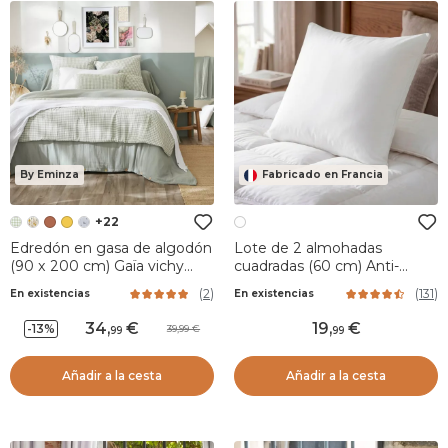
By Eminza
Fabricado en Francia
+22
Edredón en gasa de algodón
Lote de 2 almohadas
(90 x 200 cm) Gaïa vichy
cuadradas (60 cm) Anti-
Verde eucalipto
caros blanco
(
2
)
(
131
)
En existencias
En existencias
34
,
19
,
-13%
39,99
99
99
Añadir a la cesta
Añadir a la cesta