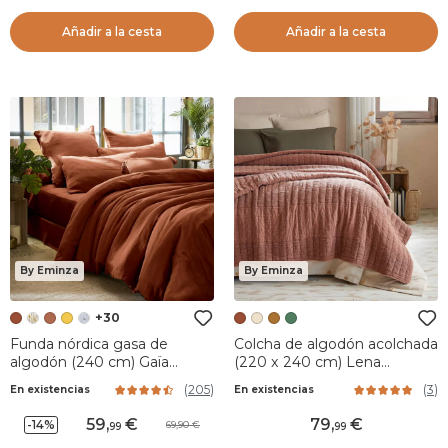
Añadir a la cesta
Añadir a la cesta
By Eminza
By Eminza
+30
Funda nórdica gasa de
Colcha de algodón acolchada
algodón (240 cm) Gaïa
(220 x 240 cm) Lena
Terracota
Terracotta
(
205
)
(
3
)
En existencias
En existencias
59
,
79
,
-14%
69,90
99
99