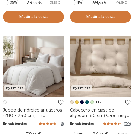
29
,
39
,
-25%
-11%
39,99
44,99
99
99
Añadir a la cesta
Añadir a la cesta
By Eminza
By Eminza
+12
Juego de nórdico antiácaros
Cabecero en gasa de
(280 x 240 cm) + 2
algodón (80 cm) Gaïa Beige
almohadas (60 x 60 cm)
pampa
(
6
)
(
30
)
En existencias
En existencias
Comète Blanco