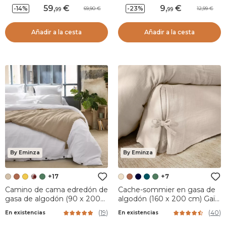
59
,
9
,
-14%
-23%
69,90
12,99
99
99
Añadir a la cesta
Añadir a la cesta
By Eminza
By Eminza
+17
+7
Camino de cama edredón de
Cache-sommier en gasa de
gasa de algodón (90 x 200
algodón (160 x 200 cm) Gaïa
cm) Gaïa Marrón cuerda
Beige pampa
(
19
)
(
40
)
En existencias
En existencias