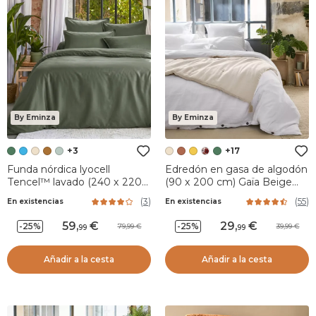
By Eminza
By Eminza
+3
+17
Funda nórdica lyocell
Edredón en gasa de algodón
Tencel™ lavado (240 x 220
(90 x 200 cm) Gaïa Beige
cm) Olivia Verde romero
pampa
(
3
)
(
55
)
En existencias
En existencias
59
,
29
,
-25%
-25%
79,99
39,99
99
99
Añadir a la cesta
Añadir a la cesta