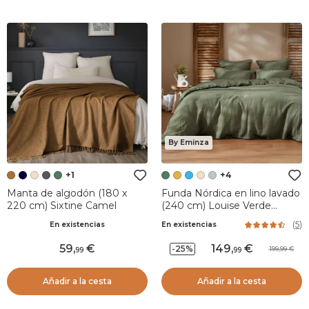
By Eminza
+1
+4
Manta de algodón (180 x
Funda Nórdica en lino lavado
220 cm) Sixtine Camel
(240 cm) Louise Verde
romero
(
5
)
En existencias
En existencias
59
,
149
,
-25%
199,99
99
99
Añadir a la cesta
Añadir a la cesta