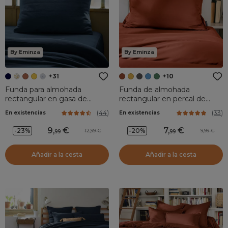
By Eminza
By Eminza
+31
+10
Funda para almohada
Funda de almohada
rectangular en gasa de
rectangular en percal de
algodón (L70 cm) Gaïa Azul
algodón (70 cm) Cali
(
44
)
(
33
)
En existencias
En existencias
noche
Terracota
9
,
7
,
-23%
-20%
12,99
9,99
99
99
Añadir a la cesta
Añadir a la cesta