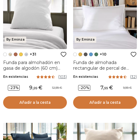
By Eminza
By Eminza
+31
+10
Funda para almohadón en
Funda de almohada
gasa de algodón (60 cm)
rectangular de percal de
Gaïa Blanco chantilly
algodón (70 cm) Cali Blanco
(
103
)
(
32
)
En existencias
En existencias
9
,
7
,
-23%
-20%
12,99
9,99
99
99
Añadir a la cesta
Añadir a la cesta