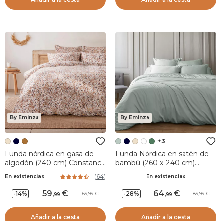
By Eminza
By Eminza
+3
Funda nórdica en gasa de
Funda Nórdica en satén de
algodón (240 cm) Constance
bambú (260 x 240 cm)
Beige pampa
Sienna Verde eucalipto
(
64
)
En existencias
En existencias
59
,
64
,
-14%
-28%
69,99
89,99
99
99
Añadir a la cesta
Añadir a la cesta