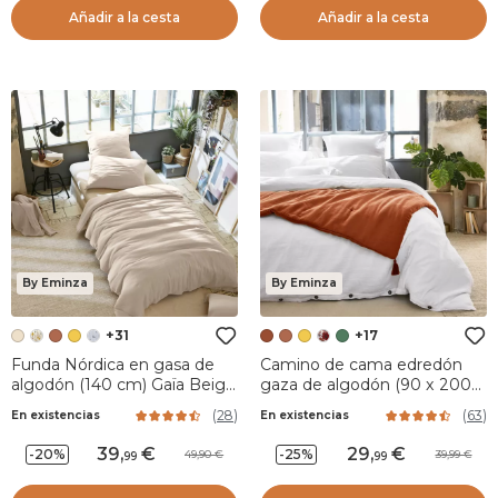
Añadir a la cesta
Añadir a la cesta
By Eminza
By Eminza
+31
+17
Funda Nórdica en gasa de
Camino de cama edredón
algodón (140 cm) Gaïa Beige
gaza de algodón (90 x 200
pampa
cm) Gaïa Terracota
(
28
)
(
63
)
En existencias
En existencias
39
,
29
,
-20%
-25%
49,90
39,99
99
99