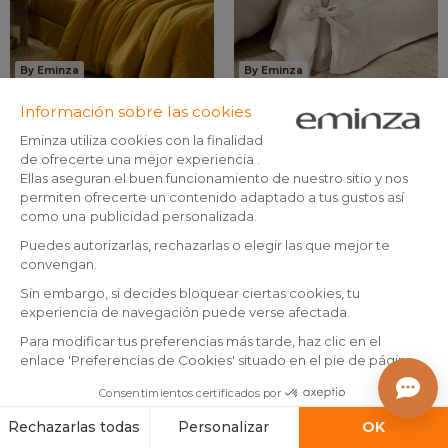
By Eminza
By Eminza
+30
+6
Funda nórdica gasa de
Cache-sommier en gasa de
algodón (240 cm) Gaïa
algodón (90 x 190 cm) Gaïa
Amarillo azafrán
Beige pampa
(
63
)
En existencias
En existencias
59
,
29
,
-14%
69,90
99
99
Añadir a la cesta
Añadir a la cesta