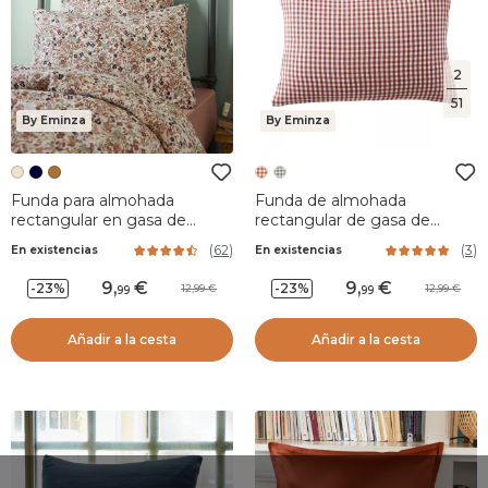
2
51
By Eminza
By Eminza
Funda para almohada
Funda de almohada
rectangular en gasa de
rectangular de gasa de
algodón (70 cm) Constance
algodón (50 x 70 cm) Gaïa
(
62
)
(
3
)
En existencias
En existencias
Beige pampa
vichy Terracotta
9
,
9
,
-23%
-23%
12,99
12,99
99
99
Añadir a la cesta
Añadir a la cesta