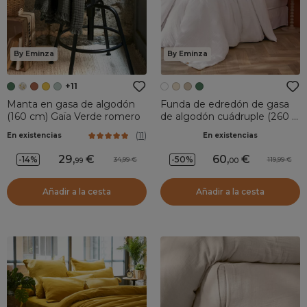
By Eminza
By Eminza
+11
Manta en gasa de algodón
Funda de edredón de gasa
(160 cm) Gaïa Verde romero
de algodón cuádruple (260 x
240 cm) Victoria x Gaïa Marfil
(
11
)
En existencias
En existencias
chantilly
29
,
60
,
-14%
-50%
34,99
119,99
99
00
Añadir a la cesta
Añadir a la cesta