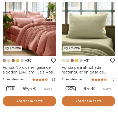
By Eminza
By Eminza
+30
+31
Funda Nórdica en gasa de
Funda para almohada
algodón (240 cm) Gaïa Rosa
rectangular en gasa de
durazno
algodón (L70 cm) Gaïa Verde
(
33
)
(
45
)
En existencias
En existencias
tilo
59
,
9
,
-14%
-23%
69,90
12,99
99
99
Añadir a la cesta
Añadir a la cesta