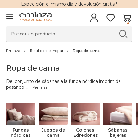
Expedición
el mismo día y
devolución gratis
*
DECORACIÓN PARA LA CASA
Eminza
Textil para el hogar
Ropa de cama
Ropa de cama
Del conjunto de sábanas a la funda nórdica imprimida
pasando
...
Ver más
Fundas
Juegos de
Colchas,
Sábanas
nórdicas
cama
Edredones
bajeras