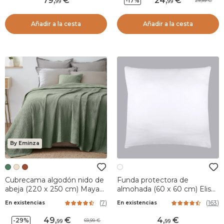
79
,
24
,
-17%
29,99
99
99
Añadir a la cesta
Añadir a la cesta
By Eminza
Cubrecama algodón nido de
Funda protectora de
abeja (220 x 250 cm) Maya
almohada (60 x 60 cm) Elisa
Verde romero
Blanco
(
7
)
(
163
)
En existencias
En existencias
49
,
4
,
-29%
69,99
99
99