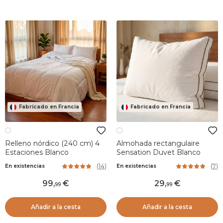
Fabricado en Francia
Fabricado en Francia
Relleno nórdico (240 cm) 4
Almohada rectangulaire
Estaciones Blanco
Sensation Duvet Blanco
(
14
)
(
7
)
En existencias
En existencias
99
,
29
,
99
99
Añadir a la cesta
Añadir a la cesta