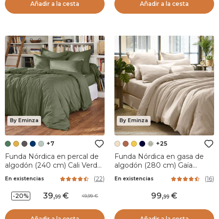
Añadir a la cesta
Añadir a la cesta
By Eminza
By Eminza
+7
+25
Funda Nórdica en percal de
Funda Nórdica en gasa de
algodón (240 cm) Cali Verde
algodón (280 cm) Gaïa
romero
Beige pampa
(
22
)
(
16
)
En existencias
En existencias
39
,
99
,
-20%
49,99
99
99
Añadir a la cesta
Añadir a la cesta