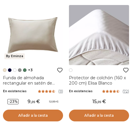
By Eminza
+3
Funda de almohada
Protector de colchón (160 x
rectangular en satén de
200 cm) Elisa Blanco
bambú (70 cm) Sienna
(
11
)
(
72
)
En existencias
En existencias
Beige pampa
9
,
15
,
-23%
12,99
99
99
Añadir a la cesta
Añadir a la cesta