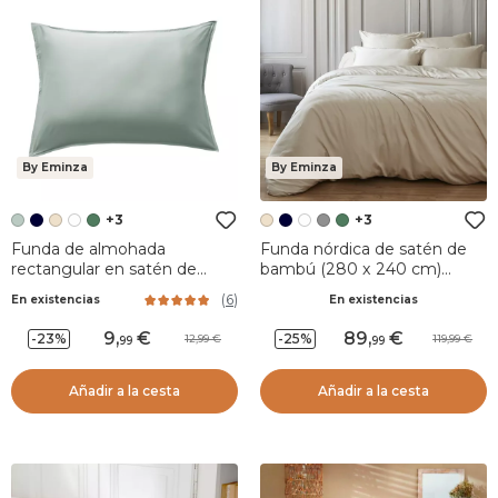
By Eminza
By Eminza
+3
+3
Funda de almohada
Funda nórdica de satén de
rectangular en satén de
bambú (280 x 240 cm)
bambú (50 x 70 cm) Sienna
Sienna Beige
(
6
)
En existencias
En existencias
Verde eucalipto
9
,
89
,
-23%
-25%
12,99
119,99
99
99
Añadir a la cesta
Añadir a la cesta