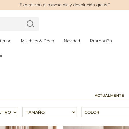
Expedición
el mismo día y
devolución gratis
*
erior
Muebles & Déco
Navidad
Promoci?n
ño
ACTUALMENTE
ATIVO
TAMAÑO
COLOR