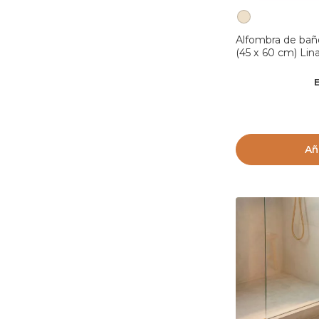
Alfombra de baño
(45 x 60 cm) Lin
Añ