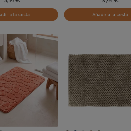
5
,
9
,
99
99
adir a la cesta
Añadir a la cesta