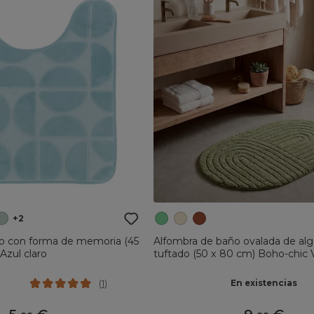
+2
o con forma de memoria (45
Alfombra de baño ovalada de al
Azul claro
tuftado (50 x 80 cm) Boho-chic V
En existencias
(
1
)