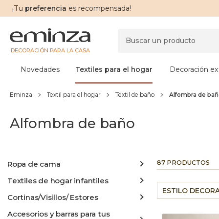
¡Tu
preferencia
es recompensada!
DECORACIÓN PARA LA CASA
Novedades
Textiles para el hogar
Decoración ext
Eminza
Textil para el hogar
Textil de baño
Alfombra de ba
Alfombra de baño
87 PRODUCTOS
Ropa de cama
Textiles de hogar infantiles
ESTILO DECOR
Cortinas/Visillos/ Estores
Accesorios y barras para tus