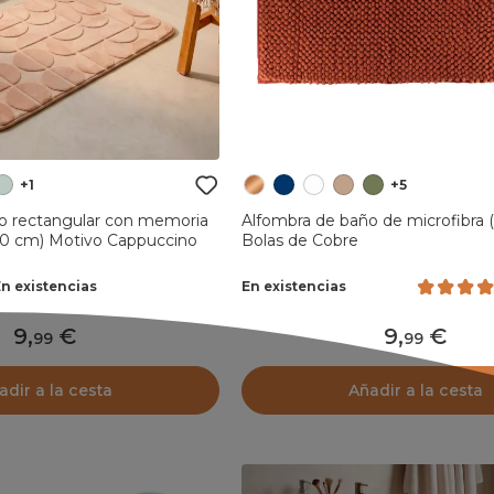
+1
+5
o rectangular con memoria
Alfombra de baño de microfibra 
80 cm) Motivo Cappuccino
Bolas de Cobre
En existencias
En existencias
9
,
9
,
99
99
adir a la cesta
Añadir a la cesta