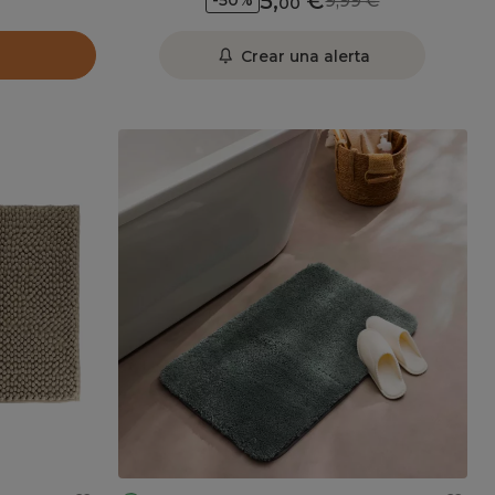
5
,
9,99
-50%
00
Crear una alerta