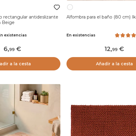
 rectangular antideslizante
Alfombra para el baño (80 cm)
a Beige
En existencias
En existencias
6
,
12
,
99
99
adir a la cesta
Añadir a la cesta