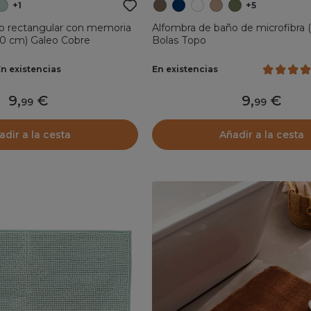
+1
+5
o rectangular con memoria
Alfombra de baño de microfibra 
80 cm) Galeo Cobre
Bolas Topo
En existencias
En existencias
9
,
9
,
99
99
adir a la cesta
Añadir a la cesta