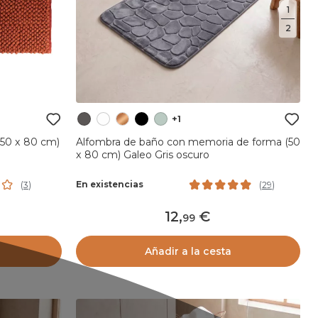
1
2
+1
(50 x 80 cm)
Alfombra de baño con memoria de forma (50
x 80 cm) Galeo Gris oscuro
En existencias
(
3
)
(
29
)
12
,
99
Añadir a la cesta