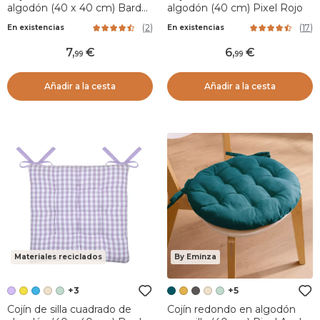
algodón (40 x 40 cm) Bardot
algodón (40 cm) Pixel Rojo
Naranja
(
2
)
(
17
)
En existencias
En existencias
7
,
6
,
99
99
Añadir a la cesta
Añadir a la cesta
Materiales reciclados
By Eminza
+3
+5
Cojín de silla cuadrado de
Cojín redondo en algodón