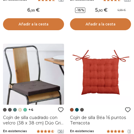
6
,
5
,
-16%
6,99
99
90
Añadir a la cesta
Añadir a la cesta
+4
Cojín de silla cuadrado con
Cojín de silla Béa 16 puntos
velcro (38 x 38 cm) Dúo Gris
Terracota
oscuro
(
58
)
(
1
)
En existencias
En existencias