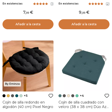
Dandy Taupe
(
1
)
(
2
)
En existencias
En existencias
7
,
9
,
99
99
Añadir a la cesta
Añadir a la cesta
By Eminza
+5
+4
Cojín de silla redondo en
Cojín de silla cuadrado con
algodón (40 cm) Pixel Negro
velcro (38 x 38 cm) Dúo Azul
verde