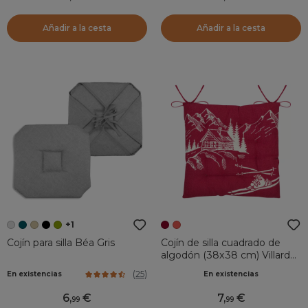
Añadir a la cesta
Añadir a la cesta
+1
Cojín para silla Béa Gris
Cojín de silla cuadrado de
algodón (38x38 cm) Villard
Burdeos
(
25
)
En existencias
En existencias
6
,
7
,
99
99