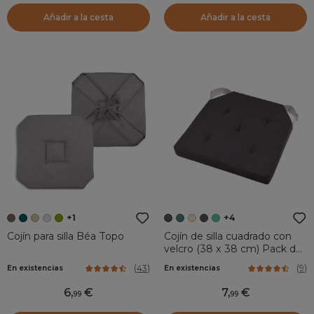
Añadir a la cesta
Añadir a la cesta
+1
+4
Cojín para silla Béa Topo
Cojín de silla cuadrado con
velcro (38 x 38 cm) Pack de
Gris antracita
(
43
)
(
9
)
En existencias
En existencias
6
,
7
,
99
99