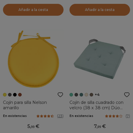
Añadir a la cesta
Añadir a la cesta
+4
Cojín para silla Nelson
Cojín de silla cuadrado con
amarillo
velcro (38 x 38 cm) Dúo
Verde jade
(
23
)
(
7
)
En existencias
En existencias
5
,
7
,
99
99