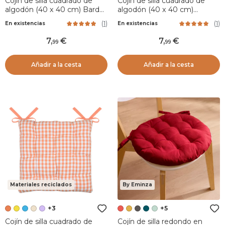
Cojín de silla cuadrado de
Cojín de silla cuadrado de
algodón (40 x 40 cm) Bardot
algodón (40 x 40 cm)
Amarillo
Mekong Beige
(
1
)
(
1
)
En existencias
En existencias
7
,
7
,
99
99
Añadir a la cesta
Añadir a la cesta
Materiales reciclados
By Eminza
+3
+5
Cojín de silla cuadrado de
Cojín de silla redondo en