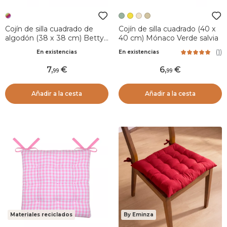
Cojín de silla cuadrado de
Cojín de silla cuadrado (40 x
algodón (38 x 38 cm) Betty
40 cm) Mónaco Verde salvia
Multicolor
(
1
)
En existencias
En existencias
7
,
6
,
99
99
Añadir a la cesta
Añadir a la cesta
Materiales reciclados
By Eminza