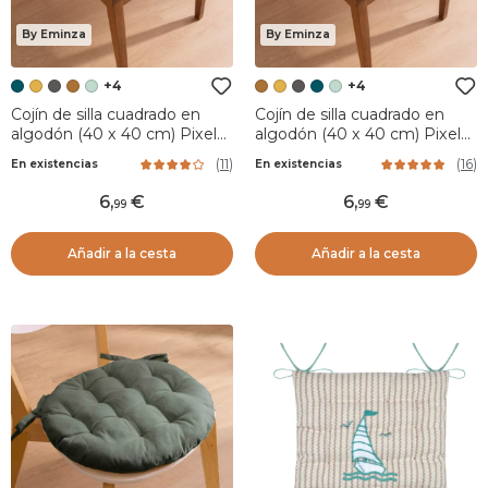
By Eminza
By Eminza
+4
+4
Cojín de silla cuadrado en
Cojín de silla cuadrado en
algodón (40 x 40 cm) Pixel
algodón (40 x 40 cm) Pixel
Azul trullo
Camel
(
11
)
(
16
)
En existencias
En existencias
6
,
6
,
99
99
Añadir a la cesta
Añadir a la cesta