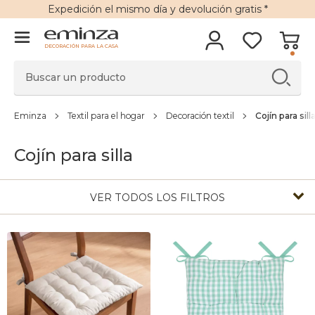
Expedición
el mismo día y
devolución gratis
*
DECORACIÓN PARA LA CASA
Eminza
Textil para el hogar
Decoración textil
Cojín para sill
Cojín para silla
VER TODOS LOS FILTROS