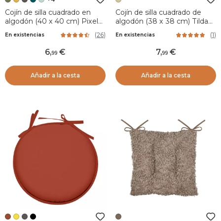
Cojín de silla cuadrado en
Cojín de silla cuadrado de
algodón (40 x 40 cm) Pixel
algodón (38 x 38 cm) Tilda
Verde kaki
Marfil
(
26
)
(
1
)
En existencias
En existencias
6
,
7
,
99
99
Añadir a la cesta
Añadir a la cesta