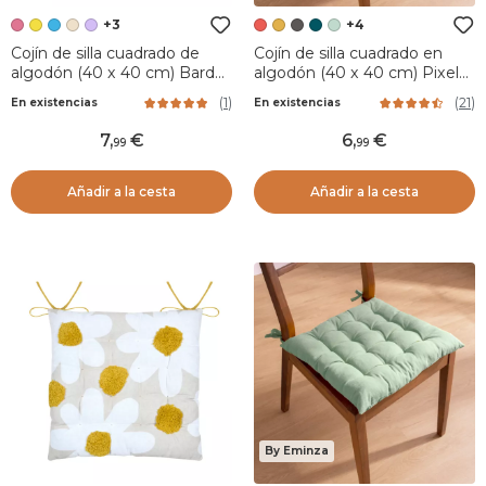
+3
+4
Cojín de silla cuadrado de
Cojín de silla cuadrado en
algodón (40 x 40 cm) Bardot
algodón (40 x 40 cm) Pixel
Rosa
Rojo
(
1
)
(
21
)
En existencias
En existencias
7
,
6
,
99
99
Añadir a la cesta
Añadir a la cesta
By Eminza