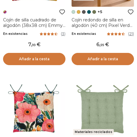
+5
Cojín de silla cuadrado de
Cojín redondo de silla en
algodón (38x38 cm) Emmy
algodón (40 cm) Pixel Verde
Multicolor
menta
(
3
)
(
21
)
En existencias
En existencias
7
,
6
,
99
99
Añadir a la cesta
Añadir a la cesta
Materiales reciclados