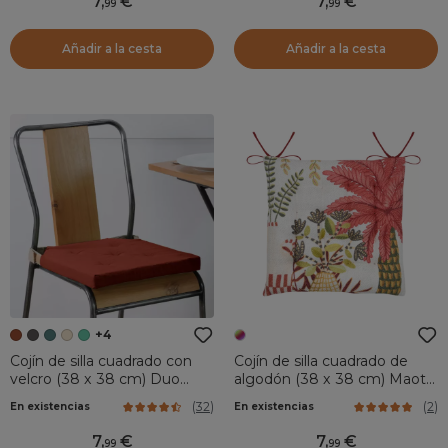
7
,
7
,
99
99
Añadir a la cesta
Añadir a la cesta
+4
Cojín de silla cuadrado con
Cojín de silla cuadrado de
velcro (38 x 38 cm) Duo
algodón (38 x 38 cm) Maota
Terracota
Multicolor
(
32
)
(
2
)
En existencias
En existencias
7
,
7
,
99
99