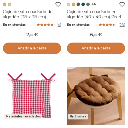
+4
Cojín de silla cuadrado de
Cojín de silla cuadrado en
algodón (38 x 38 cm)
algodón (40 x 40 cm) Pixel
Camille Amarillo mostaza
Verde menta
(
4
)
(
28
)
En existencias
En existencias
7
,
6
,
99
99
Añadir a la cesta
Añadir a la cesta
Materiales reciclados
By Eminza