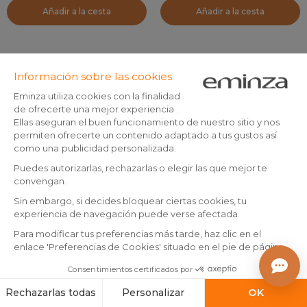
Añadir a la cesta
Añadir a la cesta
+1
+4
Cojín para silla Bea Verde
Cojín de silla cuadrado con
liquen
velcro (38 x 38 cm) Dúo
Beige
(
4
)
(
38
)
En existencias
En existencias
6
,
7
,
99
99