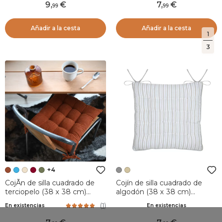
9
,
7
,
99
99
Añadir a la cesta
Añadir a la cesta
1
3
+4
CojÃ­n de silla cuadrado de
Cojín de silla cuadrado de
terciopelo (38 x 38 cm)
algodón (38 x 38 cm)
Dandy Terracotta
Joséphine Gris
(
1
)
En existencias
En existencias