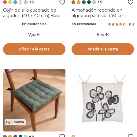
+3
+5
Cojín de silla cuadrado de
Almohadón redondo en
algodón (40 x 40 cm) Bardot
algodón para silla (40 cm)
Rojo
Pixel Camel
(
8
)
En existencias
En existencias
7
,
6
,
99
99
Añadir a la cesta
Añadir a la cesta
By Eminza
+4