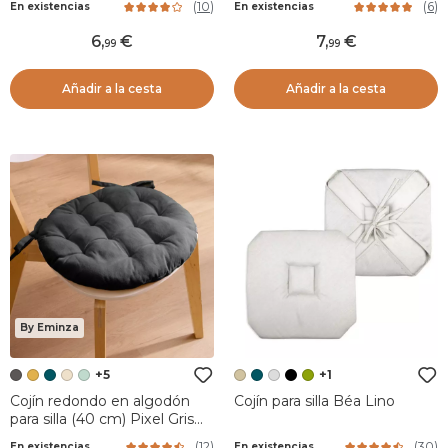
(
10
)
(
6
)
En existencias
En existencias
6
,
7
,
99
99
Añadir a la cesta
Añadir a la cesta
By Eminza
+5
+1
Cojín redondo en algodón
Cojín para silla Béa Lino
para silla (40 cm) Pixel Gris
antracita
(
12
)
(
30
)
En existencias
En existencias