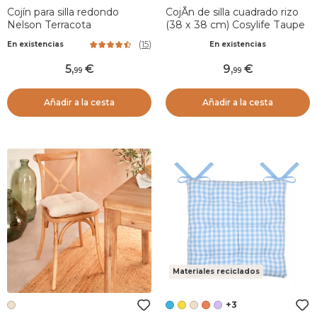
Cojín para silla redondo
CojÃ­n de silla cuadrado rizo
Nelson Terracota
(38 x 38 cm) Cosylife Taupe
(
15
)
En existencias
En existencias
5
,
9
,
99
99
Añadir a la cesta
Añadir a la cesta
Materiales reciclados
+3