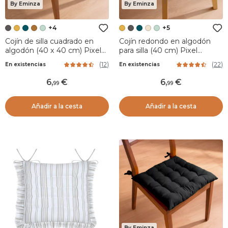
By Eminza
By Eminza
+4
+5
Cojín de silla cuadrado en
Cojín redondo en algodón
algodón (40 x 40 cm) Pixel
para silla (40 cm) Pixel
Gris antracita
Amarillo Mostaza
(
12
)
(
22
)
En existencias
En existencias
6
,
6
,
99
99
Añadir a la cesta
Añadir a la cesta
By Eminza