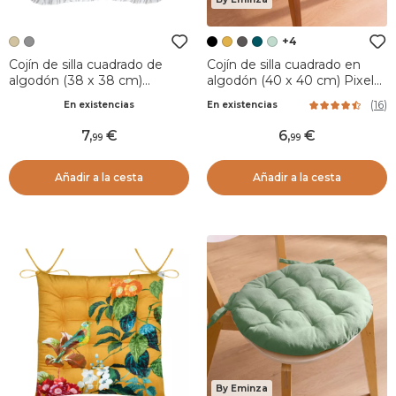
+4
Cojín de silla cuadrado de
Cojín de silla cuadrado en
algodón (38 x 38 cm)
algodón (40 x 40 cm) Pixel
Joséphine Marfil
Negro
(
16
)
En existencias
En existencias
7
,
6
,
99
99
Añadir a la cesta
Añadir a la cesta
By Eminza