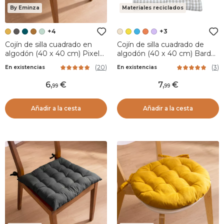
By Eminza
Materiales reciclados
+4
+3
Cojín de silla cuadrado en
Cojín de silla cuadrado de
algodón (40 x 40 cm) Pixel
algodón (40 x 40 cm) Bardot
Amarillo Mostaza
Beige
(
20
)
(
3
)
En existencias
En existencias
6
,
7
,
99
99
Añadir a la cesta
Añadir a la cesta