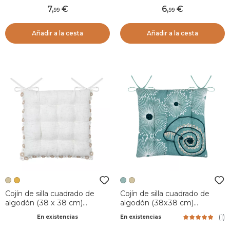
7
,
6
,
99
99
Añadir a la cesta
Añadir a la cesta
Cojín de silla cuadrado de
Cojín de silla cuadrado de
algodón (38 x 38 cm)
algodón (38x38 cm)
Camille Marfil
Barbados Verde Celadón
(
1
)
En existencias
En existencias