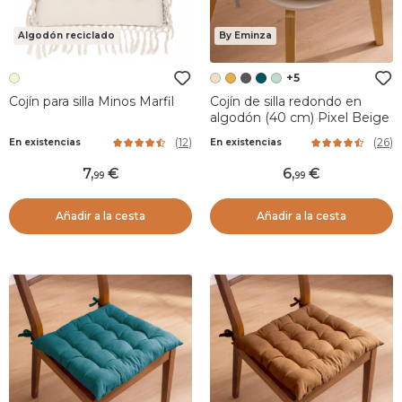
Algodón reciclado
By Eminza
+5
Cojín para silla Minos Marfil
Cojín de silla redondo en
algodón (40 cm) Pixel Beige
(
12
)
(
26
)
En existencias
En existencias
7
,
6
,
99
99
Añadir a la cesta
Añadir a la cesta