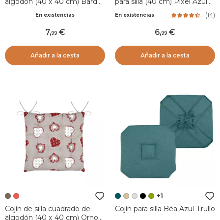
algodón (40 x 40 cm) Bardot
para silla (40 cm) Pixel Azul
Violeta
trullo
(
14
)
En existencias
En existencias
7
,
6
,
99
99
Añadir a la cesta
Añadir a la cesta
+1
Cojín de silla cuadrado de
Cojín para silla Béa Azul Trullo
algodón (40 x 40 cm) Ornon