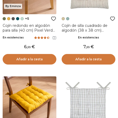
By Eminza
+5
Cojín redondo en algodón
Cojín de silla cuadrado de
para silla (40 cm) Pixel Verde
algodón (38 x 38 cm)
kaki
Barbados Marfil
(
7
)
En existencias
En existencias
6
,
7
,
99
99
Añadir a la cesta
Añadir a la cesta