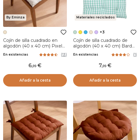
By Eminza
Materiales reciclados
+3
Cojín de silla cuadrado en
Cojín de silla cuadrado de
algodón (40 x 40 cm) Pixel
algodón (40 x 40 cm) Bardot
Beige
Verde menta
(
13
)
(
1
)
En existencias
En existencias
6
,
7
,
99
99
Añadir a la cesta
Añadir a la cesta