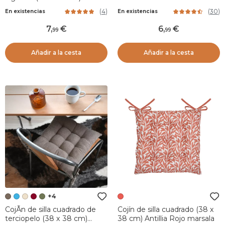
Taupe
(
4
)
(
30
)
En existencias
En existencias
7
,
6
,
99
99
Añadir a la cesta
Añadir a la cesta
+4
CojÃ­n de silla cuadrado de
Cojín de silla cuadrado (38 x
terciopelo (38 x 38 cm)
38 cm) Antillia Rojo marsala