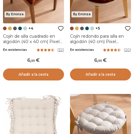
By Eminza
By Eminza
+4
+5
Cojín de silla cuadrado en
Cojín redondo para silla en
algodón (40 x 40 cm) Pixel
algodón (40 cm) Pixel
Terracota
Terracota
(
32
)
(
20
)
En existencias
En existencias
6
,
6
,
99
99
Añadir a la cesta
Añadir a la cesta