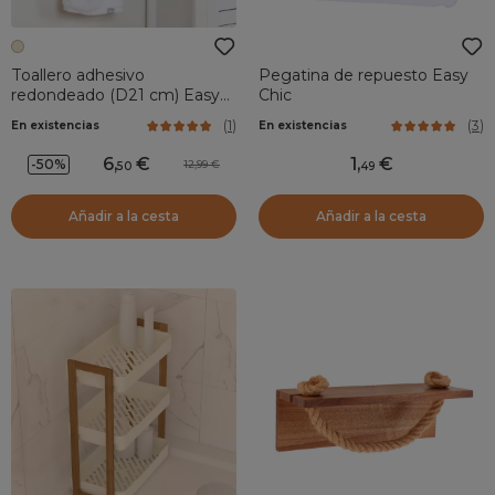
Toallero adhesivo
Pegatina de repuesto Easy
redondeado (D21 cm) Easy
Chic
Chic Beige
(
1
)
(
3
)
En existencias
En existencias
6
,
1
,
-50%
12,99
50
49
Añadir a la cesta
Añadir a la cesta