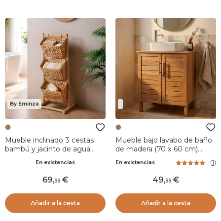
By Eminza
Mueble inclinado 3 cestas
Mueble bajo lavabo de baño
bambú y jacinto de agua
de madera (70 x 60 cm)
(H92 cm) Bali
Colonial Natural
(
1
)
En existencias
En existencias
69
,
49
,
99
99
Añadir a la cesta
Añadir a la cesta