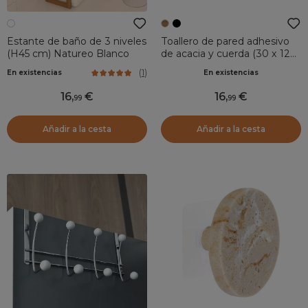
Estante de baño de 3 niveles
Toallero de pared adhesivo
(H45 cm) Natureo Blanco
de acacia y cuerda (30 x 12
cm) Easy Chic Natural
(
1
)
En existencias
En existencias
16
,
16
,
99
99
Añadir a la cesta
Añadir a la cesta