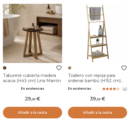
Taburete cubierta madera
Toallero con repisa para
acacia (H43 cm) Lina Marrón
ordenar bambú (H152 cm)
Bali
(
4
)
En existencias
En existencias
29
,
39
,
99
99
Añadir a la cesta
Añadir a la cesta