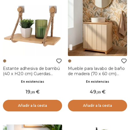
Estante adhesiva de bambú
Mueble para lavabo de baño
(40 x H20 cm) Cuerdas
de madera (70 x 60 cm)
Natural
Rivoli Natural
En existencias
En existencias
19
,
49
,
99
99
Añadir a la cesta
Añadir a la cesta