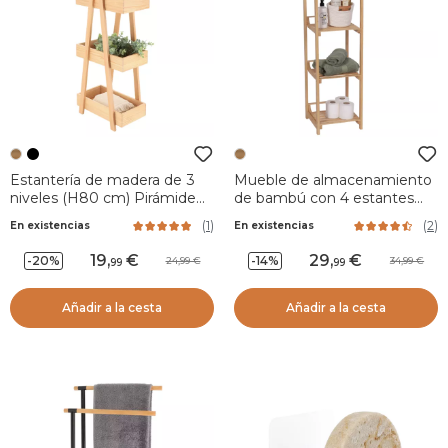
Estantería de madera de 3
Mueble de almacenamiento
niveles (H80 cm) Pirámide
de bambú con 4 estantes
Natural
(30 x H104 cm) Armonía
(
1
)
(
2
)
En existencias
En existencias
Natural
19
,
29
,
-20%
-14%
24,99
34,99
99
99
Añadir a la cesta
Añadir a la cesta