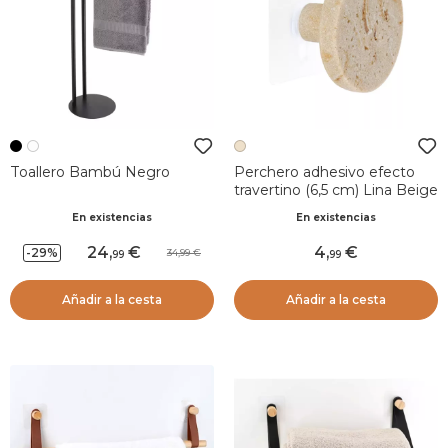
Toallero Bambú Negro
Perchero adhesivo efecto
travertino (6,5 cm) Lina Beige
En existencias
En existencias
24
,
4
,
-29%
34,99
99
99
Añadir a la cesta
Añadir a la cesta