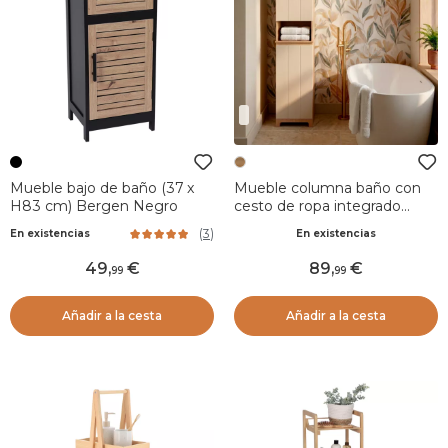
Mueble bajo de baño (37 x
Mueble columna baño con
H83 cm) Bergen Negro
cesto de ropa integrado
madera (173 x 38 cm) Rivoli
(
3
)
En existencias
En existencias
Natural
49
,
89
,
99
99
Añadir a la cesta
Añadir a la cesta