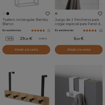
Toallero rectangular Bambú
Juego de 2 Percheros para
Blanco
colgar especial para Panel de
ducha (H18cm) Cromo
(
1
)
(
2
)
En existencias
En existencias
29
,
6
,
-14%
34,99
99
99
Añadir a la cesta
Añadir a la cesta