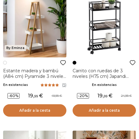
By Eminza
Estante madera y bambú
Carrito con ruedas de 3
(A84 cm) Pyramide 3 niveles
niveles (H75 cm) Japandi
Blanca
Negro
(
5
)
En existencias
En existencias
19
,
19
,
-60%
-20%
49,99
24,99
99
99
Añadir a la cesta
Añadir a la cesta