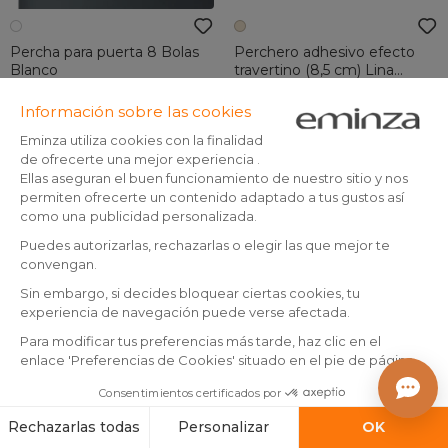
Percha para puerta 8 Bolas
Perchero adhesivo efecto
Blanco
travertino (8,5 cm) Lina
Beige
(
16
)
(
1
)
En existencias
En existencias
6
,
5
,
-50%
12,99
50
99
Añadir a la cesta
Añadir a la cesta