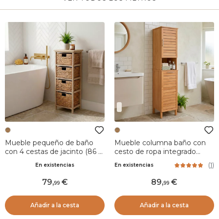
Mueble pequeño de baño
Mueble columna baño con
con 4 cestas de jacinto (86 x
cesto de ropa integrado
37 cm) Olia Natural
madera (173 x 38 cm)
(
1
)
En existencias
En existencias
Colonial Natural
79
,
89
,
99
99
Añadir a la cesta
Añadir a la cesta