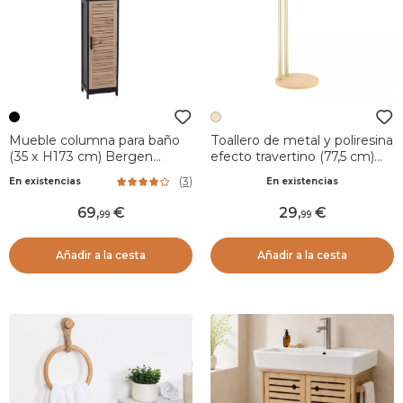
Mueble columna para baño
Toallero de metal y poliresina
(35 x H173 cm) Bergen
efecto travertino (77,5 cm)
Negro
Lina Beige
(
3
)
En existencias
En existencias
69
,
29
,
99
99
Añadir a la cesta
Añadir a la cesta