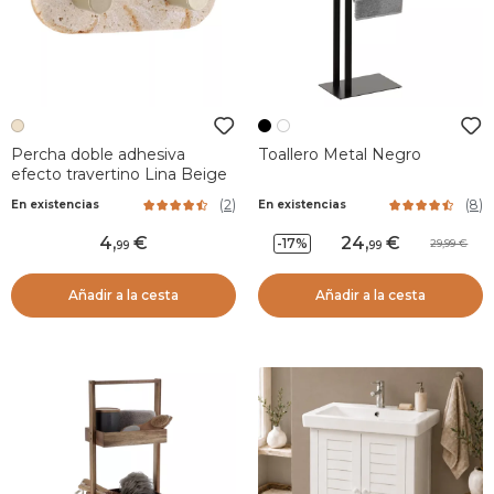
Percha doble adhesiva
Toallero Metal Negro
efecto travertino Lina Beige
(
2
)
(
8
)
En existencias
En existencias
4
,
24
,
-17%
29,99
99
99
Añadir a la cesta
Añadir a la cesta