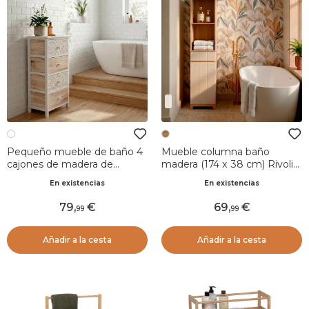
Pequeño mueble de baño 4
Mueble columna baño
cajones de madera de
madera (174 x 38 cm) Rivoli
paulownia (86 x 37 cm)
Natural
En existencias
En existencias
Bohemia Blanco
79
,
69
,
99
99
Añadir a la cesta
Añadir a la cesta