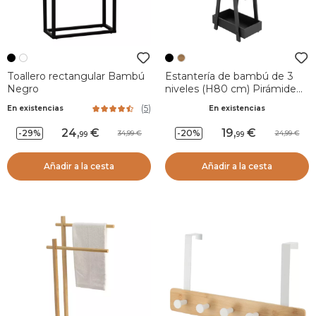
Toallero rectangular Bambú
Estantería de bambú de 3
Negro
niveles (H80 cm) Pirámide
Negro
(
5
)
En existencias
En existencias
24
,
19
,
-29%
-20%
34,99
24,99
99
99
Añadir a la cesta
Añadir a la cesta