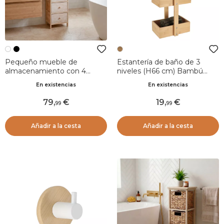
Pequeño mueble de
Estantería de baño de 3
almacenamiento con 4
niveles (H66 cm) Bambú
cajones de madera de
Natural
En existencias
En existencias
paulownia (86 x 37 cm)
Esteban Blanco
79
,
19
,
99
99
Añadir a la cesta
Añadir a la cesta