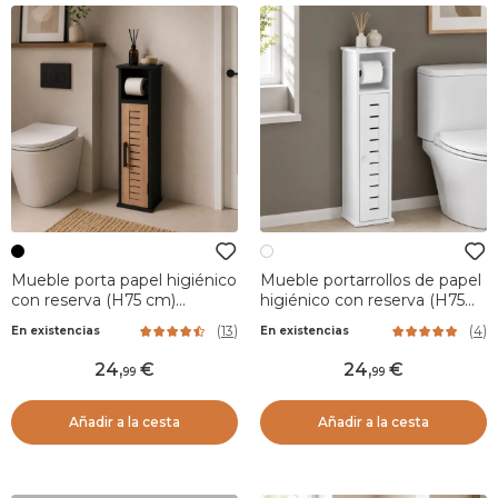
Mueble porta papel higiénico
Mueble portarrollos de papel
con reserva (H75 cm)
higiénico con reserva (H75
Bergen Negro
cm) Santorin Blanco
(
13
)
(
4
)
En existencias
En existencias
24
,
24
,
99
99
Añadir a la cesta
Añadir a la cesta