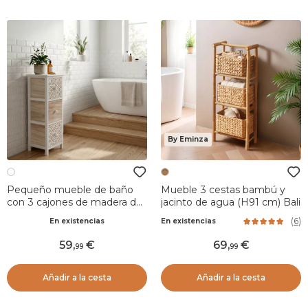
By Eminza
Pequeño mueble de baño
Mueble 3 cestas bambú y
con 3 cajones de madera de
jacinto de agua (H91 cm) Bali
paulownia (77 x 25 cm)
(
6
)
En existencias
En existencias
Bohemia Blanco
59
,
69
,
99
99
Añadir a la cesta
Añadir a la cesta