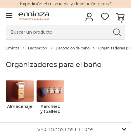
Expedición
el mismo día y
devolución gratis
*
DECORACIÓN PARA LA CASA
Eminza
Decoración
Decoración de baño
Organizadores par
Organizadores para el baño
Almacenaje
Perchero
y toallero
VER TODOS LOS FILTROS