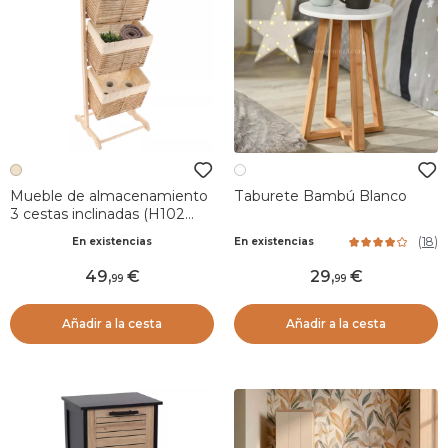
Mueble de almacenamiento
Taburete Bambú Blanco
3 cestas inclinadas (H102
cm) Paulownia Beige
(
18
)
En existencias
En existencias
49
,
29
,
99
99
Añadir a la cesta
Añadir a la cesta