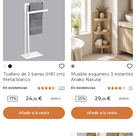
Toallero de 2 barras (H81 cm)
Mueble esquinero 3 estantes
Metal blanco
Anako Natural
(
23
)
(
3
)
En existencias
En existencias
24
,
29
,
-17%
-25%
29,99
39,99
99
99
Añadir a la cesta
Añadir a la cesta