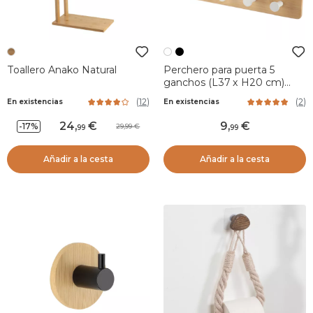
Toallero Anako Natural
Perchero para puerta 5
ganchos (L37 x H20 cm)
Bambú Blanco
(
12
)
(
2
)
En existencias
En existencias
24
,
9
,
-17%
29,99
99
99
Añadir a la cesta
Añadir a la cesta