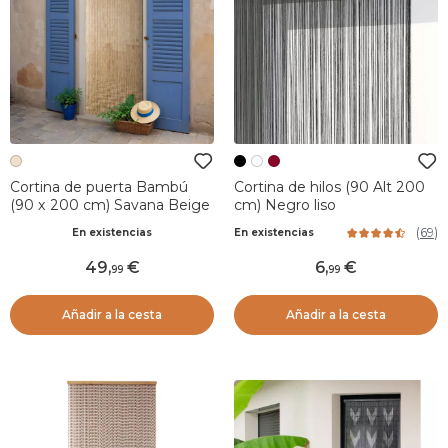
Cortina de puerta Bambú
Cortina de hilos (90 Alt 200
(90 x 200 cm) Savana Beige
cm) Negro liso
(
69
)
En existencias
En existencias
49
,
6
,
99
99
Añadir a la cesta
Añadir a la cesta