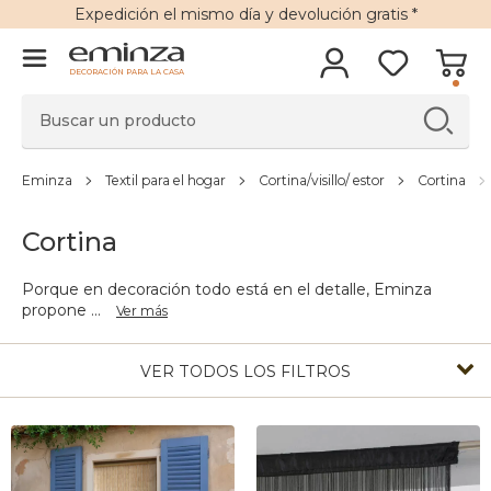
Expedición
el mismo día y
devolución gratis
*
DECORACIÓN PARA LA CASA
Eminza
Textil para el hogar
Cortina/visillo/ estor
Cortina
Cortina
Porque en decoración todo está en el detalle, Eminza
propone
...
Ver más
VER TODOS LOS FILTROS