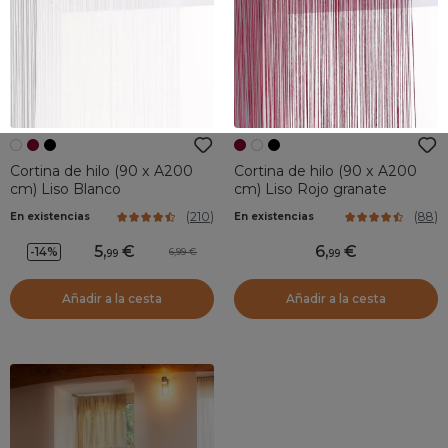
Cortina de hilo (90 x A200
Cortina de hilo (90 x A200
cm) Liso Blanco
cm) Liso Rojo granate
(
210
)
(
88
)
En existencias
En existencias
5
,
6
,
-14%
6,99
99
99
Añadir a la cesta
Añadir a la cesta