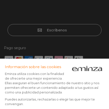
Escríbenos
Pago seguro
Tarjeta de crédito, Paypal, Transferencia bancaria, Klarna x3
con tarjeta sin cargos, Google/Apple pay
Síguenos en: