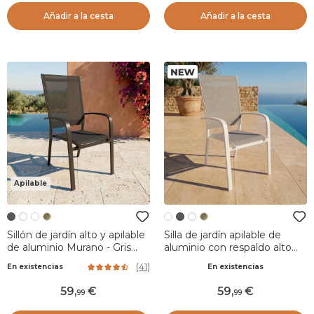
Añadir a la cesta
Añadir a la cesta
Apilable
Sillón de jardín alto y apilable
Silla de jardín apilable de
de aluminio Murano - Gris
aluminio con respaldo alto
antracita
Murano Blanco y taupe
(
41
)
En existencias
En existencias
59
,
59
,
99
99