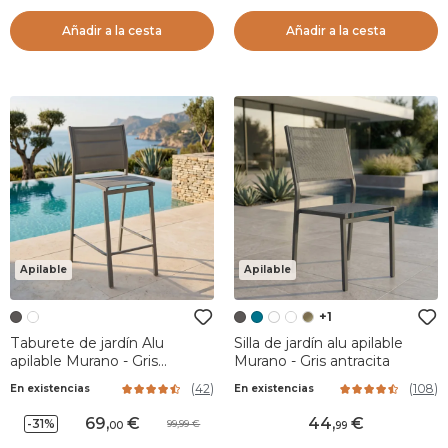
Añadir a la cesta
Añadir a la cesta
Apilable
Apilable
+1
Taburete de jardín Alu
Silla de jardín alu apilable
apilable Murano - Gris
Murano - Gris antracita
antracita
(
42
)
(
108
)
En existencias
En existencias
69
,
44
,
-31%
99,99
00
99