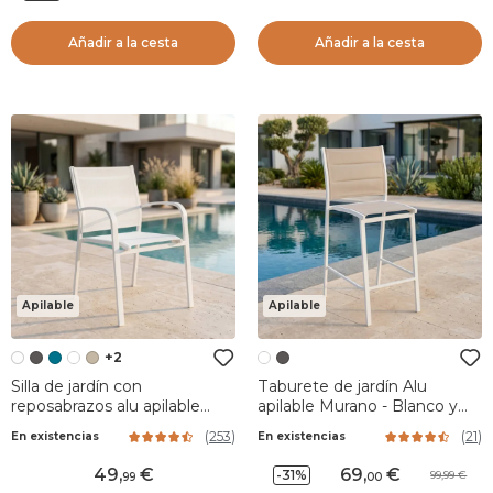
Añadir a la cesta
Añadir a la cesta
Apilable
Apilable
+2
Silla de jardín con
Taburete de jardín Alu
reposabrazos alu apilable
apilable Murano - Blanco y
Murano - Blanco
Topo
(
253
)
(
21
)
En existencias
En existencias
49
,
69
,
-31%
99,99
99
00