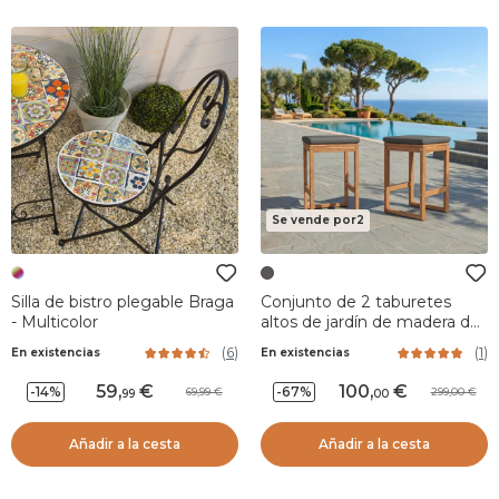
Se vende por2
Silla de bistro plegable Braga
Conjunto de 2 taburetes
- Multicolor
altos de jardín de madera de
acacia Bornéo Gris antracita
(
6
)
(
1
)
En existencias
En existencias
59
,
100
,
-14%
-67%
69,99
299,00
99
00
Añadir a la cesta
Añadir a la cesta