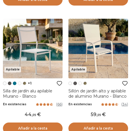
Apilable
Apilable
+1
Silla de jardín alu apilable
Sillón de jardín alto y apilable
Murano - Blanco
de aluminio Murano - Blanco
(
66
)
(
34
)
En existencias
En existencias
44
,
59
,
99
99
Añadir a la cesta
Añadir a la cesta