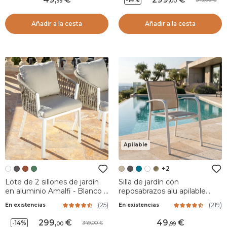
99
00
Añadir a la cesta
Añadir a la cesta
Apilable
+2
Lote de 2 sillones de jardín
Silla de jardín con
en aluminio Amalfi - Blanco y
reposabrazos alu apilable
Topo
Murano - Blanco / Topo
(
25
)
(
219
)
En existencias
En existencias
299
,
49
,
-14%
349,00
00
99