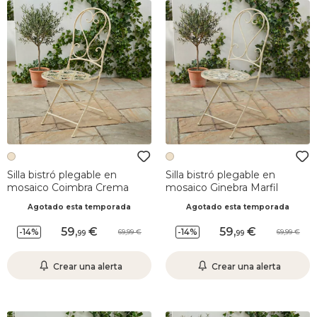
Silla bistró plegable en
Silla bistró plegable en
mosaico Coimbra Crema
mosaico Ginebra Marfil
Agotado esta temporada
Agotado esta temporada
59
,
59
,
-14%
-14%
69,99
69,99
99
99
Crear una alerta
Crear una alerta