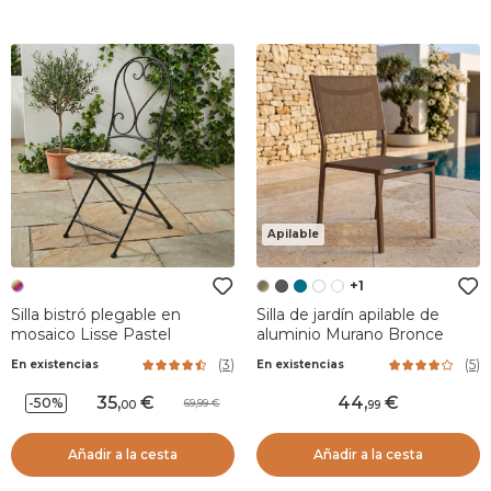
Apilable
+1
Silla bistró plegable en
Silla de jardín apilable de
mosaico Lisse Pastel
aluminio Murano Bronce
(
3
)
(
5
)
En existencias
En existencias
35
,
44
,
-50%
69,99
00
99
Añadir a la cesta
Añadir a la cesta