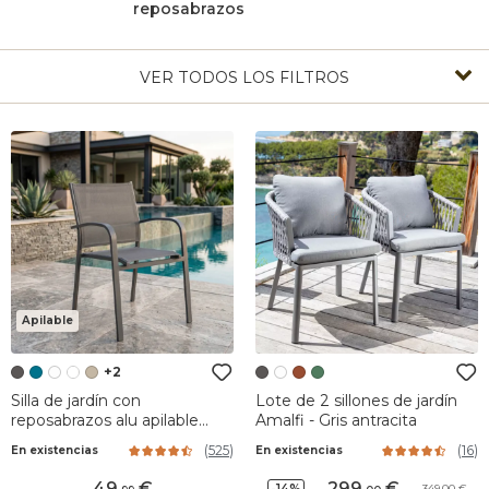
reposabrazos
VER TODOS LOS FILTROS
Apilable
+2
Silla de jardín con
Lote de 2 sillones de jardín
reposabrazos alu apilable
Amalfi - Gris antracita
Murano - Gris antracita
(
525
)
(
16
)
En existencias
En existencias
49
,
299
,
-14%
349,00