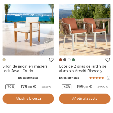
Sillón de jardín en madera
Lote de 2 sillas de jardín de
teck Java - Crudo
aluminio Amalfi Blanco y
Albaricoque
(
2
)
En existencias
En existencias
179
,
199
,
-70%
-43%
599,99
349,00
00
00
Añadir a la cesta
Añadir a la cesta