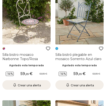
Silla bistro mosaico
Silla bistró plegable en
Narbonne Topo/Rosa
mosaico Sorrento Azul claro
Agotado esta temporada
Agotado esta temporada
59
,
59
,
-14%
-14%
69,99
69,99
99
99
Crear una alerta
Crear una alerta