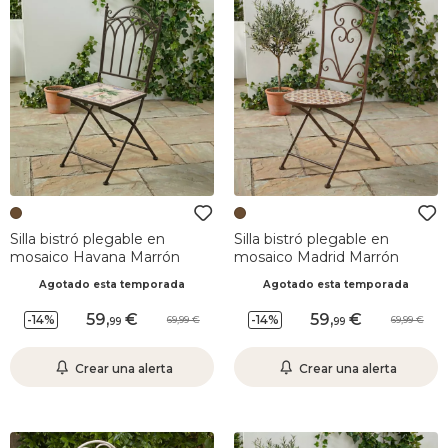
Silla bistró plegable en
Silla bistró plegable en
mosaico Havana Marrón
mosaico Madrid Marrón
Agotado esta temporada
Agotado esta temporada
59
,
59
,
-14%
-14%
69,99
69,99
99
99
Crear una alerta
Crear una alerta