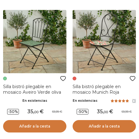
Silla bistró plegable en
Silla bistró plegable en
mosaico Aveiro Verde oliva
mosaico Munich Roja
(
1
)
En existencias
En existencias
35
,
35
,
-50%
-50%
69,99
69,99
00
00
Añadir a la cesta
Añadir a la cesta