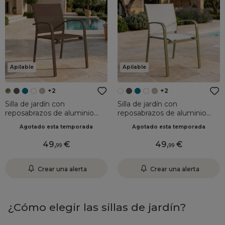
Apilable
Apilable
+2
+2
Silla de jardín con
Silla de jardín con
reposabrazos de aluminio
reposabrazos de aluminio
apilable Murano Bronce
apilable Murano Verde Oliva
Agotado esta temporada
Agotado esta temporada
49
,
49
,
99
99
Crear una alerta
Crear una alerta
¿Cómo elegir las sillas de jardín?