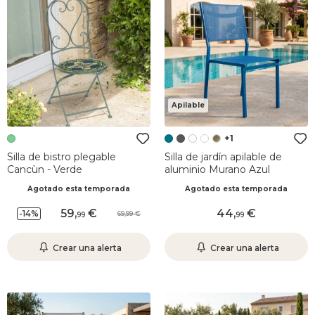
Apilable
+1
Silla de bistro plegable
Silla de jardín apilable de
Cancùn - Verde
aluminio Murano Azul
Agotado esta temporada
Agotado esta temporada
59
,
44
,
-14%
69,99
99
99
Crear una alerta
Crear una alerta