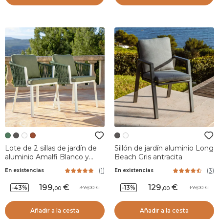
Lote de 2 sillas de jardín de
Sillón de jardín aluminio Long
aluminio Amalfi Blanco y
Beach Gris antracita
Verde Pino
(
1
)
(
3
)
En existencias
En existencias
199
,
129
,
-43%
-13%
349,00
149,00
00
00
Añadir a la cesta
Añadir a la cesta