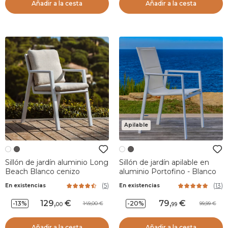
Añadir a la cesta
Añadir a la cesta
Apilable
Sillón de jardín aluminio Long
Sillón de jardín apilable en
Beach Blanco cenizo
aluminio Portofino - Blanco
(
5
)
(
13
)
En existencias
En existencias
129
,
79
,
-13%
-20%
149,00
99,99
00
99
Añadir a la cesta
Añadir a la cesta