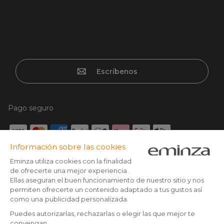
Escríbenos
Pago seguro
Tarjeta de crédito, Paypal, Transferencia bancaria, Klarna x3
con tarjeta sin cargos, Google/Apple pay
Síguenos en: