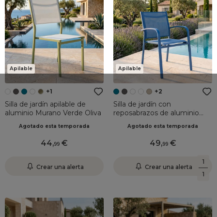
Apilable
Apilable
+1
+2
Silla de jardí­n apilable de
Silla de jardín con
aluminio Murano Verde Oliva
reposabrazos de aluminio
apilable Murano Azul
Agotado esta temporada
Agotado esta temporada
44
,
49
,
99
99
1
Crear una alerta
Crear una alerta
1