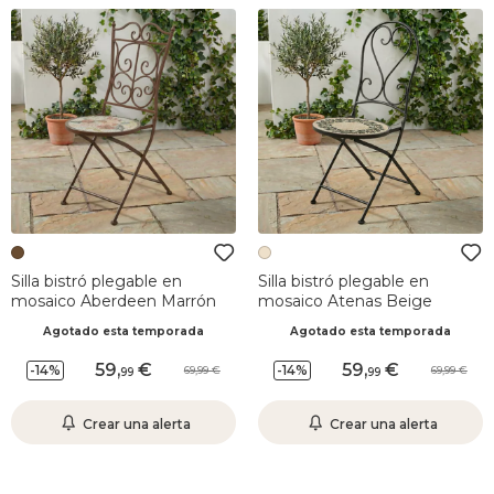
Silla bistró plegable en
Silla bistró plegable en
mosaico Aberdeen Marrón
mosaico Atenas Beige
Agotado esta temporada
Agotado esta temporada
59
,
59
,
-14%
-14%
69,99
69,99
99
99
Crear una alerta
Crear una alerta