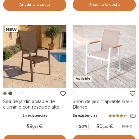
Añadir a la cesta
Añadir a la cesta
Apilable
Silla de jardín apilable de
Sillón de jardín apilable Bali -
aluminio con respaldo alto
Blanco
Murano Bronce
(
21
)
En existencias
En existencias
59
,
50
,
-50%
99,99
99
00