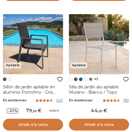
Apilable
Apilable
+1
Sillón de jardín apilable en
Silla de jardín alu apilable
aluminio Portofino - Gris
Murano - Blanco / Topo
antracita
(
20
)
(
55
)
En existencias
En existencias
79
,
44
,
-20%
99,99
99
99
Añadir a la cesta
Añadir a la cesta