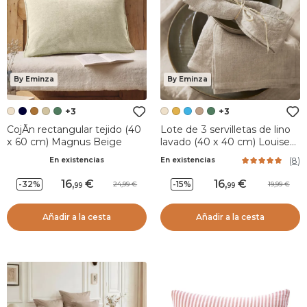
By Eminza
By Eminza
+3
+3
CojÃ­n rectangular tejido (40
Lote de 3 servilletas de lino
x 60 cm) Magnus Beige
lavado (40 x 40 cm) Louise
Beige
(
8
)
En existencias
En existencias
16
,
16
,
-32%
-15%
24,99
19,99
99
99
Añadir a la cesta
Añadir a la cesta