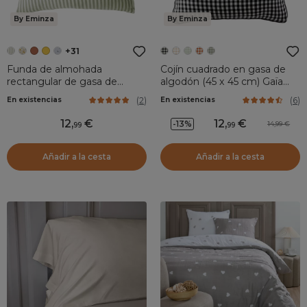
By Eminza
By Eminza
+31
Funda de almohada
Cojín cuadrado en gasa de
rectangular de gasa de
algodón (45 x 45 cm) Gaïa
algodón (50 x 70 cm) Gaïa
vichy Negro
(
2
)
(
6
)
En existencias
En existencias
rayas Verde eucalipto
12
,
12
,
-13%
14,99
99
99
Añadir a la cesta
Añadir a la cesta