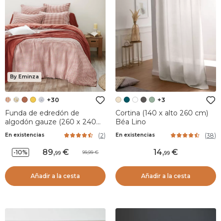
By Eminza
+30
+3
Funda de edredón de
Cortina (140 x alto 260 cm)
algodón gauze (260 x 240
Béa Lino
cm) Gaïa vichy Terracota
(
2
)
(
38
)
En existencias
En existencias
89
,
14
,
-10%
99,99
99
99
Añadir a la cesta
Añadir a la cesta