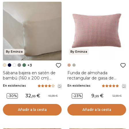
By Eminza
By Eminza
+3
Sábana bajera en satén de
Funda de almohada
bambú (160 x 200 cm)
rectangular de gasa de
Sienna Beige pampa
algodón (50 x 70 cm) Gaïa
(
5
)
(
3
)
En existencias
En existencias
vichy Terracotta
32
,
9
,
-30%
-23%
46,99
12,99
99
99
Añadir a la cesta
Añadir a la cesta