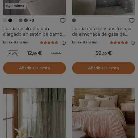
By Eminza
+3
Funda de almohadón
Funda nórdica y dos fundas
alargado en satén de bambú
de almohada de gasa de
(L185 cm) Sienna Beige
algodón (260 x 240 cm)
(
2
)
(
1
)
En existencias
En existencias
pampa
Charmy Taupe
12
,
59
,
-13%
14,99
99
90
Añadir a la cesta
Añadir a la cesta