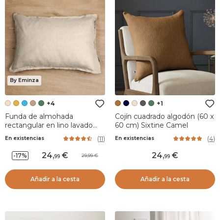
By Eminza
+4
+1
Funda de almohada
Cojín cuadrado algodón (60 x
rectangular en lino lavado
60 cm) Sixtine Camel
(70 cm) Louise Beige
(
11
)
(
4
)
En existencias
En existencias
24
,
24
,
-17%
29,99
99
99
Añadir a la cesta
Añadir a la cesta