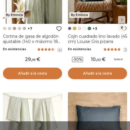
By Eminza
By Eminza
1
8
+7
+3
Cortina de gasa de algodón
Cojín cuadrado lino lavado (45
ajustable (140 x máximo 180
cm) Louise Gris pizarra
cm) Gaïa rayas Verde
(
4
)
(
1
)
En existencias
En existencias
eucalipto
29
,
10
,
-50%
19,99
99
00
Añadir a la cesta
Añadir a la cesta