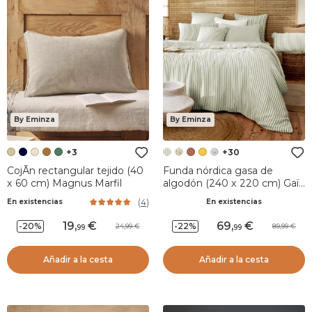
By Eminza
By Eminza
+3
+30
CojÃ­n rectangular tejido (40
Funda nórdica gasa de
x 60 cm) Magnus Marfil
algodón (240 x 220 cm) Gaïa
rayas Verde eucalipto
(
4
)
En existencias
En existencias
19
,
69
,
-20%
-22%
24,99
89,99
99
99
Añadir a la cesta
Añadir a la cesta