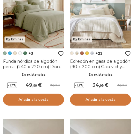
By Eminza
By Eminza
+3
+22
Funda nórdica de algodón
Edredón en gasa de algodón
percal (240 x 220 cm) Diane
(90 x 200 cm) Gaïa vichy
Verde Salvia
Beige
En existencias
En existencias
49
,
34
,
-17%
-13%
59,99
39,99
99
99
Añadir a la cesta
Añadir a la cesta