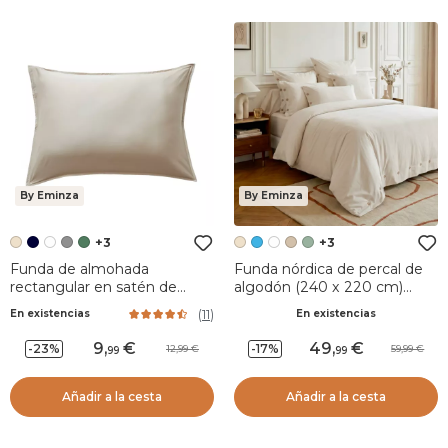
By Eminza
By Eminza
+3
+3
Funda de almohada
Funda nórdica de percal de
rectangular en satén de
algodón (240 x 220 cm)
bambú (70 cm) Sienna
Diane Beige
(
11
)
En existencias
En existencias
Beige pampa
9
,
49
,
-23%
-17%
12,99
59,99
99
99
Añadir a la cesta
Añadir a la cesta