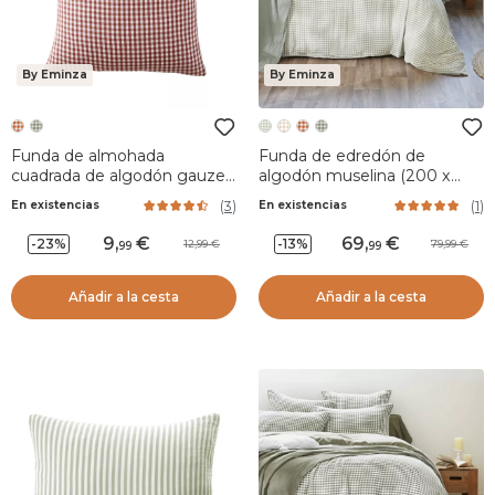
By Eminza
By Eminza
Funda de almohada
Funda de edredón de
cuadrada de algodón gauze
algodón muselina (200 x
(60 x 60 cm) Gaïa vichy
200 cm) Gaïa vichy Verde
(
3
)
(
1
)
En existencias
En existencias
Terracotta
eucalipto
9
,
69
,
-23%
-13%
12,99
79,99
99
99
Añadir a la cesta
Añadir a la cesta