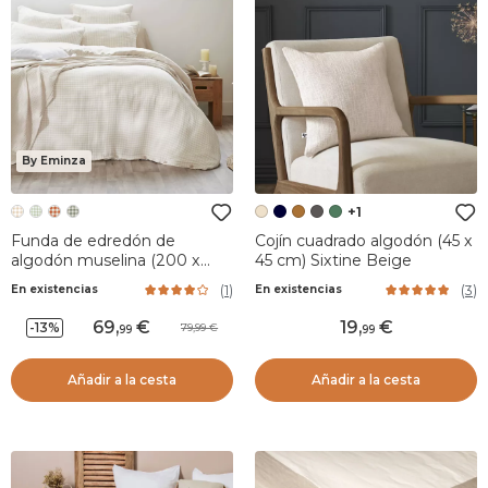
By Eminza
+1
Funda de edredón de
Cojín cuadrado algodón (45 x
algodón muselina (200 x
45 cm) Sixtine Beige
200 cm) Gaïa vichy Beige
(
1
)
(
3
)
En existencias
En existencias
69
,
19
,
-13%
79,99
99
99
Añadir a la cesta
Añadir a la cesta