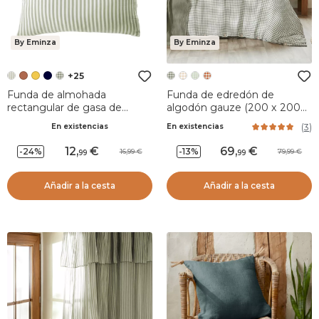
By Eminza
By Eminza
+25
Funda de almohada
Funda de edredón de
rectangular de gasa de
algodón gauze (200 x 200
algodón (50 x 80 cm) Gaïa
cm) Gaïa vichy Verde romero
(
3
)
En existencias
En existencias
rayas Verde eucalipto
12
,
69
,
-24%
-13%
16,99
79,99
99
99
Añadir a la cesta
Añadir a la cesta