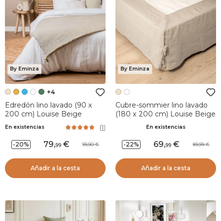
By Eminza
By Eminza
+4
Edredón lino lavado (90 x
Cubre-sommier lino lavado
200 cm) Louise Beige
(180 x 200 cm) Louise Beige
(
1
)
En existencias
En existencias
79
,
69
,
-20%
-22%
99,90
89,99
99
99
Añadir a la cesta
Añadir a la cesta