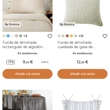
By Eminza
By Eminza
+3
+31
Funda de almohada
Funda de almohada
rectangular de algodón
cuadrada de gasa de
percal (50 x 70 cm) Diane
algodón (60 x 60 cm) Gaïa
En existencias
En existencias
Beige
rayas Verde eucalipto
9
,
12
,
-17%
11,99
99
99
Añadir a la cesta
Añadir a la cesta