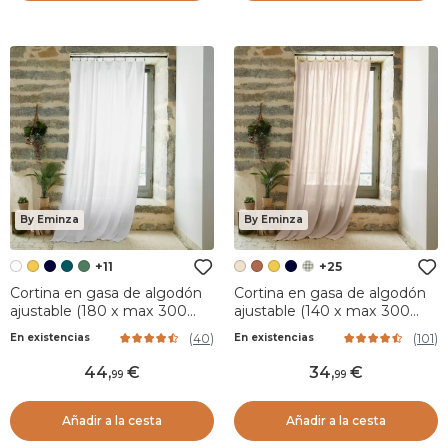
By Eminza
By Eminza
+11
+25
Cortina en gasa de algodón
Cortina en gasa de algodón
ajustable (180 x max 300
ajustable (140 x max 300
cm) Blanco Chantilly
cm) Gaïa Beige pampa
(
40
)
(
101
)
En existencias
En existencias
44
,
34
,
99
99
Añadir a la cesta
Añadir a la cesta