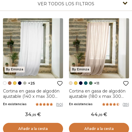
VER TODOS LOS FILTROS
By Eminza
By Eminza
+25
+11
Cortina en gasa de algodón
Cortina en gasa de algodón
ajustable (140 x max 300
ajustable (180 x max 300
cm) Blanco Chantilly
cm) Gaïa Beige pampa
(
90
)
(
39
)
En existencias
En existencias
34
,
44
,
99
99
Añadir a la cesta
Añadir a la cesta