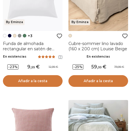
By Eminza
By Eminza
+3
Funda de almohada
Cubre-sommier lino lavado
rectangular en satén de
(160 x 200 cm) Louise Beige
bambú (70 cm) Sienna
(
7
)
En existencias
En existencias
Blanco chantilly
9
,
59
,
-23%
-25%
12,99
79,99
99
99
Añadir a la cesta
Añadir a la cesta