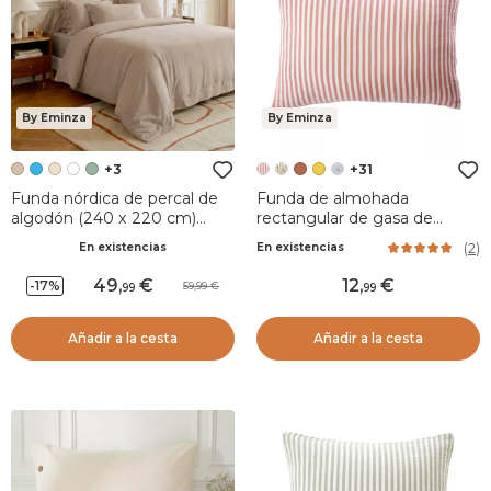
By Eminza
By Eminza
+3
+31
Funda nórdica de percal de
Funda de almohada
algodón (240 x 220 cm)
rectangular de gasa de
Diane Beige
algodón (50 x 70 cm) Gaïa
(
2
)
En existencias
En existencias
rayas Albaricoque
49
,
12
,
-17%
59,99
99
99
Añadir a la cesta
Añadir a la cesta