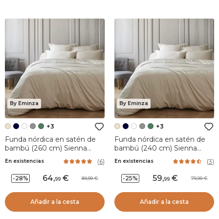
By Eminza
By Eminza
+3
+3
Funda nórdica en satén de
Funda nórdica en satén de
bambú (260 cm) Sienna
bambú (240 cm) Sienna
Beige pampa
Beige pampa
(
6
)
(
3
)
En existencias
En existencias
64
,
59
,
-28%
-25%
89,99
79,99
99
99
Añadir a la cesta
Añadir a la cesta