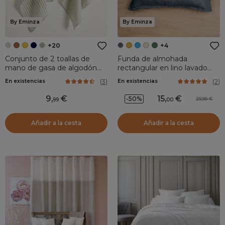
By Eminza
By Eminza
+20
+4
Conjunto de 2 toallas de
Funda de almohada
mano de gasa de algodón
rectangular en lino lavado
(50 x 70 cm) Gaïa rayas
(70 cm) Louise Gris pizarra
(
3
)
(
2
)
En existencias
En existencias
Verde eucalipto
9
,
15
,
-50%
29,99
99
00
Añadir a la cesta
Añadir a la cesta