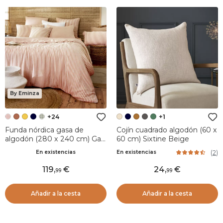
By Eminza
+24
+1
Funda nórdica gasa de
Cojín cuadrado algodón (60 x
algodón (280 x 240 cm) Gaïa
60 cm) Sixtine Beige
rayas Albaricoque
(
2
)
En existencias
En existencias
119
,
24
,
99
99
Añadir a la cesta
Añadir a la cesta