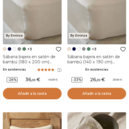
By Eminza
By Eminza
+3
+3
Sábana bajera en satén de
Sábana bajera en satén de
bambú (180 x 200 cm)
bambú (140 x 190 cm)
Sienna Beige pampa
Sienna Beige pampa
(
7
)
En existencias
En existencias
36
,
26
,
-26%
-33%
49,99
39,99
99
99
Añadir a la cesta
Añadir a la cesta