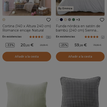
By Eminza
+3
Cortina (140 x Altura 240 cm)
Funda nórdica en satén de
Romance encaje Natural
bambú (240 cm) Sienna
Blanco chantilly
(
58
)
(
2
)
En existencias
En existencias
20
,
59
,
-33%
-25%
29,99
79,99
00
99
Añadir a la cesta
Añadir a la cesta