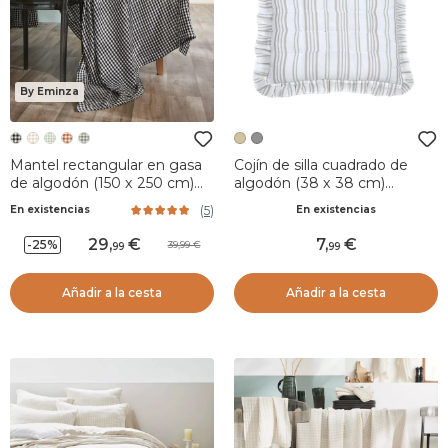
By Eminza
Mantel rectangular en gasa
Cojín de silla cuadrado de
de algodón (150 x 250 cm)
algodón (38 x 38 cm)
Gaïa vichy Negro
Joséphine Marfil
(
5
)
En existencias
En existencias
29
,
7
,
-25%
39,99
99
99
Añadir a la cesta
Añadir a la cesta