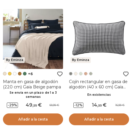
By Eminza
By Eminza
+6
Manta en gasa de algodón
Cojín rectangular en gasa de
(220 cm) Gaïa Beige pampa
algodón (40 x 60 cm) Gaïa
vichy Negro
Se envía en un plazo de 1 a 3
En existencias
semanas
49
,
14
,
-29%
-12%
69,99
16,99
99
99
Añadir a la cesta
Añadir a la cesta