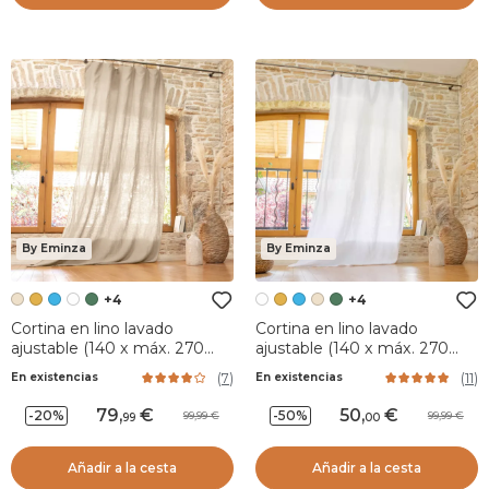
By Eminza
By Eminza
+4
+4
Cortina en lino lavado
Cortina en lino lavado
ajustable (140 x máx. 270
ajustable (140 x máx. 270
cm) Louise Beige
cm) Louise Blanco
(
7
)
(
11
)
En existencias
En existencias
79
,
50
,
-20%
-50%
99,99
99,99
99
00
Añadir a la cesta
Añadir a la cesta