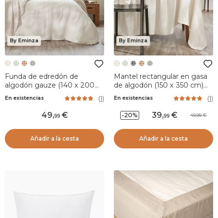
By Eminza
By Eminza
Funda de edredón de
Mantel rectangular en gasa
algodón gauze (140 x 200
de algodón (150 x 350 cm)
cm) Gaïa vichy Beige
Gaïa vichy Beige
(
1
)
(
1
)
En existencias
En existencias
49
,
39
,
-20%
49,99
99
99
Añadir a la cesta
Añadir a la cesta