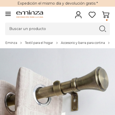
Expedición
el mismo día y
devolución gratis
*
DECORACIÓN PARA LA CASA
Eminza
Textil para el hogar
Accesorio y barra para cortina
C