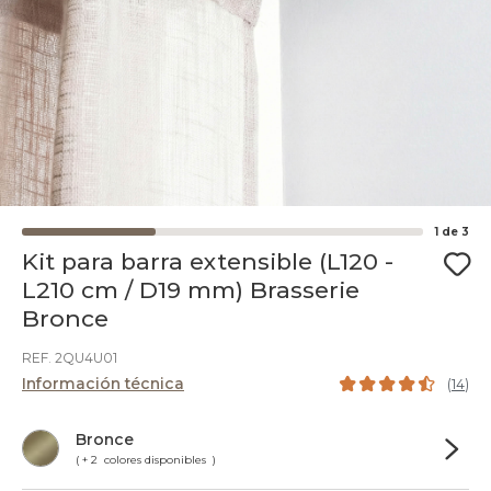
1
de
3
Kit para barra extensible (L120 -
L210 cm / D19 mm) Brasserie
Bronce
REF. 2QU4U01
Información técnica
(
14
)
Bronce
( + 2 colores disponibles )