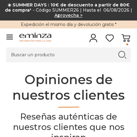
☀️ SUMMER DAYS : 10€ de descuento a partir de 80€
de compra¹
- Código SUMMER26 | Hasta el 06/08/2026 |
Aprovecha >
Expedición
el mismo día y
devolución gratis
*
DECORACIÓN PARA LA CASA
Opiniones de
nuestros clientes
Reseñas auténticas de
nuestros clientes que nos