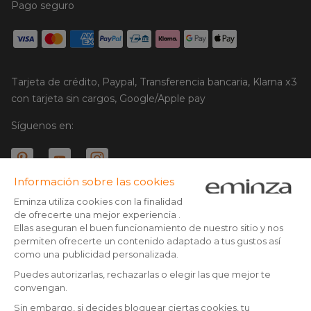
Pago seguro
Tarjeta de crédito, Paypal, Transferencia bancaria, Klarna x3
con tarjeta sin cargos, Google/Apple pay
Síguenos en:
© Copyright 2025 Eminza | Derechos reservados |
ESP
FRANCIA
ITALIA
ALEMANIA
* Tienes 30 días (a patir de la recepción o recogida de tu
paquete) para devolver los productos y ser reembolsado.
PAÍSES BAJOS
Excepto los paquetes voluminosos
SUIZA
** Todos los pedidos realizados antes de las 14:00 h son enviados