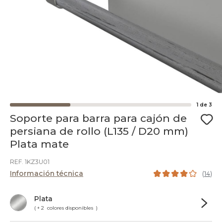
1
de
3
Soporte para barra para cajón de
persiana de rollo (L135 / D20 mm)
Plata mate
REF. 1KZ3U01
Información técnica
(
14
)
Plata
( + 2 colores disponibles )