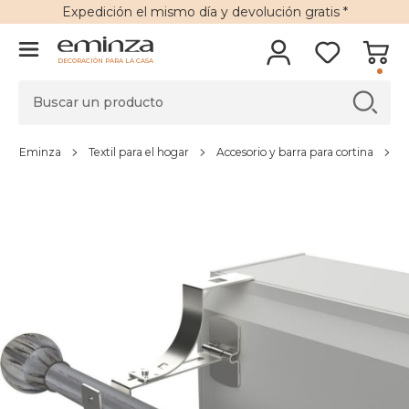
Expedición
el mismo día y
devolución gratis
*
DECORACIÓN PARA LA CASA
Eminza
Textil para el hogar
Accesorio y barra para cortina
C