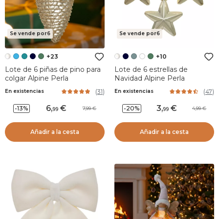
Se vende por6
Se vende por6
+23
+10
Lote de 6 piñas de pino para
Lote de 6 estrellas de
colgar Alpine Perla
Navidad Alpine Perla
(
31
)
(
47
)
En existencias
En existencias
6
,
3
,
-13%
-20%
7,99
4,99
99
99
Añadir a la cesta
Añadir a la cesta