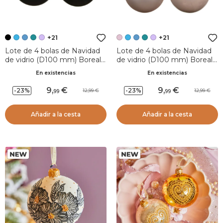
+21
+21
Lote de 4 bolas de Navidad
Lote de 4 bolas de Navidad
de vidrio (D100 mm) Boreal
de vidrio (D100 mm) Boreal
Negro
Rosa rubor
En existencias
En existencias
9
,
9
,
-23%
-23%
12,99
12,99
99
99
Añadir a la cesta
Añadir a la cesta