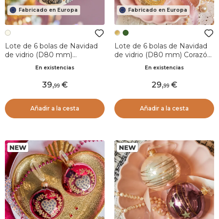
Fabricado en Europa
Fabricado en Europa
Lote de 6 bolas de Navidad
Lote de 6 bolas de Navidad
de vidrio (D80 mm)
de vidrio (D80 mm) Corazón
Arabesco Floral Negro y
de amor Oro y perla
En existencias
En existencias
blanco lana
39
,
29
,
99
99
Añadir a la cesta
Añadir a la cesta