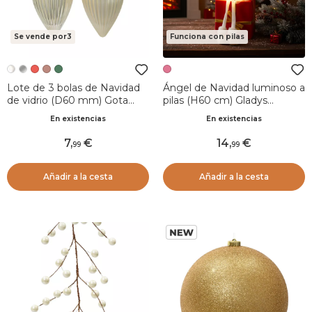
Se vende por3
Funciona con pilas
Lote de 3 bolas de Navidad
Ángel de Navidad luminoso a
de vidrio (D60 mm) Gota
pilas (H60 cm) Gladys
preciosa Perla
estrellas Rosa
En existencias
En existencias
7
,
14
,
99
99
Añadir a la cesta
Añadir a la cesta