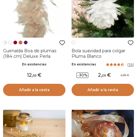
Guirnalda Boa de plumas
Bola suavidad para colgar
(184 cm) Deluxe Perla
Pluma Blanco
(
36
)
En existencias
En existencias
12
,
2
,
-30%
2,99
99
09
Añadir a la cesta
Añadir a la cesta