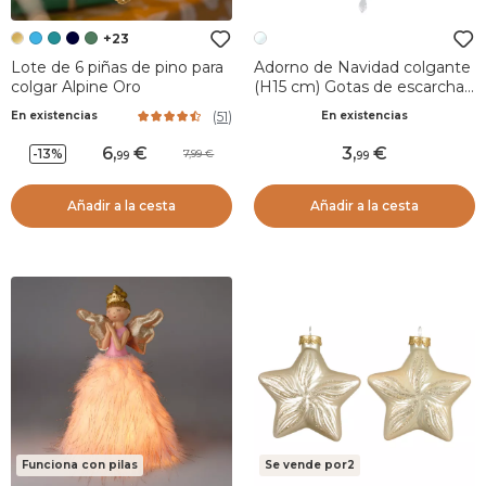
+23
Lote de 6 piñas de pino para
Adorno de Navidad colgante
colgar Alpine Oro
(H15 cm) Gotas de escarcha
Transparente
(
51
)
En existencias
En existencias
6
,
3
,
-13%
7,99
99
99
Añadir a la cesta
Añadir a la cesta
Funciona con pilas
Se vende por2