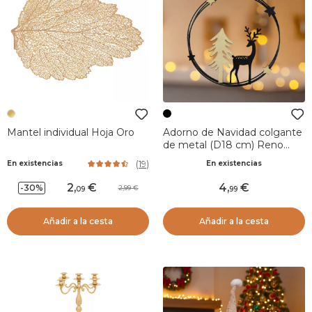
Mantel individual Hoja Oro
Adorno de Navidad colgante
de metal (D18 cm) Reno
chic Negro y dorado
(
19
)
En existencias
En existencias
2
,
4
,
-30%
2,99
09
99
Añadir a la cesta
Añadir a la cesta