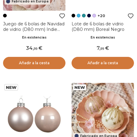
Fabricado en Europa
+20
Juego de 6 bolas de Navidad
Lote de 6 bolas de vidrio
de vidrio (D80 mm) Indie
(D80 mm) Boreal Negro
Negro
En existencias
En existencias
34
,
7
,
99
99
Añadir a la cesta
Añadir a la cesta
Fabricado en Europa