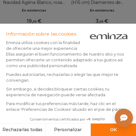
Navidad Agéna Blanco, rosa
(H15 cm) Diamantes de
y oro
Escarcha Transparente
En existencias
En existencias
19
,
3
,
99
99
Añadir a la cesta
Añadir a la cesta
Adorno de Navidad colgante
Rama decorativa (H88 cm)
(H20 cm) Estalactita de
Hojas preciosas Doradas