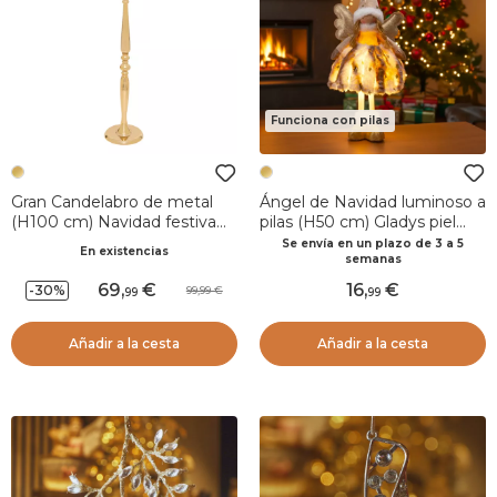
Funciona con pilas
Gran Candelabro de metal
Ángel de Navidad luminoso a
(H100 cm) Navidad festiva
pilas (H50 cm) Gladys piel
Dorado
Dorado
Se envía en un plazo de 3 a 5
En existencias
semanas
69
,
16
,
-30%
99,99
99
99
Añadir a la cesta
Añadir a la cesta