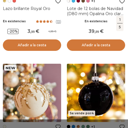
+1
Lazo brillante Royal Oro
Lote de 12 bolas de Navidad
(D80 mm) Opalina Oro claro
y perla
1
(
13
)
En existencias
En existencias
5
3
,
39
,
-20%
4,99
99
99
Añadir a la cesta
Añadir a la cesta
Se vende por4
+1