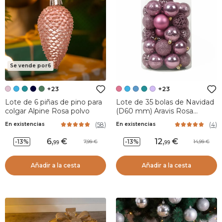
Se vende por6
+23
+23
Lote de 6 piñas de pino para
Lote de 35 bolas de Navidad
colgar Alpine Rosa polvo
(D60 mm) Aravis Rosa
antiguo
(
58
)
(
4
)
En existencias
En existencias
6
,
12
,
-13%
-13%
7,99
14,99
99
99
Añadir a la cesta
Añadir a la cesta