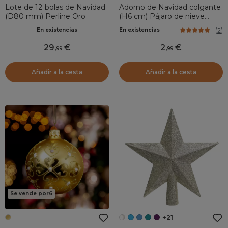
Lote de 12 bolas de Navidad
Adorno de Navidad colgante
(D80 mm) Perline Oro
(H6 cm) Pájaro de nieve
Blanco nacarado
(
2
)
En existencias
En existencias
29
,
2
,
99
99
Añadir a la cesta
Añadir a la cesta
Se vende por6
+21