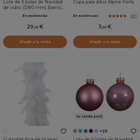
Lote de 6 bolas de Navidad
Copa para árbol Alpine Perla
de vidrio (D80 mm) Barroco
Oro claro
(
29
)
En existencias
En existencias
29
,
3
,
99
99
Añadir a la cesta
Añadir a la cesta
Se vende por6
+20
Guirnalda Boa de plumas
Lote de 6 bolas de Navidad