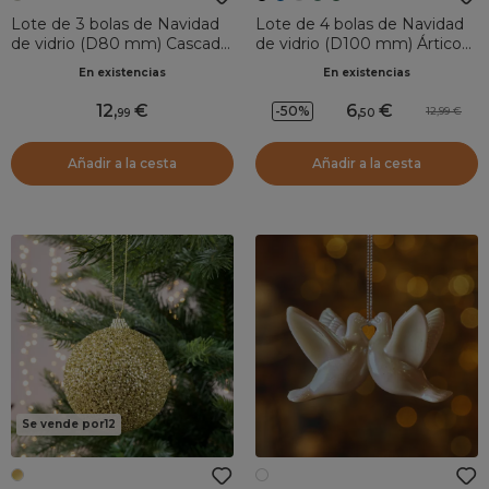
Lote de 3 bolas de Navidad
Lote de 4 bolas de Navidad
de vidrio (D80 mm) Cascada
de vidrio (D100 mm) Ártico
de perlas Blanco marfil
brillante Negro
En existencias
En existencias
12
,
6
,
-50%
12,99
99
50
Añadir a la cesta
Añadir a la cesta
Se vende por12