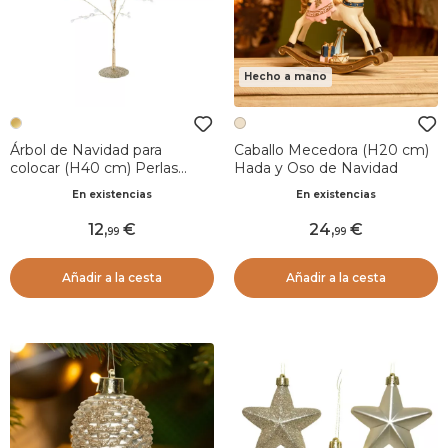
Hecho a mano
Árbol de Navidad para
Caballo Mecedora (H20 cm)
colocar (H40 cm) Perlas
Hada y Oso de Navidad
nacaradas y purpurina Oro
En existencias
En existencias
12
,
24
,
99
99
Añadir a la cesta
Añadir a la cesta