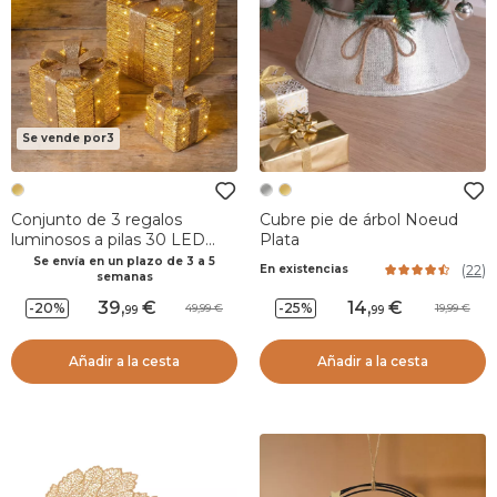
Se vende por3
Conjunto de 3 regalos
Cubre pie de árbol Noeud
luminosos a pilas 30 LED
Plata
(H30 cm) Westfield Oro y
Se envía en un plazo de 3 a 5
(
22
)
En existencias
Blanco cálido
semanas
39
,
14
,
-20%
-25%
49,99
19,99
99
99
Añadir a la cesta
Añadir a la cesta