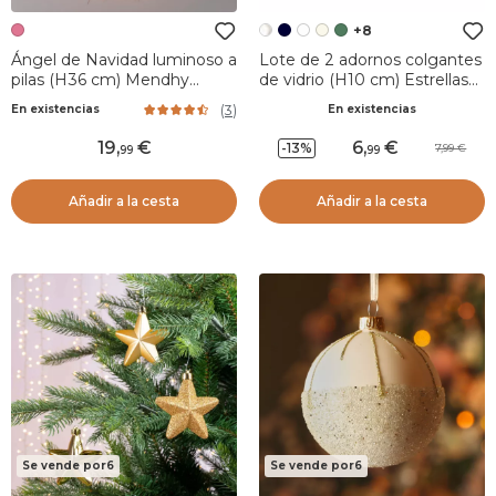
+8
Ángel de Navidad luminoso a
Lote de 2 adornos colgantes
pilas (H36 cm) Mendhy
de vidrio (H10 cm) Estrellas
vestido Rosa rubor
Celestiales Perla
(
3
)
En existencias
En existencias
19
,
6
,
-13%
7,99
99
99
Añadir a la cesta
Añadir a la cesta
Se vende por6
Se vende por6