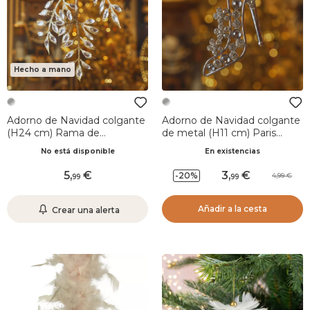
Hecho a mano
Adorno de Navidad colgante
Adorno de Navidad colgante
(H24 cm) Rama de
de metal (H11 cm) Paris
diamante Plateado
strass Plateado
No está disponible
En existencias
5
,
3
,
-20%
4,99
99
99
Añadir a la cesta
Crear una alerta