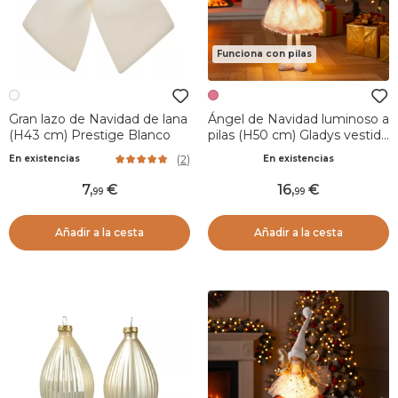
Funciona con pilas
Gran lazo de Navidad de lana
Ángel de Navidad luminoso a
(H43 cm) Prestige Blanco
pilas (H50 cm) Gladys vestido
Rosa
(
2
)
En existencias
En existencias
7
,
16
,
99
99
Añadir a la cesta
Añadir a la cesta