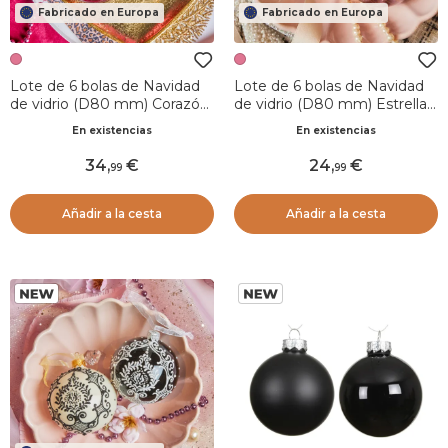
Fabricado en Europa
Fabricado en Europa
Lote de 6 bolas de Navidad
Lote de 6 bolas de Navidad
de vidrio (D80 mm) Corazón
de vidrio (D80 mm) Estrellas
leopardo Rosa oscuro
fugaces Perla y rosa oscuro
En existencias
En existencias
34
,
24
,
99
99
Añadir a la cesta
Añadir a la cesta