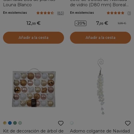
Louna Blanco
de vidrio (D80 mm) Boreal
Rosa viejo
(
83
)
(
1
)
En existencias
En existencias
12
,
7
,
-20%
9,99
99
99
Añadir a la cesta
Añadir a la cesta
Kit de decoración de árbol de
Adorno colgante de Navidad