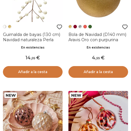
Guirnalda de bayas (130 cm)
Bola de Navidad (D140 mm)
Navidad naturaleza Perla
Aravis Oro con purpurina
En existencias
En existencias
14
,
4
,
99
99
Añadir a la cesta
Añadir a la cesta