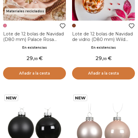
Materiales reciclados
Lote de 12 bolas de Navidad
Lote de 12 bolas de Navidad
(D80 mm) Palace Rosa
de vidrio (D80 mm) Wild
rubor y oscuro
Christmas Marrón café y
En existencias
En existencias
coñac
29
,
29
,
99
99
Añadir a la cesta
Añadir a la cesta