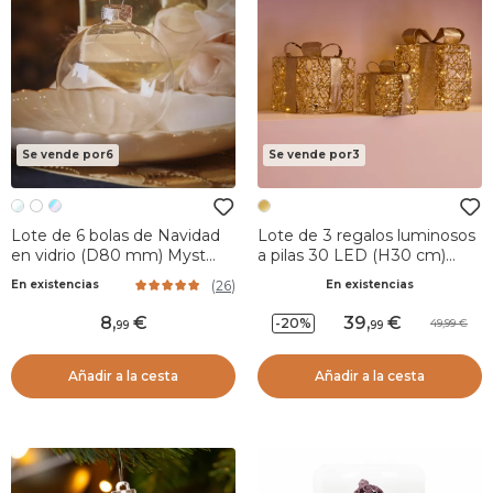
Se vende por6
Se vende por3
Lote de 6 bolas de Navidad
Lote de 3 regalos luminosos
en vidrio (D80 mm) Myst
a pilas 30 LED (H30 cm)
Transparente
Encanto Oro y Blanco cálido
(
26
)
En existencias
En existencias
8
,
39
,
-20%
49,99
99
99
Añadir a la cesta
Añadir a la cesta