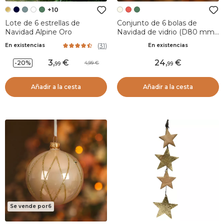
+10
Lote de 6 estrellas de
Conjunto de 6 bolas de
Navidad Alpine Oro
Navidad de vidrio (D80 mm)
Ballotine Blanco Lana
(
31
)
En existencias
En existencias
3
,
24
,
-20%
4,99
99
99
Añadir a la cesta
Añadir a la cesta
Se vende por6