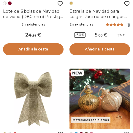
Lote de 6 bolas de Navidad
Estrella de Navidad para
de vidrio (D80 mm) Prestige
colgar Racimo de mangos
Perla
Oro
(
1
)
En existencias
En existencias
24
,
5
,
-50%
9,99
99
00
Añadir a la cesta
Añadir a la cesta
Materiales reciclados