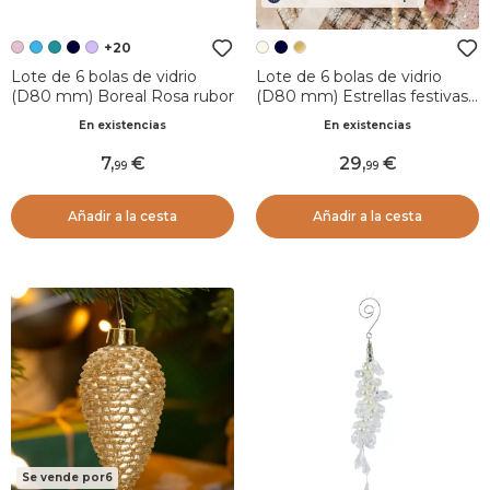
+20
Lote de 6 bolas de vidrio
Lote de 6 bolas de vidrio
(D80 mm) Boreal Rosa rubor
(D80 mm) Estrellas festivas
Rosa rubor y blanco lana
En existencias
En existencias
7
,
29
,
99
99
Añadir a la cesta
Añadir a la cesta
Se vende por6