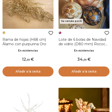
Se vende por6
Rama de hojas (H68 cm)
Lote de 6 bolas de Navidad
Álamo con purpurina Oro
de vidrio (D80 mm) Rococó
Multicolor
En existencias
En existencias
12
,
34
,
99
99
Añadir a la cesta
Añadir a la cesta