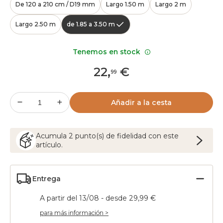
De 120 a 210 cm / D19 mm
Largo 1.50 m
Largo 2 m
Largo 2.50 m
de 1.85 a 3.50 m
Tenemos en stock
22
,
€
99
Añadir a la cesta
Acumula
2
punto(s) de fidelidad con este
artículo.
Entrega
A partir del 13/08 - desde 29,99 €
para más información >