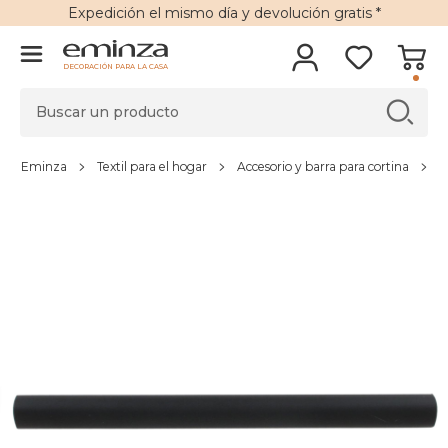
Expedición
el mismo día y
devolución gratis
*
DECORACIÓN PARA LA CASA
Eminza
Textil para el hogar
Accesorio y barra para cortina
B