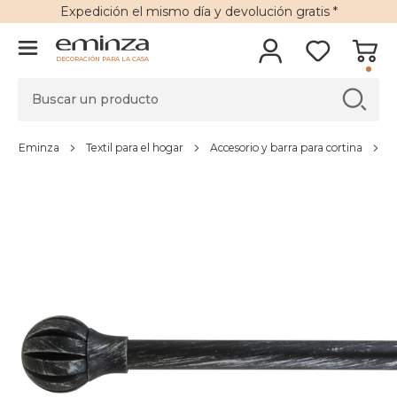
Expedición
el mismo día y
devolución gratis
*
DECORACIÓN PARA LA CASA
Eminza
Textil para el hogar
Accesorio y barra para cortina
C