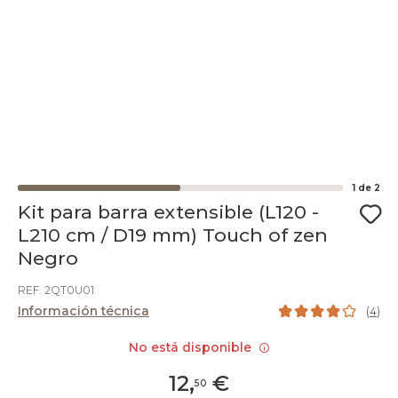
1
de
2
Kit para barra extensible (L120 -
L210 cm / D19 mm) Touch of zen
Negro
REF. 2QT0U01
Información técnica
(
4
)
No está disponible
12
,
€
50