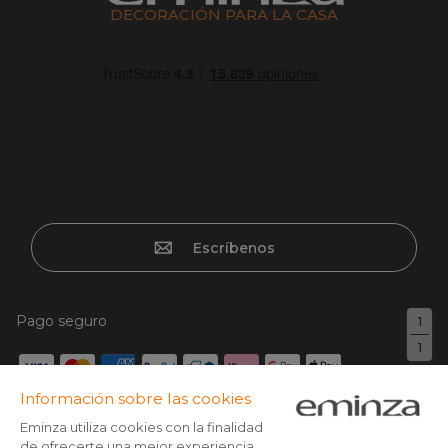
DECORACIÓN PARA LA CASA
Escríbenos
Pago seguro
1
1
Tarjeta de crédito, Paypal, Transferencia bancaria, Klarna x3
con tarjeta sin cargos, Google/Apple pay