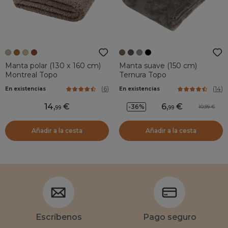
Manta polar (130 x 160 cm)
Manta suave (150 cm)
Montreal Topo
Ternura Topo
(
6
)
(
14
)
En existencias
En existencias
14
,
6
,
-36%
10,99
99
99
Añadir a la cesta
Añadir a la cesta
Escríbenos
Pago seguro