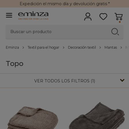
Expedición
el mismo día y
devolución gratis
*
DECORACIÓN PARA LA CASA
Eminza
Textil para el hogar
Decoración textil
Mantas
M
Topo
VER TODOS LOS FILTROS (1)