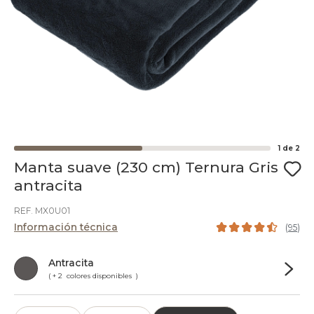
1
de
2
Manta suave (230 cm) Ternura Gris
antracita
REF. MX0U01
Información técnica
(
95
)
Antracita
( + 2 colores disponibles )