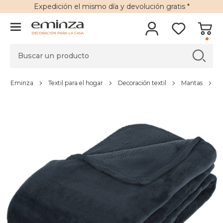
Expedición
el mismo día y
devolución gratis
*
DECORACIÓN PARA LA CASA
Eminza
Textil para el hogar
Decoración textil
Mantas
M