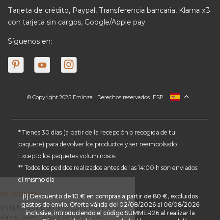
Tarjeta de crédito, Paypal, Transferencia bancaria, Klarna x3
con tarjeta sin cargos, Google/Apple pay
Síguenos en:
© Copyright 2025 Eminza | Derechos reservados |
ESP
FRANCIA
ITALIA
ALEMANIA
* Tienes 30 días (a patir de la recepción o recogida de tu
paquete) para devolver los productos y ser reembolsado.
PAÍSES BAJOS
Excepto los paquetes voluminosos
SUIZA
** Todos los pedidos realizados antes de las 14:00 h son enviados
DANMARK
el mismo día
(1) Descuento de 10 € en compras a partir de 80 €, excluidos
gastos de envío. Oferta válida del 02/08/2026 al 06/08/2026
inclusive, introduciendo el código SUMMER26 al realizar la