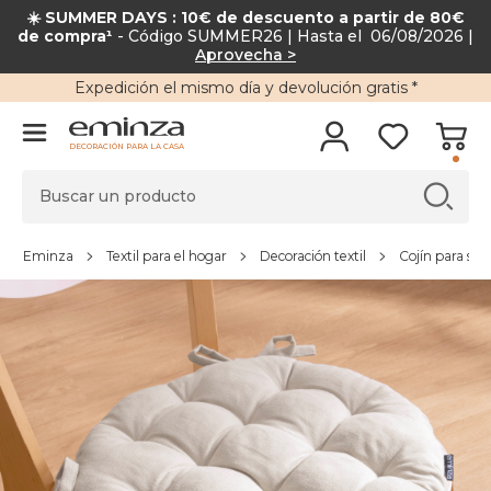
☀️ SUMMER DAYS : 10€ de descuento a partir de 80€
de compra¹
- Código SUMMER26 | Hasta el 06/08/2026 |
Aprovecha >
Expedición
el mismo día y
devolución gratis
*
DECORACIÓN PARA LA CASA
Eminza
Textil para el hogar
Decoración textil
Cojín para silla