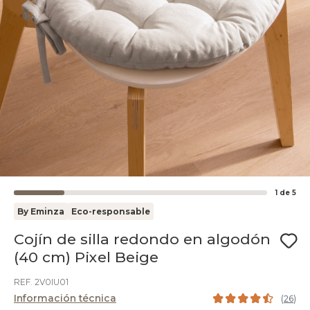
1
de
5
By Eminza
Eco-responsable
Cojín de silla redondo en algodón
(40 cm) Pixel Beige
REF. 2V0IU01
Información técnica
(
26
)