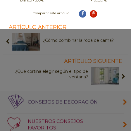
Blanco - 599€
-109,99 €
Compartir este artículo
ARTÍCULO ANTERIOR
¿Cómo combinar la ropa de cama?
ARTÍCULO SIGUIENTE
¿Qué cortina elegir según el tipo de
ventana?
CONSEJOS DE DECORACIÓN
NUESTROS CONSEJOS
FAVORITOS