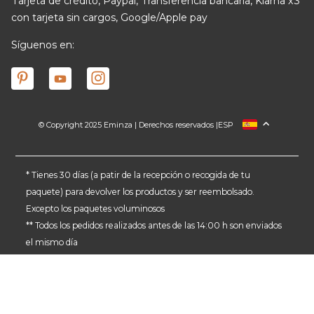
Tarjeta de crédito, Paypal, Transferencia bancaria, Klarna x3
con tarjeta sin cargos, Google/Apple pay
Síguenos en:
© Copyright 2025 Eminza | Derechos reservados |
ESP
FRANCIA
ITALIA
ALEMANIA
* Tienes 30 días (a patir de la recepción o recogida de tu
paquete) para devolver los productos y ser reembolsado.
PAÍSES BAJOS
Excepto los paquetes voluminosos
SUIZA
** Todos los pedidos realizados antes de las 14:00 h son enviados
DANMARK
el mismo día