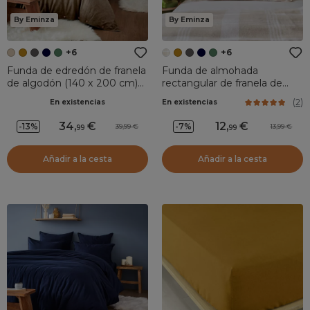
By Eminza
By Eminza
+6
+6
Funda de edredón de franela
Funda de almohada
de algodón (140 x 200 cm)
rectangular de franela de
Nina Ficelle
algodón (50 x 80 cm) Nina
(
2
)
En existencias
En existencias
cuadros Beige
34
,
12
,
-13%
-7%
39,99
13,99
99
99
Añadir a la cesta
Añadir a la cesta