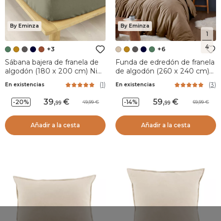
By Eminza
By Eminza
1
4
+3
+6
Sábana bajera de franela de
Funda de edredón de franela
algodón (180 x 200 cm) Nina
de algodón (260 x 240 cm)
Verde romarin
Nina Ficelle
(
1
)
(
3
)
En existencias
En existencias
39
,
59
,
-20%
-14%
49,99
69,99
99
99
Añadir a la cesta
Añadir a la cesta