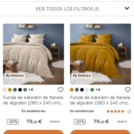
VER TODOS LOS FILTROS (1)
By Eminza
By Eminza
+6
+6
Funda de edredón de franela
Funda de edredón de franela
de algodón (280 x 240 cm)
de algodón (280 x 240 cm)
Nina Beige
Nina Ocre
(
1
)
En existencias
En existencias
79
,
79
,
-20%
-20%
99,99
99,99
99
99