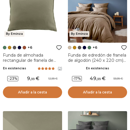
By Eminza
By Eminza
+6
+6
Funda de almohada
Funda de edredón de franela
rectangular de franela de
de algodón (240 x 220 cm)
algodón (50 x 70 cm) Nina
Nina Ficelle
(
2
)
En existencias
En existencias
Verde romero
9
,
49
,
-23%
-17%
12,99
59,99
99
99
Añadir a la cesta
Añadir a la cesta