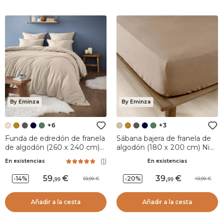
By Eminza
By Eminza
+6
+3
Funda de edredón de franela
Sábana bajera de franela de
de algodón (260 x 240 cm)
algodón (180 x 200 cm) Nina
Nina Beige
Ficelle
(
1
)
En existencias
En existencias
59
,
39
,
-14%
-20%
69,99
49,99
99
99
Añadir a la cesta
Añadir a la cesta