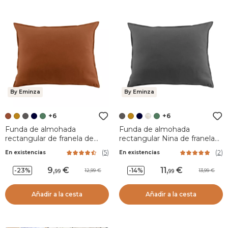
By Eminza
By Eminza
+6
+6
Funda de almohada
Funda de almohada
rectangular de franela de
rectangular Nina de franela
algodón (50 x 70 cm) Nina
(50 x 80 cm) Nina Gris
(
5
)
(
2
)
En existencias
En existencias
Terracotta
antracita
9
,
11
,
-23%
-14%
12,99
13,99
99
99
Añadir a la cesta
Añadir a la cesta