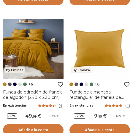
By Eminza
By Eminza
+6
+6
Funda de edredón de franela
Funda de almohada
de algodón (240 x 220 cm)
rectangular de franela de
Nina Amarillo ocre
algodón (50 x 70 cm) Nina
(
4
)
(
4
)
En existencias
En existencias
Amarillo ocre
49
,
9
,
-17%
-23%
59,99
12,99
99
99
Añadir a la cesta
Añadir a la cesta