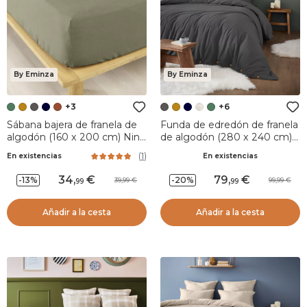
By Eminza
By Eminza
+3
+6
Sábana bajera de franela de
Funda de edredón de franela
algodón (160 x 200 cm) Nina
de algodón (280 x 240 cm)
Verde romarin
Nina Gris antracita
(
1
)
En existencias
En existencias
34
,
79
,
-13%
-20%
39,99
99,99
99
99
Añadir a la cesta
Añadir a la cesta