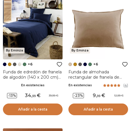
By Eminza
By Eminza
+6
+6
Funda de edredón de franela
Funda de almohada
de algodón (140 x 200 cm)
rectangular de franela de
Nina Azul noche
algodón (50 x 70 cm) Nina
(
4
)
En existencias
En existencias
Ficelle
34
,
9
,
-13%
-23%
39,99
12,99
99
99
Añadir a la cesta
Añadir a la cesta