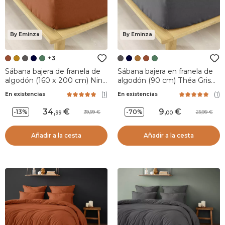
By Eminza
By Eminza
+3
Sábana bajera de franela de
Sábana bajera en franela de
algodón (160 x 200 cm) Nina
algodón (90 cm) Théa Gris
Terracotta
antracita
(
1
)
(
1
)
En existencias
En existencias
34
,
9
,
-13%
-70%
39,99
29,99
99
00
Añadir a la cesta
Añadir a la cesta