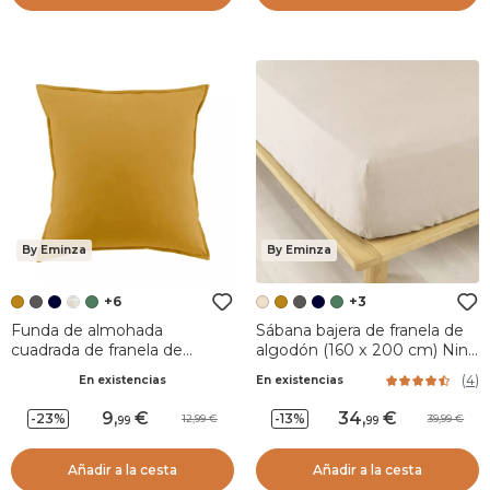
By Eminza
By Eminza
+6
+3
Funda de almohada
Sábana bajera de franela de
cuadrada de franela de
algodón (160 x 200 cm) Nina
algodón (63 x 63 cm) Nina
Beige
(
4
)
En existencias
En existencias
Amarillo ocre
9
,
34
,
-23%
-13%
12,99
39,99
99
99
Añadir a la cesta
Añadir a la cesta