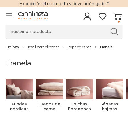
Expedición
el mismo día y
devolución gratis
*
DECORACIÓN PARA LA CASA
Eminza
Textil para el hogar
Ropa de cama
Franela
Franela
Fundas
Juegos de
Colchas,
Sábanas
nórdicas
cama
Edredones
bajeras