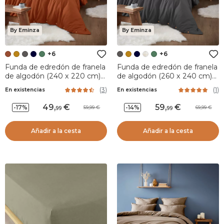
By Eminza
By Eminza
+6
+6
Funda de edredón de franela
Funda de edredón de franela
de algodón (240 x 220 cm)
de algodón (260 x 240 cm)
Nina Terracotta
Nina Gris antracita
(
3
)
(
1
)
En existencias
En existencias
49
,
59
,
-17%
-14%
59,99
69,99
99
99
Añadir a la cesta
Añadir a la cesta