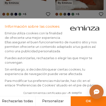
By Eminza
By Eminza
+6
+6
Funda de almohada
Funda de edredón de franela
rectangular de franela de
de algodón (280 x 240 cm)
algodón (50 x 80 cm) Nina
Nina Terracotta
(
2
)
(
2
)
En existencias
En existencias
Terracotta
12
,
79
,
-7%
-20%
13,99
99,99
99
99
Añadir a la cesta
Añadir a la cesta