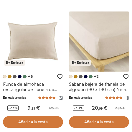
By Eminza
By Eminza
+6
+2
Funda de almohada
Sábana bajera de franela de
rectangular de franela de
algodón (90 x 190 cm) Nina
algodón (50 x 70 cm) Nina
Beige
(
3
)
(
1
)
En existencias
En existencias
Beige
9
,
20
,
-23%
-30%
12,99
29,99
99
99
Añadir a la cesta
Añadir a la cesta