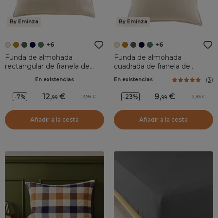
By Eminza
By Eminza
+6
+6
Funda de almohada
Funda de almohada
rectangular de franela de
cuadrada de franela de
algodón (50 x 80 cm) Nina
algodón (63 x 63 cm) Nina
(
3
)
En existencias
En existencias
Beige
Beige
12
,
9
,
-7%
-23%
13,99
12,99
99
99
Añadir a la cesta
Añadir a la cesta