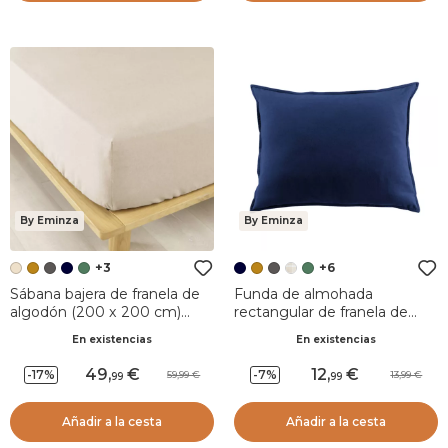
By Eminza
By Eminza
+3
+6
Sábana bajera de franela de
Funda de almohada
algodón (200 x 200 cm)
rectangular de franela de
Nina Beige
algodón (50 x 80 cm) Nina
En existencias
En existencias
Azul noche
49
,
12
,
-17%
-7%
59,99
13,99
99
99
Añadir a la cesta
Añadir a la cesta