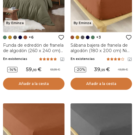
By Eminza
By Eminza
+6
+3
Funda de edredón de franela
Sábana bajera de franela de
de algodón (260 x 240 cm)
algodón (180 x 200 cm) Nina
Nina Verde romero
Terracotta
(
2
)
(
2
)
En existencias
En existencias
59
,
39
,
-14%
-20%
69,99
49,99
99
99
Añadir a la cesta
Añadir a la cesta