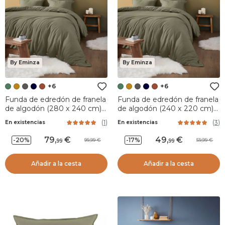
By Eminza
By Eminza
+6
+6
Funda de edredón de franela
Funda de edredón de franela
de algodón (280 x 240 cm)
de algodón (240 x 220 cm)
Nina Verde romarin
Nina Verde romero
(
1
)
(
3
)
En existencias
En existencias
79
,
49
,
-20%
-17%
99,99
59,99
99
99
Añadir a la cesta
Añadir a la cesta