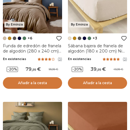
By Eminza
By Eminza
+6
+3
Funda de edredón de franela
Sábana bajera de franela de
de algodón (280 x 240 cm)
algodón (180 x 200 cm) Nina
Nina Ficelle
Beige
(
3
)
(
3
)
En existencias
En existencias
79
,
39
,
-20%
-20%
99,99
49,99
99
99
Añadir a la cesta
Añadir a la cesta