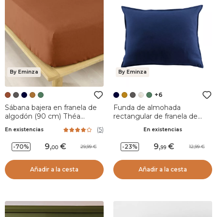
By Eminza
By Eminza
+6
Sábana bajera en franela de
Funda de almohada
algodón (90 cm) Théa
rectangular de franela de
Terracota
algodón (50 x 70 cm) Nina
(
5
)
En existencias
En existencias
Azul noche
9
,
9
,
-70%
-23%
29,99
12,99
00
99
Añadir a la cesta
Añadir a la cesta