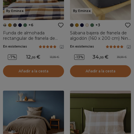
By Eminza
By Eminza
+6
+3
Funda de almohada
Sábana bajera de franela de
rectangular de franela de
algodón (160 x 200 cm) Nina
algodón (50 x 80 cm) Nina
Gris antracita
(
2
)
(
2
)
En existencias
En existencias
cuadros Multicolor
12
,
34
,
-7%
-13%
13,99
39,99
99
99
Añadir a la cesta
Añadir a la cesta