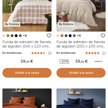
By Eminza
By Eminza
+6
+6
Funda de edredón de franela
Funda de edredón de franela
de algodón (240 x 220 cm)
de algodón (200 x 200 cm)
Nina cuadros Beige
Nina Beige
(
3
)
(
2
)
En existencias
En existencias
59
,
39
,
-20%
49,99
99
99
Añadir a la cesta
Añadir a la cesta