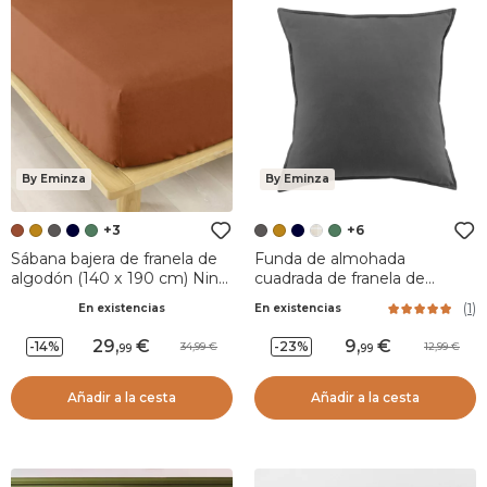
By Eminza
By Eminza
+3
+6
Sábana bajera de franela de
Funda de almohada
algodón (140 x 190 cm) Nina
cuadrada de franela de
Terracotta
algodón (63 x 63 cm) Nina
(
1
)
En existencias
En existencias
Gris granito
29
,
9
,
-14%
-23%
34,99
12,99
99
99
Añadir a la cesta
Añadir a la cesta