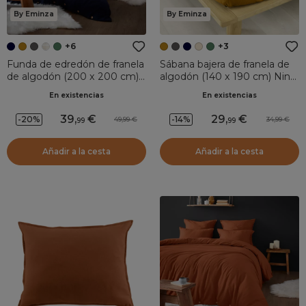
By Eminza
By Eminza
+6
+3
Funda de edredón de franela
Sábana bajera de franela de
de algodón (200 x 200 cm)
algodón (140 x 190 cm) Nina
Nina Azul noche
Amarillo ocre
En existencias
En existencias
39
,
29
,
-20%
-14%
49,99
34,99
99
99
Añadir a la cesta
Añadir a la cesta