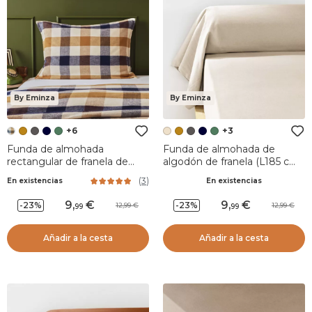
By Eminza
By Eminza
+6
+3
Funda de almohada
Funda de almohada de
rectangular de franela de
algodón de franela (L185 cm)
algodón (50 x 70 cm) Nina
Nina Beige
(
3
)
En existencias
En existencias
cuadros Multicolor
9
,
9
,
-23%
-23%
12,99
12,99
99
99
Añadir a la cesta
Añadir a la cesta