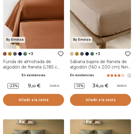
By Eminza
By Eminza
+3
+3
Funda de almohada de
Sábana bajera de franela de
algodón de franela (L185 cm)
algodón (160 x 200 cm) Nina
Nina Terracota
Ficelle
(
1
)
En existencias
En existencias
9
,
34
,
-23%
-13%
12,99
39,99
99
99
Añadir a la cesta
Añadir a la cesta