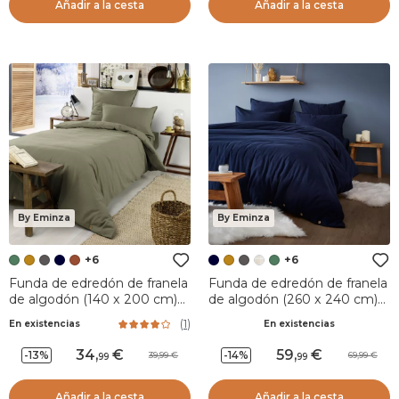
Añadir a la cesta
Añadir a la cesta
By Eminza
By Eminza
+6
+6
Funda de edredón de franela
Funda de edredón de franela
de algodón (140 x 200 cm)
de algodón (260 x 240 cm)
Nina Verde romarin
Nina Azul noche
(
1
)
En existencias
En existencias
34
,
59
,
-13%
-14%
39,99
69,99
99
99
Añadir a la cesta
Añadir a la cesta