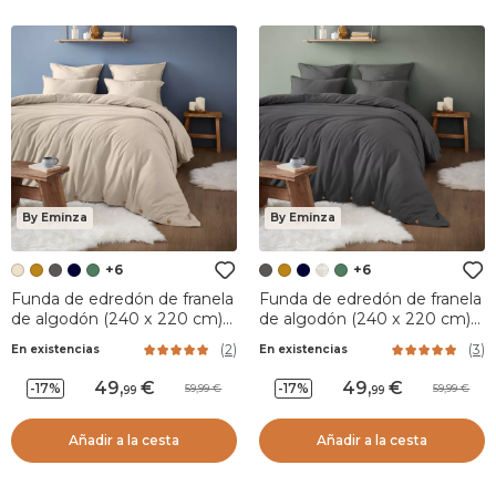
By Eminza
By Eminza
+6
+6
Funda de edredón de franela
Funda de edredón de franela
de algodón (240 x 220 cm)
de algodón (240 x 220 cm)
Nina Beige
Nina Gris granito
(
2
)
(
3
)
En existencias
En existencias
49
,
49
,
-17%
-17%
59,99
59,99
99
99
Añadir a la cesta
Añadir a la cesta