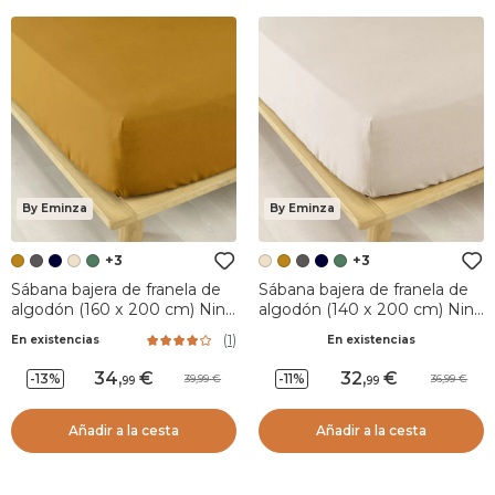
By Eminza
By Eminza
+3
+3
Sábana bajera de franela de
Sábana bajera de franela de
algodón (160 x 200 cm) Nina
algodón (140 x 200 cm) Nina
Amarillo ocre
Beige
(
1
)
En existencias
En existencias
34
,
32
,
-13%
-11%
39,99
36,99
99
99
Añadir a la cesta
Añadir a la cesta