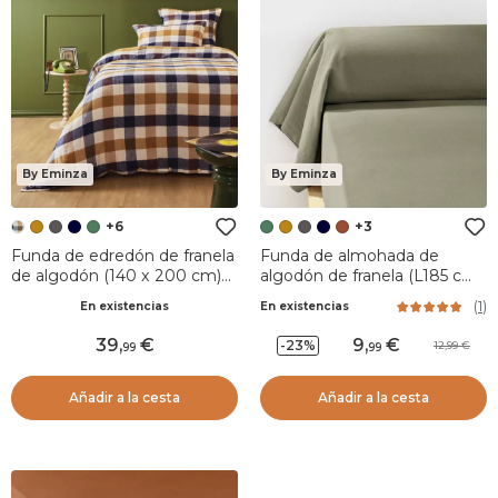
By Eminza
By Eminza
+6
+3
Funda de edredón de franela
Funda de almohada de
de algodón (140 x 200 cm)
algodón de franela (L185 cm)
Nina cuadros Multicolor
Nina Verde romero
(
1
)
En existencias
En existencias
39
,
9
,
-23%
12,99
99
99
Añadir a la cesta
Añadir a la cesta