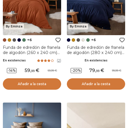
By Eminza
By Eminza
+6
+6
Funda de edredón de franela
Funda de edredón de franela
de algodón (260 x 240 cm)
de algodón (280 x 240 cm)
Nina Terracotta
Nina Azul noche
(
2
)
En existencias
En existencias
59
,
79
,
-14%
-20%
69,99
99,99
99
99
Añadir a la cesta
Añadir a la cesta