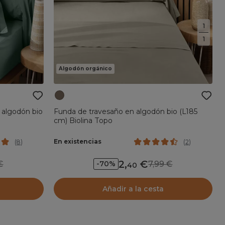
1
1
Algodón orgánico
 algodón bio
Funda de travesaño en algodón bio (L185
cm) Biolina Topo
En existencias
(
8
)
(
2
)
2
,
9
7,99
-70%
40
Añadir a la cesta