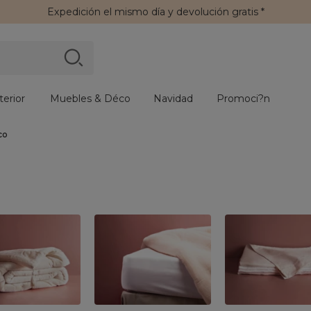
Expedición
el mismo día y
devolución gratis
*
erior
Muebles & Déco
Navidad
Promoci?n
co