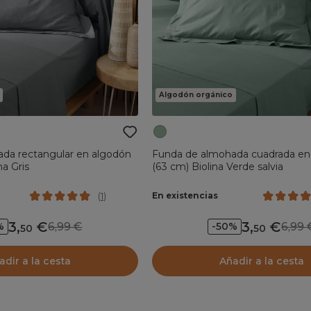
Algodón orgánico
da rectangular en algodón
Funda de almohada cuadrada en
na Gris
(63 cm) Biolina Verde salvia
En existencias
(
1
)
3
,
3
,
6,99
6,9
%
-50%
50
50
adir a la cesta
Añadir a la cesta