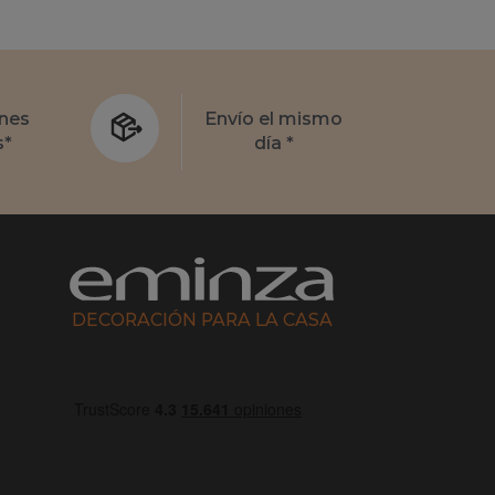
nes
Envío el mismo
s*
día *
DECORACIÓN PARA LA CASA