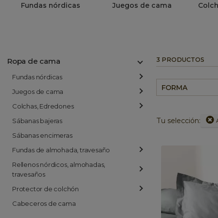
Fundas nórdicas
Juegos de cama
Colch
3 PRODUCTOS
Ropa de cama
Fundas nórdicas
FORMA
Juegos de cama
Colchas, Edredones
Tu selección:
Sábanas bajeras
Sábanas encimeras
Fundas de almohada, travesaño
Rellenos nórdicos, almohadas,
travesaños
Protector de colchón
Cabeceros de cama