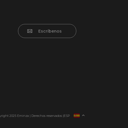
Escríbenos
FRANCIA
right 2025 Eminza | Derechos reservados |
ESP
ITALIA