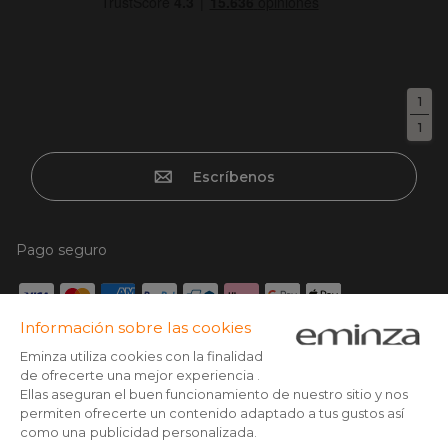
1
1
Escríbenos
Pago seguro
Tarjeta de crédito, Paypal, Transferencia bancaria, Klarna x3
con tarjeta sin cargos, Google/Apple pay
Síguenos en: