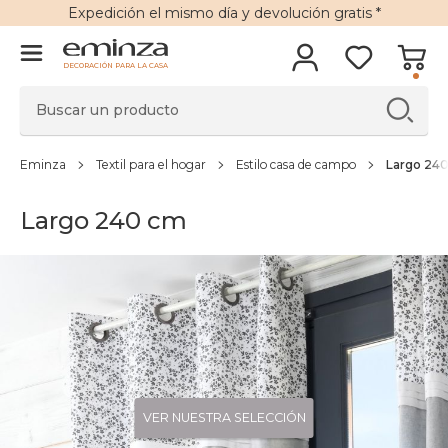
Expedición
el mismo día y
devolución gratis
*
DECORACIÓN PARA LA CASA
Eminza
Textil para el hogar
Estilo casa de campo
Largo 24
Largo 240 cm
VER NUESTRA SELECCIÓN