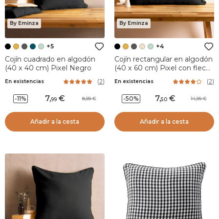
By Eminza
By Eminza
+5
+4
Cojín cuadrado en algodón
Cojín rectangular en algodón
(40 x 40 cm) Pixel Negro
(40 x 60 cm) Pixel con flecos
Negro
(
2
)
(
2
)
En existencias
En existencias
7
,
7
,
-11%
-50%
8,99
14,99
99
50
Añadir a la cesta
Añadir a la cesta