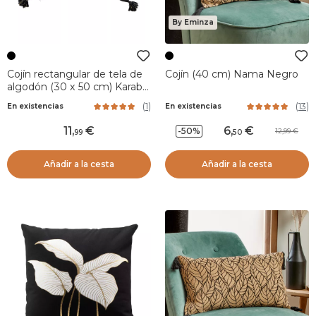
By Eminza
Cojín rectangular de tela de
Cojín (40 cm) Nama Negro
algodón (30 x 50 cm) Karaba
Negro
(
1
)
(
13
)
En existencias
En existencias
11
,
6
,
-50%
12,99
99
50
Añadir a la cesta
Añadir a la cesta