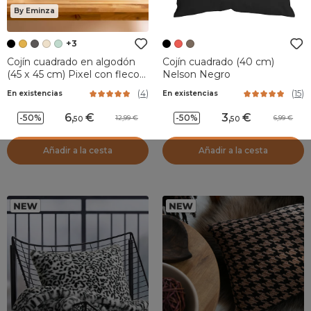
By Eminza
+3
Cojín cuadrado en algodón
Cojín cuadrado (40 cm)
(45 x 45 cm) Pixel con flecos
Nelson Negro
Negro
(
4
)
(
15
)
En existencias
En existencias
6
,
3
,
-50%
-50%
12,99
6,99
50
50
Añadir a la cesta
Añadir a la cesta