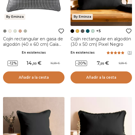
By Eminza
By Eminza
+5
Cojín rectangular en gasa de
Cojín rectangular en algodón
algodón (40 x 60 cm) Gaïa
(30 x 50 cm) Pixel Negro
vichy Negro
(
3
)
En existencias
En existencias
14
,
7
,
-12%
-20%
16,99
9,99
99
99
Añadir a la cesta
Añadir a la cesta