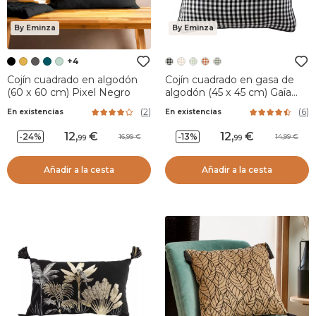
By Eminza
By Eminza
+4
Cojín cuadrado en algodón
Cojín cuadrado en gasa de
(60 x 60 cm) Pixel Negro
algodón (45 x 45 cm) Gaïa
vichy Negro
(
2
)
(
6
)
En existencias
En existencias
12
,
12
,
-24%
-13%
16,99
14,99
99
99
Añadir a la cesta
Añadir a la cesta