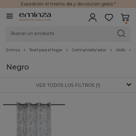
Expedición
el mismo día y
devolución gratis
*
DECORACIÓN PARA LA CASA
Eminza
Textil para el hogar
Cortina/visillo/ estor
Visillo
Negro
VER TODOS LOS FILTROS (1)