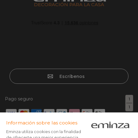
DECORACIÓN PARA LA CASA
Escríbenos
Pago seguro
1
1
Tarjeta de crédito, Paypal, Transferencia bancaria, Klarna x3
con tarjeta sin cargos, Google/Apple pay