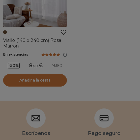
Visillo (140 x 240 cm) Rosa
Marron
(
1
)
En existencias
8
,
-50%
16,99
50
Añadir a la cesta
Escríbenos
Pago seguro