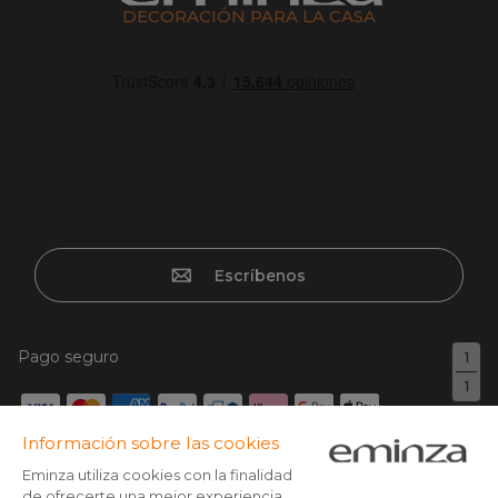
DECORACIÓN PARA LA CASA
Escríbenos
Pago seguro
1
1
Tarjeta de crédito, Paypal, Transferencia bancaria, Klarna x3
con tarjeta sin cargos, Google/Apple pay