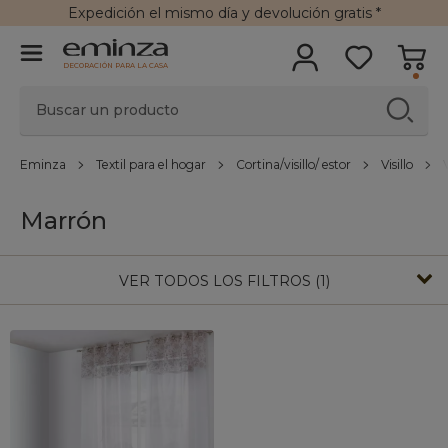
Expedición
el mismo día y
devolución gratis
*
DECORACIÓN PARA LA CASA
Eminza
Textil para el hogar
Cortina/visillo/ estor
Visillo
Marrón
VER TODOS LOS FILTROS (1)