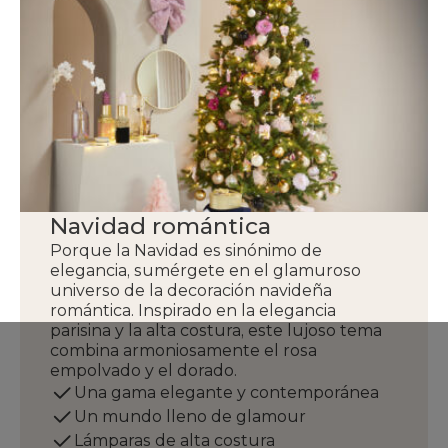
Navidad romántica
Porque la Navidad es sinónimo de
elegancia, sumérgete en el glamuroso
universo de la decoración navideña
romántica. Inspirado en la elegancia
parisina y la alta costura, este lujoso tema
combina armoniosamente el rosa
empolvado y el dorado.
Una gama elegante y contemporánea
Un mundo lleno de glamour
Lámparas de alta costura