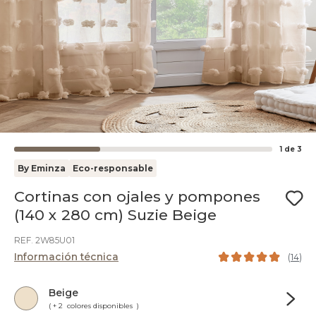
1
de
3
By Eminza
Eco-responsable
Cortinas con ojales y pompones
(140 x 280 cm) Suzie Beige
REF. 2W85U01
Información técnica
(
14
)
Beige
( + 2 colores disponibles )