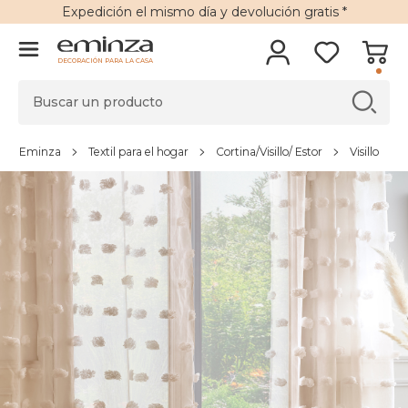
Expedición
el mismo día y
devolución gratis
*
DECORACIÓN PARA LA CASA
Eminza
Textil para el hogar
Cortina/Visillo/ Estor
Visillo