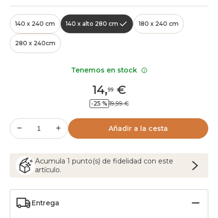
140 x 240 cm
140 x alto 280 cm
180 x 240 cm
280 x 240cm
Tenemos en stock
14
,
€
99
-25 %
19,99 €
Añadir a la cesta
Acumula
1
punto(s) de fidelidad con este
artículo.
Entrega