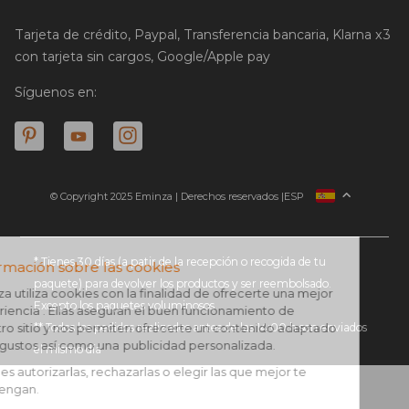
Tarjeta de crédito, Paypal, Transferencia bancaria, Klarna x3
con tarjeta sin cargos, Google/Apple pay
Síguenos en:
© Copyright 2025 Eminza | Derechos reservados |
ESP
FRANCIA
ITALIA
ALEMANIA
* Tienes 30 días (a patir de la recepción o recogida de tu
paquete) para devolver los productos y ser reembolsado.
PAÍSES BAJOS
Excepto los paquetes voluminosos
SUIZA
** Todos los pedidos realizados antes de las 14:00 h son enviados
DANMARK
el mismo día