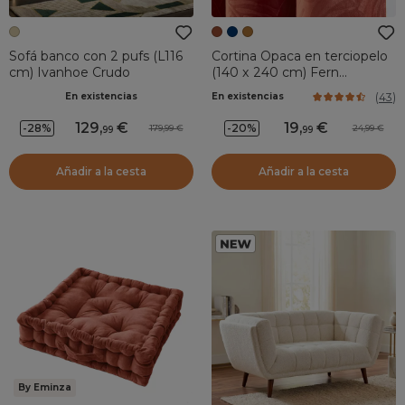
Sofá banco con 2 pufs (L116
Cortina Opaca en terciopelo
cm) Ivanhoe Crudo
(140 x 240 cm) Fern
Terracota
(
43
)
En existencias
En existencias
129
,
19
,
-28%
-20%
179,99
24,99
99
99
Añadir a la cesta
Añadir a la cesta
By Eminza