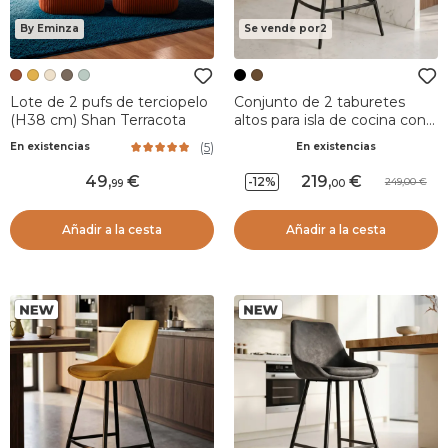
By Eminza
Se vende por2
Lote de 2 pufs de terciopelo
Conjunto de 2 taburetes
(H38 cm) Shan Terracota
altos para isla de cocina con
respaldo de imitación cuero
(
5
)
En existencias
En existencias
(Asiento 67cm) Juno Negro
49
,
219
,
-12%
249,00
99
00
Añadir a la cesta
Añadir a la cesta