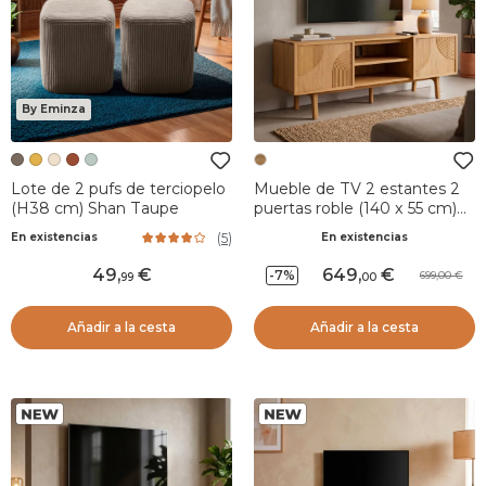
By Eminza
Lote de 2 pufs de terciopelo
Mueble de TV 2 estantes 2
(H38 cm) Shan Taupe
puertas roble (140 x 55 cm)
Olys Natural
(
5
)
En existencias
En existencias
49
,
649
,
-7%
699,00
99
00
Añadir a la cesta
Añadir a la cesta