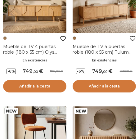
Mueble de TV 4 puertas
Mueble de TV 4 puertas
roble (180 x 55 cm) Olys
roble (180 x 55 cm) Tulum
Natural
Natural
En existencias
En existencias
749
,
749
,
-6%
-6%
799,00
799,00
00
00
Añadir a la cesta
Añadir a la cesta