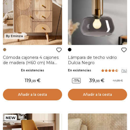
By Eminza
Cómoda cajonera 4 cajones
Lámpara de techo vidrio
de madera (H60 cm) Mila
Dulcia Negro
Natural
(
14
)
En existencias
En existencias
119
,
39
,
-11%
44,99
99
99
Añadir a la cesta
Añadir a la cesta