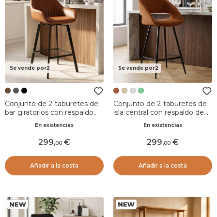
Se vende por2
Se vende por2
Conjunto de 2 taburetes de
Conjunto de 2 taburetes de
bar giratorios con respaldo
isla central con respaldo de
(Asiento 75cm) Zila Marrón
terciopelo acanalado
En existencias
En existencias
(Asiento 68cm) Kosmo
Cognac
299
,
299
,
00
00
Añadir a la cesta
Añadir a la cesta