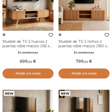
Mueble de TV 2 huecos 2
Mueble de TV 2 nichos 2
puertas roble macizo (165 x
puertas roble macizo (180 x
58 cm) Bilbao Natural
45 cm) Altos Natural
En existencias
En existencias
699
,
799
,
00
00
Añadir a la cesta
Añadir a la cesta