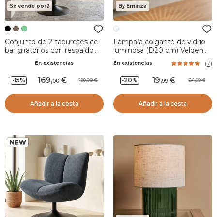
Se vende por2
By Eminza
Conjunto de 2 taburetes de
Lámpara colgante de vidrio
bar giratorios con respaldo
luminosa (D20 cm) Velden
ajustable en altura (Asiento
Transparente
(
7
)
En existencias
En existencias
de 63 a 84 cm) Carly Negro
169
,
19
,
-15%
-20%
199,00
24,99
00
99
Añadir a la cesta
Añadir a la cesta