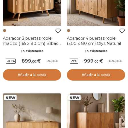
Aparador 3 puertas roble
Aparador 4 puertas roble
macizo (165 x 80 cm) Bilbao
(200 x 80 cm) Olys Natural
Natural
En existencias
En existencias
899
,
999
,
-10%
-9%
999,00
1.099,00
00
00
Añadir a la cesta
Añadir a la cesta