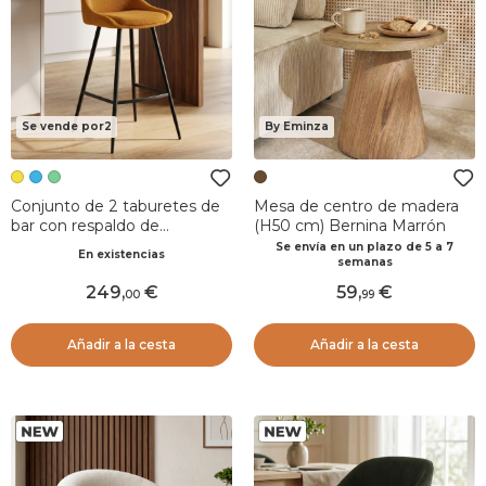
Se vende por2
By Eminza
Conjunto de 2 taburetes de
Mesa de centro de madera
bar con respaldo de
(H50 cm) Bernina Marrón
terciopelo acanalado
Se envía en un plazo de 5 a 7
En existencias
(Asiento 75cm) Juno Amarillo
semanas
curry
249
,
59
,
00
99
Añadir a la cesta
Añadir a la cesta