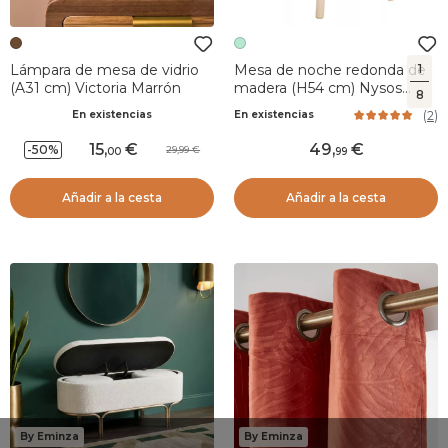
1
Lámpara de mesa de vidrio
Mesa de noche redonda de
(A31 cm) Victoria Marrón
madera (H54 cm) Nysos
8
Verde Agua
(
2
)
En existencias
En existencias
15
,
49
,
-50%
29,99
00
99
Añadir a la cesta
Añadir a la cesta
By Eminza
By Eminza