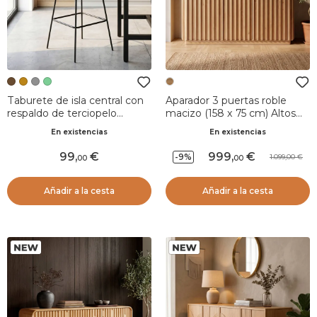
Taburete de isla central con
Aparador 3 puertas roble
respaldo de terciopelo
macizo (158 x 75 cm) Altos
acanalado (Asiento 67cm)
Natural
En existencias
En existencias
Orion Marrón oscuro
99
,
999
,
-9%
1.099,00
00
00
Añadir a la cesta
Añadir a la cesta