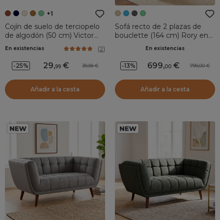
+1
Cojín de suelo de terciopelo
Sofá recto de 2 plazas de
de algodón (50 cm) Victor
bouclette (164 cm) Rory en
Terracota
Crudo
(
2
)
En existencias
En existencias
29
,
699
,
-25%
-13%
39,99
799,00
99
00
Añadir a la cesta
Añadir a la cesta