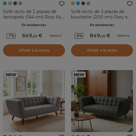
Sofá recto de 2 plazas de
Sofá recto de 3 plazas de
terciopelo (164 cm) Rory Azul
bouclette (200 cm) Rory en
oscuro
Crudo
En existencias
En existencias
649
,
849
,
-7%
-6%
699,00
899,00
00
00
Añadir a la cesta
Añadir a la cesta