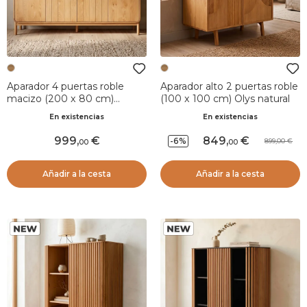
Aparador 4 puertas roble
Aparador alto 2 puertas roble
macizo (200 x 80 cm)
(100 x 100 cm) Olys natural
Tulum Natural
En existencias
En existencias
999
,
849
,
-6%
899,00
00
00
Añadir a la cesta
Añadir a la cesta