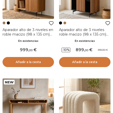
Aparador alto de 3 niveles en
Aparador alto de 3 niveles
roble macizo (98 x 135 cm)
roble macizo (98 x 135 cm)
Rytm Natural
Rytm Negro
En existencias
En existencias
999
,
899
,
-10%
999,00
00
00
Añadir a la cesta
Añadir a la cesta