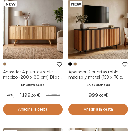
Aparador 4 puertas roble
Aparador 3 puertas roble
macizo (200 x 80 cm) Bilbao
macizo y metal (159 x 76 cm)
Natural
Rytm Negro
En existencias
En existencias
1.199
,
999
,
-8%
1.299,00
00
00
Añadir a la cesta
Añadir a la cesta