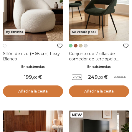
By Eminza
Se vende por2
Sillón de rizo (H66 cm) Lexy
Conjunto de 2 sillas de
Blanco
comedor de terciopelo
acanalado (Asiento 49 cm)
En existencias
En existencias
Orka Verde oscuro
199
,
249
,
-17%
299,00
00
00
Añadir a la cesta
Añadir a la cesta