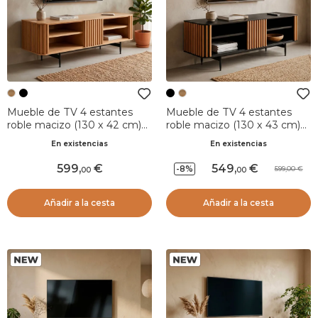
Mueble de TV 4 estantes
Mueble de TV 4 estantes
roble macizo (130 x 42 cm)
roble macizo (130 x 43 cm)
Rytm Natural
Rytm Negro
En existencias
En existencias
599
,
549
,
-8%
599,00
00
00
Añadir a la cesta
Añadir a la cesta