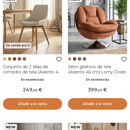
Se vende por2
Conjunto de 2 sillas de
Sillón giratorio de tela
comedor de tela (Asiento 47
(Asiento 46 cm) Lomy Óxido
cm) Juno Crudo
En existencias
En existencias
249
,
399
,
00
00
Añadir a la cesta
Añadir a la cesta