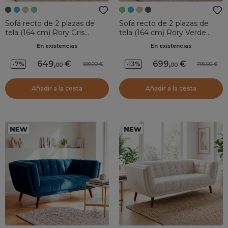
Sofá recto de 2 plazas de
Sofá recto de 2 plazas de
tela (164 cm) Rory Gris
tela (164 cm) Rory Verde
oscuro
oscuro
En existencias
En existencias
649
,
699
,
-7%
-13%
699,00
799,00
00
00
Añadir a la cesta
Añadir a la cesta