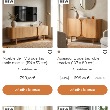
Mueble de TV 3 puertas
Aparador 2 puertas roble
roble macizo (154 x 55 cm)
macizo (107 x 80 cm)
Oakland Natural
Oakland Natural
En existencias
En existencias
799
,
699
,
-13%
799,00
00
00
Añadir a la cesta
Añadir a la cesta