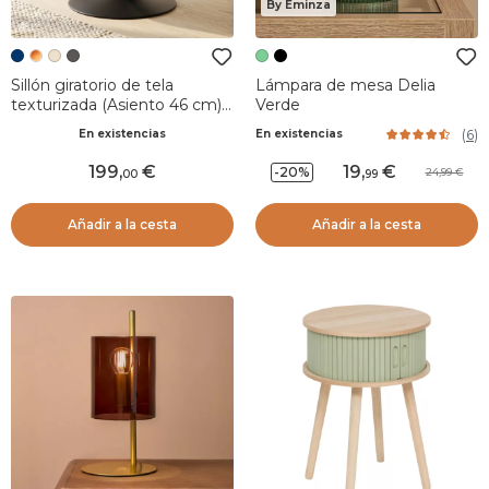
By Eminza
Sillón giratorio de tela
Lámpara de mesa Delia
texturizada (Asiento 46 cm)
Verde
Axis Azul marino
(
6
)
En existencias
En existencias
199
,
19
,
-20%
24,99
00
99
Añadir a la cesta
Añadir a la cesta