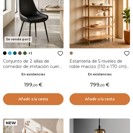
Se vende por2
+1
Conjunto de 2 sillas de
Estantería de 5 niveles de
comedor de imitación cuero
roble macizo (110 x 170 cm)
(Asiento 47 cm) Juno Negro
Oakland Natural
En existencias
En existencias
199
,
799
,
00
00
Añadir a la cesta
Añadir a la cesta