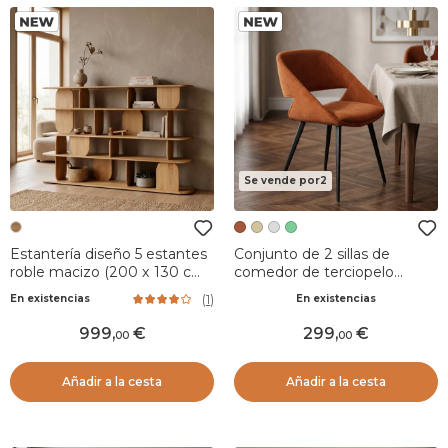
Se vende por2
Estantería diseño 5 estantes
Conjunto de 2 sillas de
roble macizo (200 x 130 cm)
comedor de terciopelo
Kest Natural
acanalado (Asiento 49 cm)
(
1
)
En existencias
En existencias
Orka Cognac
999
,
299
,
00
00
Añadir a la cesta
Añadir a la cesta