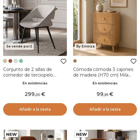
Se vende por2
By Eminza
Conjunto de 2 sillas de
Cómoda cómoda 3 cajones
comedor de terciopelo
de madera (H70 cm) Mila
acanalado (Asiento 49 cm)
Natural
En existencias
En existencias
Orka Marfil
299
,
99
,
00
99
Añadir a la cesta
Añadir a la cesta