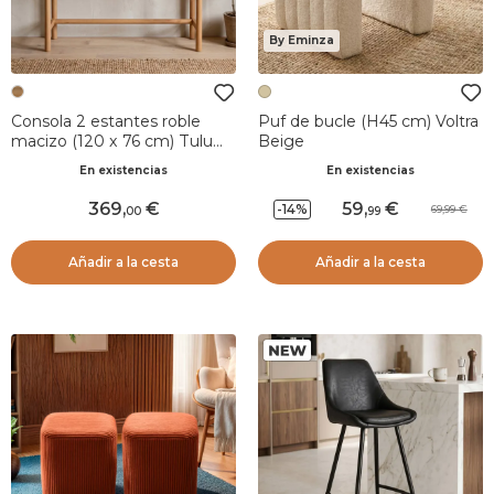
By Eminza
Consola 2 estantes roble
Puf de bucle (H45 cm) Voltra
macizo (120 x 76 cm) Tulum
Beige
Natural
En existencias
En existencias
369
,
59
,
-14%
69,99
00
99
Añadir a la cesta
Añadir a la cesta