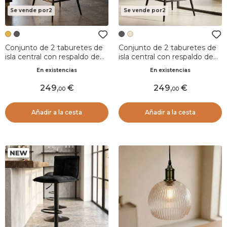
Se vende por2
Se vende por2
Conjunto de 2 taburetes de
Conjunto de 2 taburetes de
isla central con respaldo de
isla central con respaldo de
tela (Asiento 67cm) Juno
tela efecto ante (Asiento
En existencias
En existencias
Amarillo mostaza
67cm) Juno Gris oscuro
249
,
249
,
00
00
Añadir a la cesta
Añadir a la cesta