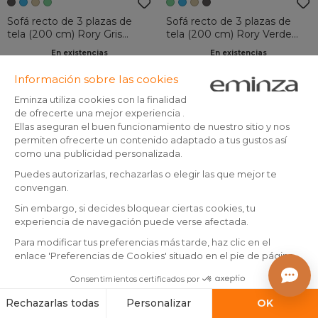
Sofá recto de 3 plazas de
Sofá recto de 3 plazas de
tela (200 cm) Rory Gris
tela (200 cm) Rory Verde
oscuro
oscuro
En existencias
En existencias
749
,
849
,
-6%
-6%
799,00
899,00
00
00
Añadir a la cesta
Añadir a la cesta
By Eminza
+1