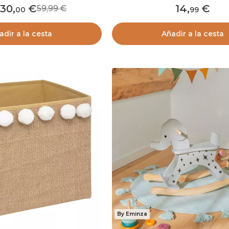
30
,
14
,
59,99
00
99
adir a la cesta
Añadir a la cesta
By Eminza