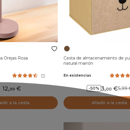
a Orejas Rosa
Cesta de almacenamiento de yu
natural marrón
En existencias
(
7
)
12
,
3
,
5,9
-50%
99
00
adir a la cesta
Añadir a la cesta