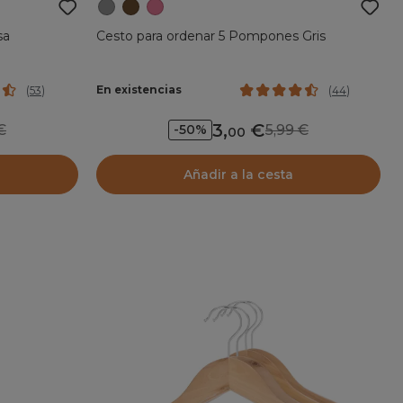
sa
Cesto para ordenar 5 Pompones Gris
En existencias
(
53
)
(
44
)
3
,
9
5,99
-50%
00
Añadir a la cesta