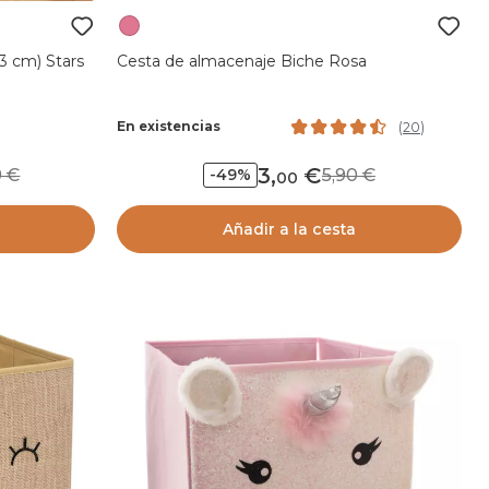
3 cm) Stars
Cesta de almacenaje Biche Rosa
En existencias
(
20
)
3
,
99
5,90
-49%
00
Añadir a la cesta