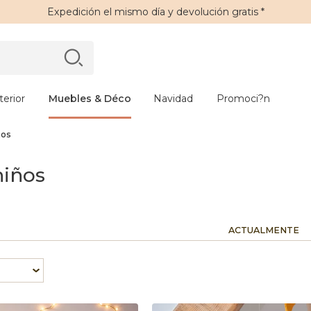
Expedición
el mismo día y
devolución gratis
*
erior
Muebles & Déco
Navidad
Promoci?n
ños
niños
ACTUALMENTE