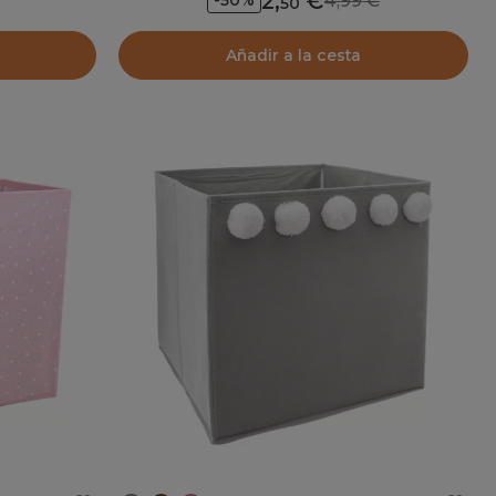
2
,
4,99
-50%
50
Añadir a la cesta