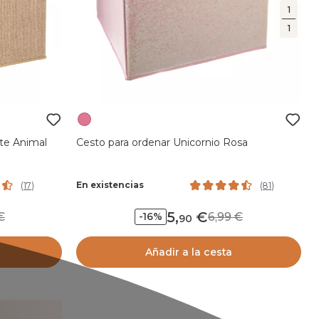
1
1
te Animal
Cesto para ordenar Unicornio Rosa
En existencias
(
17
)
(
81
)
5
,
9
6,99
-16%
90
Añadir a la cesta