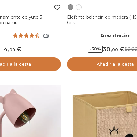
namiento de yute 5
Elefante balancín de madera (H5
n natural
Gris
En existencias
(
16
)
4
,
30
,
59,
-50%
99
00
adir a la cesta
Añadir a la cesta