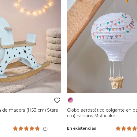
ín de madera (H53 cm) Stars
Globo aerostático colgante en p
cm) Fanions Multicolor
En existencias
(
2
)