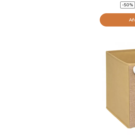
-50%
Añ