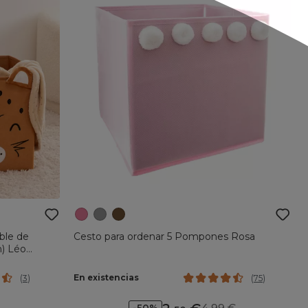
ble de
Cesto para ordenar 5 Pompones Rosa
m) Léo
En existencias
(
3
)
(
75
)