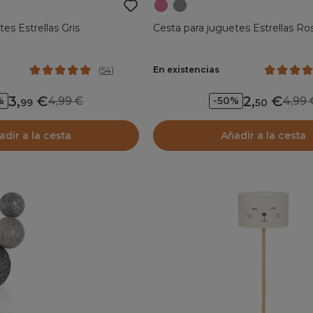
es Estrellas Gris
Cesta para juguetes Estrellas Ro
En existencias
(
54
)
3
,
2
,
4,99
4,9
%
-50%
99
50
adir a la cesta
Añadir a la cesta