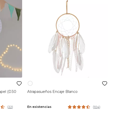
apel (D30
Atrapasueños Encaje Blanco
En existencias
(
22
)
(
104
)