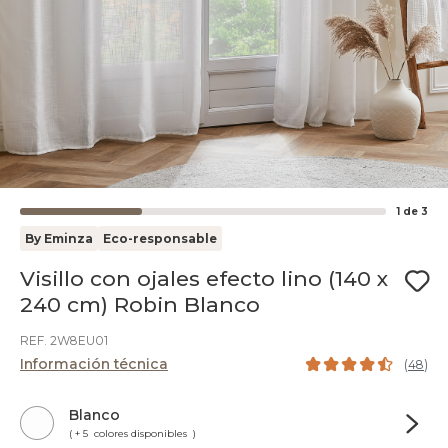
1
de
3
By Eminza
Eco-responsable
Visillo con ojales efecto lino (140 x
240 cm) Robin Blanco
REF. 2W8EU01
Información técnica
(
48
)
Blanco
( + 5 colores disponibles )