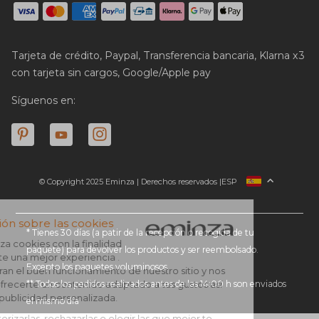
Tarjeta de crédito, Paypal, Transferencia bancaria, Klarna x3
con tarjeta sin cargos, Google/Apple pay
Síguenos en:
© Copyright 2025 Eminza | Derechos reservados |
ESP
FRANCIA
ITALIA
ALEMANIA
* Tienes 30 días (a patir de la recepción o recogida de tu
paquete) para devolver los productos y ser reembolsado.
PAÍSES BAJOS
Excepto los paquetes voluminosos
SUIZA
** Todos los pedidos realizados antes de las 14:00 h son enviados
DANMARK
el mismo día