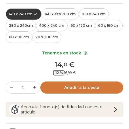
140 x 240 cm
140 x alto 280 cm
180 x 240 cm
280 x 240cm
400 x 240 cm
60 x 120 cm
60 x 160 cm
60 x 90 cm
70 x 200 cm
Tenemos en stock
14
,
€
99
-12 %
16,99 €
Añadir a la cesta
Acumula
1
punto(s) de fidelidad con este
artículo.