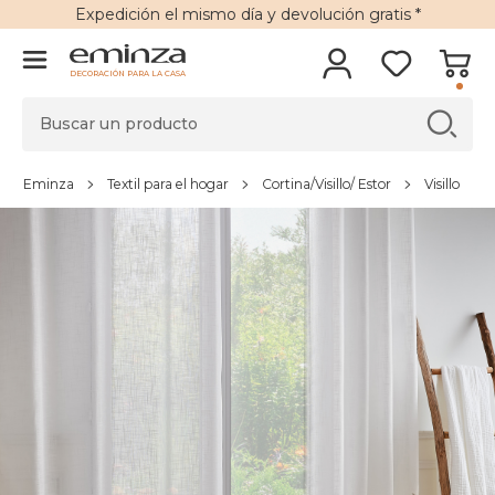
Expedición
el mismo día y
devolución gratis
*
DECORACIÓN PARA LA CASA
Eminza
Textil para el hogar
Cortina/Visillo/ Estor
Visillo