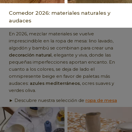
Comedor 2026: materiales naturales y
audaces
En 2026, mezclar materiales se vuelve
imprescindible en la ropa de mesa: lino lavado,
algodón y bambú se combinan para crear una
decoración natural
, elegante y viva, donde las
pequeñas imperfecciones aportan encanto. En
cuanto a los colores, se deja de lado el
omnipresente beige en favor de paletas más
audaces:
azules mediterráneos
, ocres suaves y
verdes oliva.
► Descubre nuestra selección de
ropa de mesa