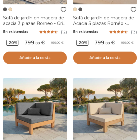
Sofá de jardín en madera de
Sofá de jardín de madera de
acacia 3 plazas Borneo - Gris
Acacia 3 plazas Bornéo -
antracita
Arena
(
12
)
(
13
)
En existencias
En existencias
799
,
799
,
-20%
-20%
999,00
999,00
00
00
Añadir a la cesta
Añadir a la cesta