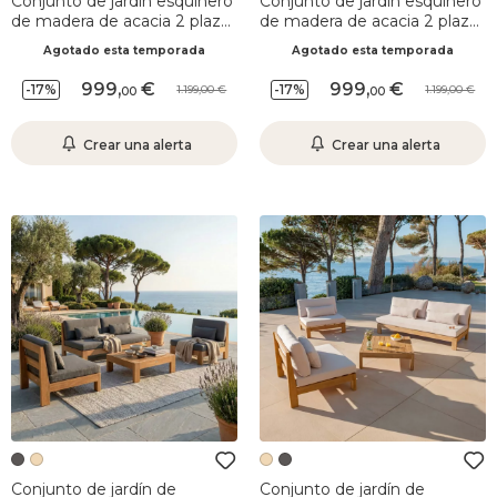
Conjunto de jardín esquinero
Conjunto de jardín esquinero
de madera de acacia 2 plazas
de madera de acacia 2 plazas
3 pzas Bornéo Gris antracita
3 pzas Bornéo Arena
Agotado esta temporada
Agotado esta temporada
999
,
999
,
-17%
-17%
1.199,00
1.199,00
00
00
Crear una alerta
Crear una alerta
Conjunto de jardín de
Conjunto de jardín de