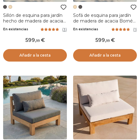
Sillón de esquina para jardín
Sofá de esquina para jardín
hecho de madera de acacia
de madera de acacia Bornéo
Bornéo - Gris antracita
- Arena
(
3
)
(
1
)
En existencias
En existencias
599
,
599
,
99
99
Añadir a la cesta
Añadir a la cesta