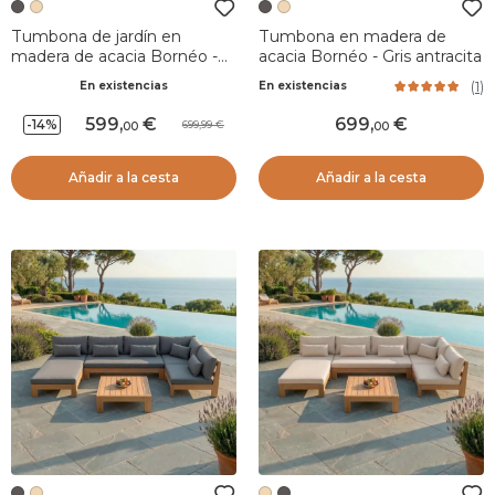
Tumbona de jardín en
Tumbona en madera de
madera de acacia Bornéo -
acacia Bornéo - Gris antracita
Gris antracita
(
1
)
En existencias
En existencias
599
,
699
,
-14%
699,99
00
00
Añadir a la cesta
Añadir a la cesta