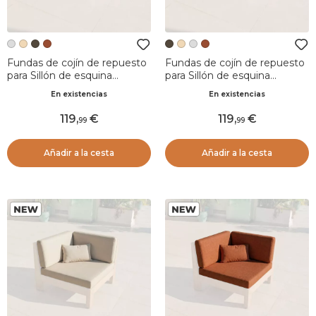
Fundas de cojín de repuesto
Fundas de cojín de repuesto
para Sillón de esquina
para Sillón de esquina
Bornéo Gris claro
Bornéo Marrón sepia
En existencias
En existencias
119
,
119
,
99
99
Añadir a la cesta
Añadir a la cesta