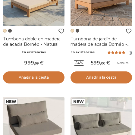
Tumbona doble en madera
Tumbona de jardín de
de acacia Bornéo - Natural
madera de acacia Bornéo -
Arena
(
1
)
En existencias
En existencias
999
,
599
,
-14%
699,99
99
00
Añadir a la cesta
Añadir a la cesta