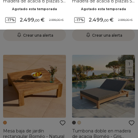
madera de acacia 8 plazas 5
madera de acacia 8 plazas 5
pzas Bornéo Gris antracita
pzas Bornéo Arena
Agotado esta temporada
Agotado esta temporada
2.499
,
2.499
,
-17%
-17%
2.999,00
2.999,00
00
00
Crear una alerta
Crear una alerta
1
1
Mesa baja de jardín
Tumbona doble en madera
rectangular Bornéo - Natural
de acacia Bornéo - Gris