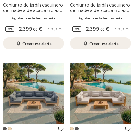
Conjunto de jardín esquinero
Conjunto de jardín esquinero
de madera de acacia 6 plazas
de madera de acacia 6 plazas
5 pzas Bornéo Gris antracita
5 pzas Bornéo Arena
Agotado esta temporada
Agotado esta temporada
2.399
,
2.399
,
-8%
-8%
2.599,00
2.599,00
00
00
Crear una alerta
Crear una alerta