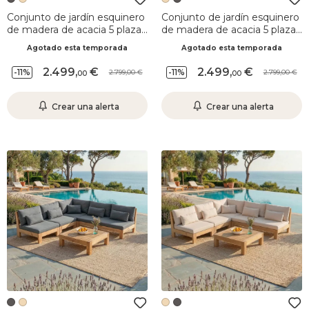
Conjunto de jardín esquinero
Conjunto de jardín esquinero
de madera de acacia 5 plazas
de madera de acacia 5 plazas
5 pzas Bornéo Gris antracita
5 pzas Bornéo Arena
Agotado esta temporada
Agotado esta temporada
2.499
,
2.499
,
-11%
-11%
2.799,00
2.799,00
00
00
Crear una alerta
Crear una alerta