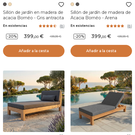
Sillón de jardín en madera de
Sillón de jardín de madera de
acacia Bornéo - Gris antracita
Acacia Bornéo - Arena
(
8
)
(
8
)
En existencias
En existencias
399
,
399
,
-20%
-20%
499,99
499,99
00
00
Añadir a la cesta
Añadir a la cesta