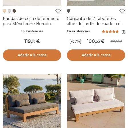
Fundas de cojín de repuesto
Conjunto de 2 taburetes
para Méridienne Bornéo
altos de jardín de madera de
Arena
acacia Bornéo Gris antracita
(
1
)
En existencias
En existencias
119
,
100
,
-67%
299,00
99
00
Añadir a la cesta
Añadir a la cesta