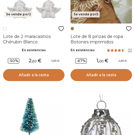
Se vende por2
Se vende por5
Lote de 2 maracasitios
Lote de 8 pinzas de ropa
Chérubin Blanco
Botones imprimidos
(
5
)
En existencias
En existencias
2
,
1
,
-50%
-67%
4,99
2,99
50
00
Añadir a la cesta
Añadir a la cesta