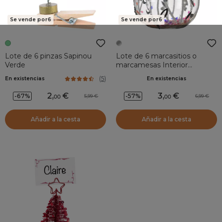
Se vende por6
Se vende por6
Lote de 6 pinzas Sapinou
Lote de 6 marcasitios o
Verde
marcamesas Interior
lentejuelas Transparente
(
5
)
En existencias
En existencias
2
,
3
,
-67%
-57%
5,99
6,99
00
00
Añadir a la cesta
Añadir a la cesta