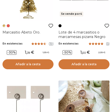
Se vende por4
Marcasitio Abeto Oro.
Lote de 4 marcasitios o
marcamesas pizarra Negro
(
19
)
(
5
)
En existencias
En existencias
1
,
1
,
-30%
-50%
1,99
2,99
39
50
Añadir a la cesta
Añadir a la cesta