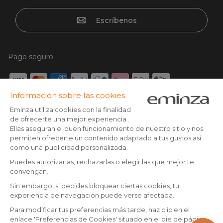
Escríbenos
Pago seguro
Tarjeta de crédito, Paypal, Transferencia bancaria, Klarna x3
con tarjeta sin cargos, Google/Apple pay
Síguenos en:
© Copyright 2025 Eminza | Derechos reservados |
ESP
FRANCIA
ITALIA
ALEMANIA
* Tienes 30 días (a patir de la recepción o recogida de tu