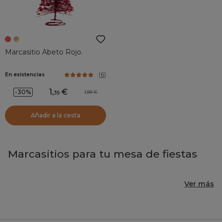
Marcasitio Abeto Rojo.
(
6
)
En existencias
1
,
-30%
1,99
39
Añadir a la cesta
Marcasitios para tu mesa de fiestas
Ver más