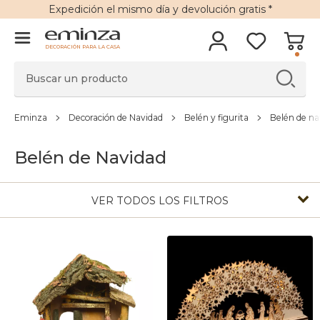
Expedición
el mismo día y
devolución gratis
*
DECORACIÓN PARA LA CASA
Eminza
Decoración de Navidad
Belén y figurita
Belén de na
Belén de Navidad
VER TODOS LOS FILTROS