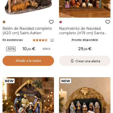
Belén de Navidad completo
Nacimiento de Navidad
(A20 cm) Saint-Adrien
completo (H19 cm) Santa
Emilia
(
2
)
En existencias
Pronto disponible
10
,
29
,
-50%
19,99
00
99
Añadir a la cesta
Crear una alerta