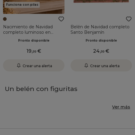
Funciona con pilas
Nacimiento de Navidad
Belén de Navidad completo
completo luminoso en
Santo Benjamín
porcelana (H15 cm) San
Pronto disponible
Pronto disponible
Gabriel
19
,
24
,
99
99
Crear una alerta
Crear una alerta
Un belén con figuritas
Ver más