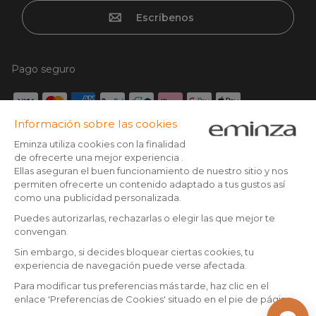
Escríbenos
Pago seguro
Tarjeta de crédito, Paypal, Transferencia bancaria, Klarna x3
con tarjeta sin cargos, Google/Apple pay
Síguenos en:
© Copyright 2025 Eminza | Derechos reservados |
ESP
FRANCIA
ITALIA
ALEMANIA
* Tienes 30 días (a patir de la recepción o recogida de tu
paquete) para devolver los productos y ser reembolsado.