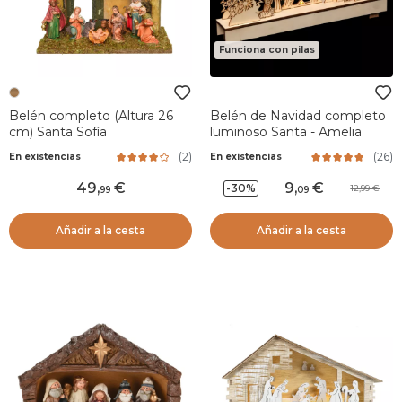
Funciona con pilas
Belén completo (Altura 26
Belén de Navidad completo
cm) Santa Sofía
luminoso Santa - Amelia
(
2
)
(
26
)
En existencias
En existencias
49
,
9
,
-30%
12,99
99
09
Añadir a la cesta
Añadir a la cesta