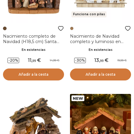
Funciona con pilas
Nacimiento completo de
Nacimiento de Navidad
Navidad (H18,5 cm) Santa
completo y luminoso en
Martina
madera (H17 cm) Santa
En existencias
En existencias
Augusta
11
,
13
,
-20%
-30%
14,99
19,99
99
99
Añadir a la cesta
Añadir a la cesta