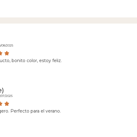
8/08/2025
to, bonito color, estoy feliz.
e)
9/07/2025
gero. Perfecto para el verano.