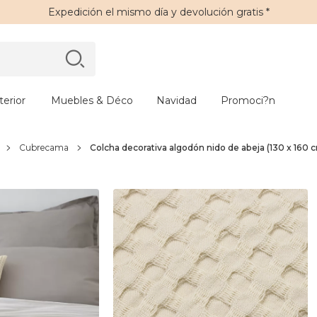
Expedición
el mismo día y
devolución gratis
*
erior
Muebles & Déco
Navidad
Promoci?n
Cubrecama
Colcha decorativa algodón nido de abeja (130 x 16