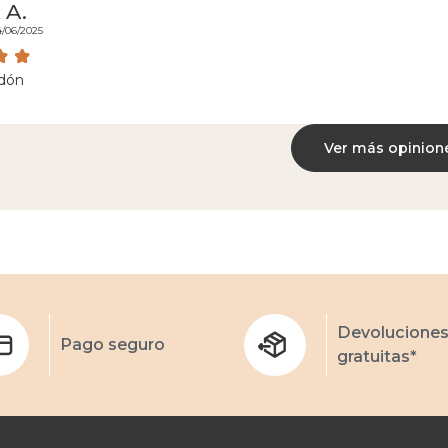
 A.
4/06/2025
dón
Ver más opinion
Devolucione
Pago seguro
gratuitas*