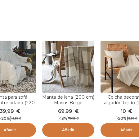
ta para sofá
Manta de lana (200 cm)
Colcha decorat
al reciclado (220
Marius Beige
algodón tejido (
 Gabin Beige
160 cm) Léa B
39,99
€
69,99
€
10
€
pampa
pampa
-
20
%
-
13
%
-
50
%
49,99
€
79,99
€
19,99
€
Añadir
Añadir
Añadir