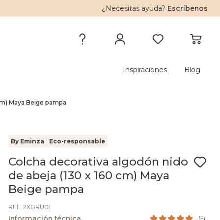
¿Necesitas ayuda?
Escríbenos
Inspiraciones
Blog
0 cm) Maya Beige pampa
By Eminza
Eco-responsable
Colcha decorativa algodón nido
de abeja (130 x 160 cm) Maya
Beige pampa
REF. 2XGRU01
Información técnica
(
5
)