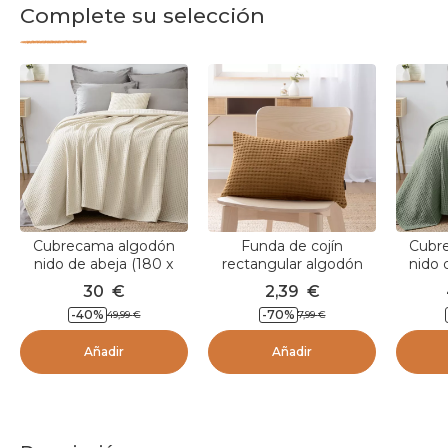
Complete su selección
Cubrecama algodón
Funda de cojín
Cubr
nido de abeja (180 x
rectangular algodón
nido 
220 cm) Maya Beige
nido de abeja (30 x 50
250 c
30
€
2,39
€
pampa
cm) Maya Camel
-
40
%
-
70
%
49,99
€
7,99
€
Añadir
Añadir