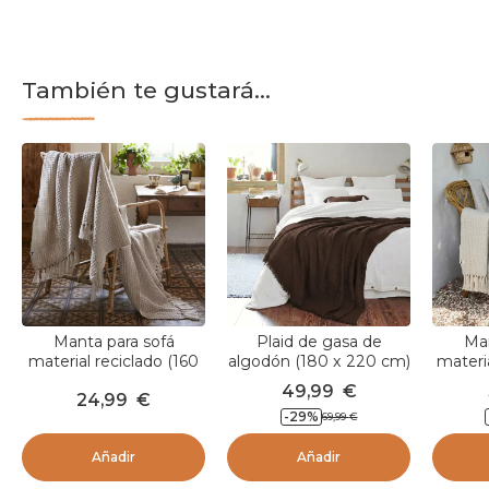
También te gustará...
Manta para sofá
Plaid de gasa de
Man
material reciclado (160
algodón (180 x 220 cm)
materi
cm) Gabin Beige
Gaïa Marrón
cm)
49,99
€
24,99
€
pampa
-
29
%
69,99
€
Añadir
Añadir