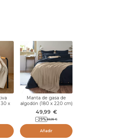
iva
Manta de gasa de
130 x
algodón (180 x 220 cm)
eige
Gaïa Marrón cuerda
49,99
€
-
29
%
69,99
€
Añadir