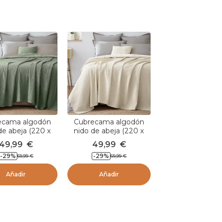
ecama algodón
Cubrecama algodón
de abeja (220 x
nido de abeja (220 x
m) Maya Verde
250 cm) Maya Beige
49,99
€
49,99
€
romero
pampa
-
29
%
-
29
%
69,99
€
69,99
€
Añadir
Añadir