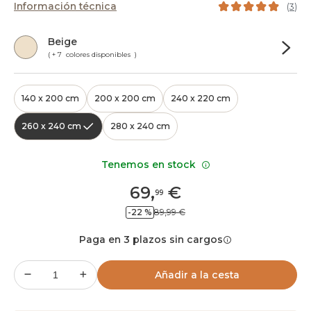
Información técnica
(
3
)
Beige
( + 7 colores disponibles )
140 x 200 cm
200 x 200 cm
240 x 220 cm
260 x 240 cm
280 x 240 cm
Tenemos en stock
69
,
€
99
-22 %
89,99 €
Paga en 3 plazos sin cargos
Añadir a la cesta