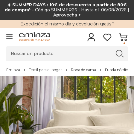
☀️ SUMMER DAYS : 10€ de descuento a partir de 80€
de compra¹
- Código SUMMER26 | Hasta el 06/08/2026 |
Aprovecha >
Expedición
el mismo día y
devolución gratis
*
DECORACIÓN PARA LA CASA
Eminza
Textil para el hogar
Ropa de cama
Funda nórdica