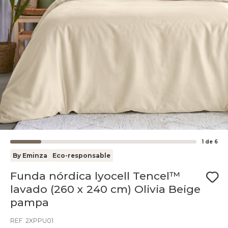
1
de
6
By Eminza
Eco-responsable
Funda nórdica lyocell Tencel™
lavado (260 x 240 cm) Olivia Beige
pampa
REF. 2XPPU01