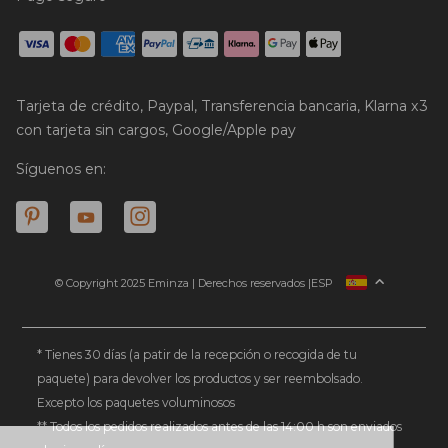
Tarjeta de crédito, Paypal, Transferencia bancaria, Klarna x3
con tarjeta sin cargos, Google/Apple pay
Síguenos en:
© Copyright 2025 Eminza | Derechos reservados |
ESP
FRANCIA
ITALIA
ALEMANIA
* Tienes 30 días (a patir de la recepción o recogida de tu
paquete) para devolver los productos y ser reembolsado.
PAÍSES BAJOS
Excepto los paquetes voluminosos
SUIZA
** Todos los pedidos realizados antes de las 14:00 h son enviados
DANMARK